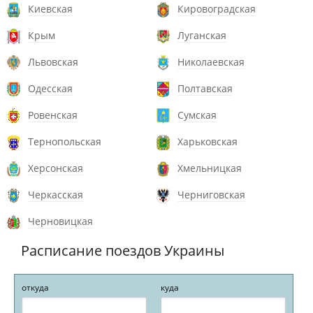
Киевская
Кировоградская
Крым
Луганская
Львовская
Николаевская
Одесская
Полтавская
Ровенская
Сумская
Тернопольская
Харьковская
Херсонская
Хмельницкая
Черкасская
Черниговская
Черновицкая
Расписание поездов Украины
откуда
куда