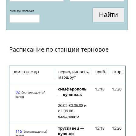
номер поезда
Расписание по станции терновое
номер поезда
периодичность,
приб.
отпр.
маршрут
симферополь
13:18
13:20
82
(беспересадочный
— купянськ
вагон)
26.05-30.06.08 и
с 1.09.08
ежедневно
трускавец —
13:18
13:20
116
(беспересадочный
купянск
вагон)