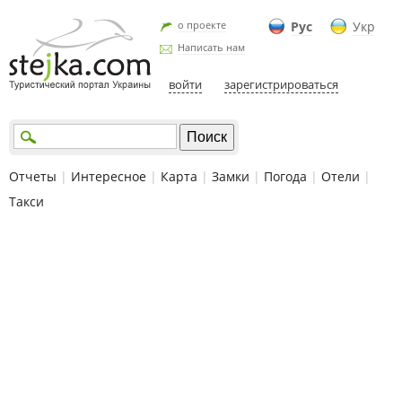
о проекте
Рус
Укр
Написать нам
войти
зарегистрироваться
Отчеты
|
Интересное
|
Карта
|
Замки
|
Погода
|
Отели
|
Такси