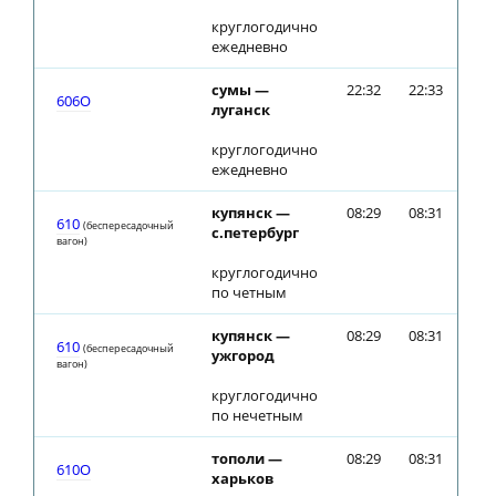
круглогодично
ежедневно
сумы —
22:32
22:33
606О
луганск
круглогодично
ежедневно
купянск —
08:29
08:31
610
(беспересадочный
с.петербург
вагон)
круглогодично
по четным
купянск —
08:29
08:31
610
(беспересадочный
ужгород
вагон)
круглогодично
по нечетным
тополи —
08:29
08:31
610О
харьков