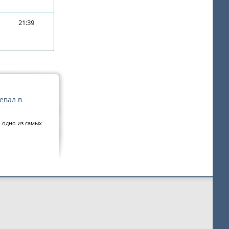
21:39
евал в
 одно из самых