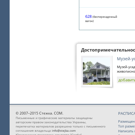
628
(беспересадочный
вагон)
Достопримечательно
Музей-у
Музей-усад
живописной
добавит
© 2007–2015 Стежка. COM.
РАСПИС
Письменные и графические материалы защищены
Размещен
авторским правом законодательства Украины,
Топ разм
перепечатка материалов разрешена только с письменного
соглашения владельца
info@stejka.com
Написать
Юридическая поддержка агентство "Солби"