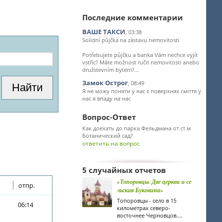
Последние комментарии
ВАШЕ ТАКСИ
, 03:38
Solidní půjčka na zástavu nemovitosti
Potřebujete půjčku a banka Vám nechce vyjít
vstříc? Máte možnost ručit nemovitosti anebo
družstevním bytem?...
Замок Острог
, 08:49
Я не можу поняти у нас є поверхнях сміття у
нас я впаду на нас
Вопрос-Ответ
Как доехать до парка Фельдмана от ст.м
Ботанический сад?
ответить на вопрос
5 случайных отчетов
«Топоровцы. Две церкви и се
отпр.
льская Буковина»
Топоровцы - село в 15
06:14
километрах северо-
восточнее Черновцов....