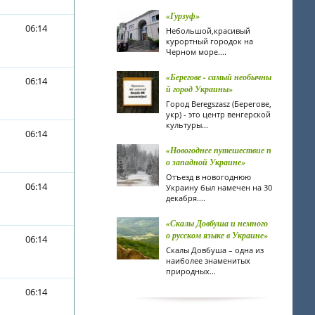
«Гурзуф»
06:14
Небольшой,красивый
курортный городок на
Черном море....
«Берегове - самый необычны
06:14
й город Украины»
Город Beregszasz (Берегове,
укр) - это центр венгерской
культуры...
06:14
«Новогоднее путешествие п
о западной Украине»
Отъезд в новогоднюю
06:14
Украину был намечен на 30
декабря....
«Скалы Довбуша и немного
о русском языке в Украине»
06:14
Скалы Довбуша – одна из
наиболее знаменитых
природных...
06:14