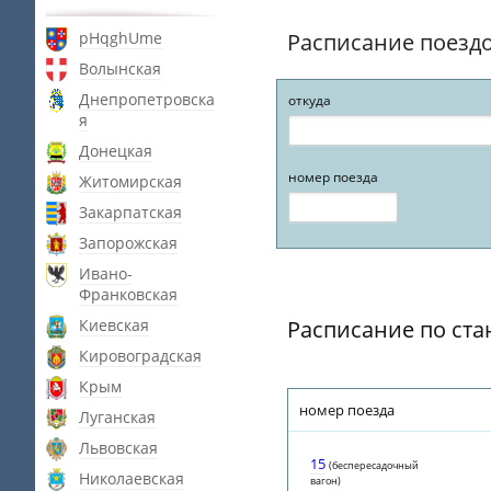
pHqghUme
Расписание поезд
Волынская
Днепропетровска
откуда
я
Донецкая
номер поезда
Житомирская
Закарпатская
Запорожская
Ивано-
Франковская
Киевская
Расписание по ст
Кировоградская
Крым
номер поезда
Луганская
Львовская
15
(беспересадочный
Николаевская
вагон)