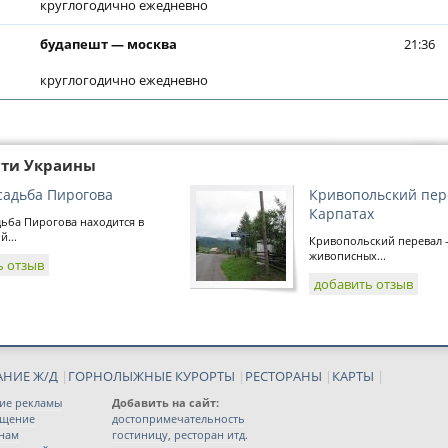
круглогодично ежедневно
будапешт — москва
21:36
круглогодично ежедневно
сти Украины
садьба Пирогова
Кривопольский пер
Карпатах
ьба Пирогова находится в
...
Кривопольский перевал -
живописных...
ь отзыв
добавить отзыв
АНИЕ Ж/Д
|
ГОРНОЛЫЖНЫЕ КУРОРТЫ
|
РЕСТОРАНЫ
|
КАРТЫ
|
ие рекламы
Добавить на сайт:
ещение
достопримечательность
 нам
гостиницу, ресторан итд.