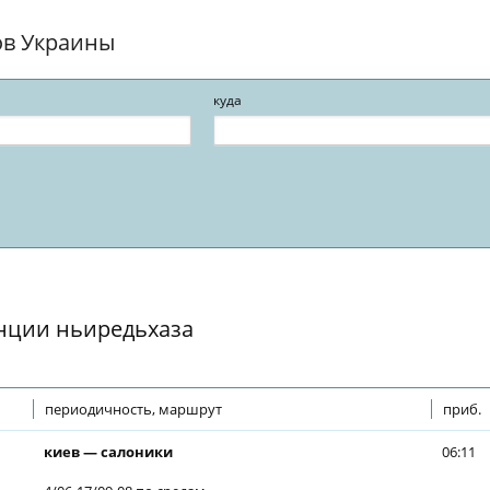
ов Украины
куда
анции ньиредьхаза
периодичность, маршрут
приб.
киев — салоники
06:11