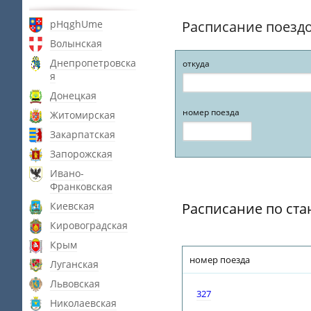
pHqghUme
Расписание поезд
Волынская
Днепропетровска
откуда
я
Донецкая
номер поезда
Житомирская
Закарпатская
Запорожская
Ивано-
Франковская
Киевская
Расписание по ст
Кировоградская
Крым
номер поезда
Луганская
Львовская
327
Николаевская