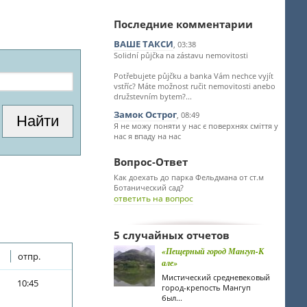
Последние комментарии
ВАШЕ ТАКСИ
, 03:38
Solidní půjčka na zástavu nemovitosti
Potřebujete půjčku a banka Vám nechce vyjít
vstříc? Máte možnost ručit nemovitosti anebo
družstevním bytem?...
Замок Острог
, 08:49
Я не можу поняти у нас є поверхнях сміття у
нас я впаду на нас
Вопрос-Ответ
Как доехать до парка Фельдмана от ст.м
Ботанический сад?
ответить на вопрос
5 случайных отчетов
«Пещерный город Мангуп-К
отпр.
але»
Мистический средневековый
10:45
город-крепость Мангуп
был...