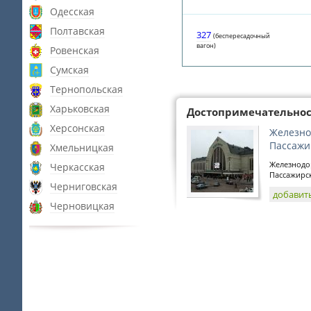
Одесская
Полтавская
327
(беспересадочный
вагон)
Ровенская
Сумская
Тернопольская
Харьковская
Достопримечательно
Херсонская
Железно
Пассажи
Хмельницкая
Железнодо
Черкасская
Пассажирск
Черниговская
добавит
Черновицкая