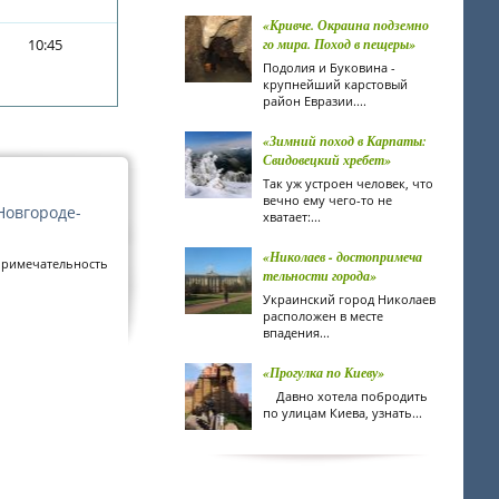
«Кривче. Окраина подземно
10:45
го мира. Поход в пещеры»
Подолия и Буковина -
крупнейший карстовый
район Евразии....
«Зимний поход в Карпаты:
Свидовецкий хребет»
Так уж устроен человек, что
вечно ему чего-то не
Новгороде-
хватает:...
«Николаев - достопримеча
опримечательность
тельности города»
Украинский город Николаев
расположен в месте
впадения...
«Прогулка по Киеву»
Давно хотела побродить
по улицам Киева, узнать...