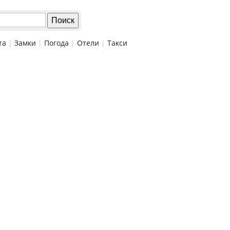
та
|
Замки
|
Погода
|
Отели
|
Такси