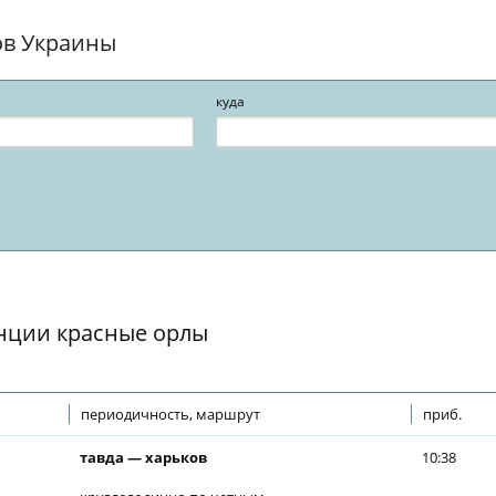
ов Украины
куда
анции красные орлы
периодичность, маршрут
приб.
тавда — харьков
10:38