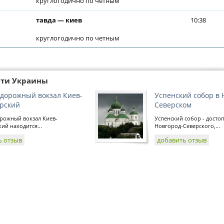
круглогодично по четным
тавда — киев
10:38
круглогодично по четным
сти Украины
дорожный вокзал Киев-
Успенский собор в 
рский
Северском
рожный вокзал Киев-
Успенский собор - дост
ий находится...
Новгород-Северского,...
ь отзыв
добавить отзыв