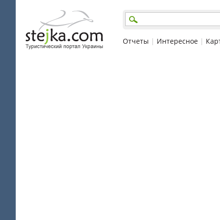
Отчеты
|
Интересное
|
Кар