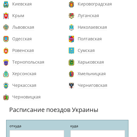
Киевская
Кировоградская
Крым
Луганская
Львовская
Николаевская
Одесская
Полтавская
Ровенская
Сумская
Тернопольская
Харьковская
Херсонская
Хмельницкая
Черкасская
Черниговская
Черновицкая
Расписание поездов Украины
откуда
куда