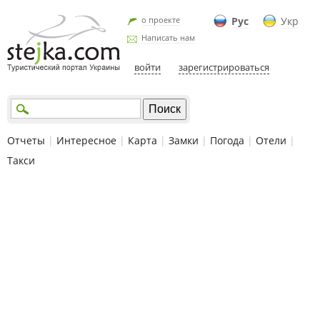
о проекте
Рус
Укр
Написать нам
войти
зарегистрироваться
Отчеты
|
Интересное
|
Карта
|
Замки
|
Погода
|
Отели
|
Такси