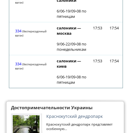
салоники
вагон)
6/06-19/09-08 по
пятницам
салоники —
17:53
17:54
334
(беспересадочный
москва
вагон)
9/06-22/09-08 по
понедельникам
салоники —
17:53
17:54
334
(беспересадочный
киев
вагон)
6/06-19/09-08 по
пятницам
Достопримечательности Украины
Краснокутский дендропарк
Краснокутский дендропарк представляет
особенную...