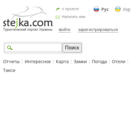
о проекте
Рус
Укр
Написать нам
войти
зарегистрироваться
Отчеты
|
Интересное
|
Карта
|
Замки
|
Погода
|
Отели
|
Такси