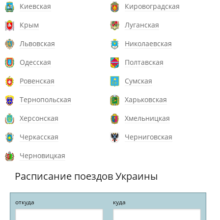
Киевская
Кировоградская
Крым
Луганская
Львовская
Николаевская
Одесская
Полтавская
Ровенская
Сумская
Тернопольская
Харьковская
Херсонская
Хмельницкая
Черкасская
Черниговская
Черновицкая
Расписание поездов Украины
откуда
куда