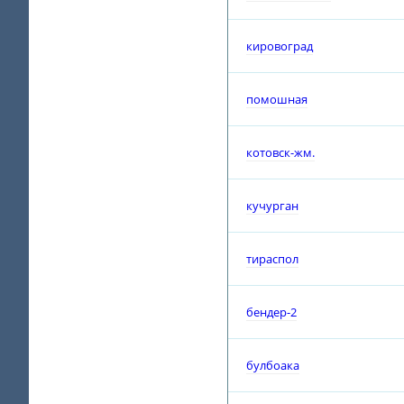
кировоград
помошная
котовск-жм.
кучурган
тираспол
бендер-2
булбоака