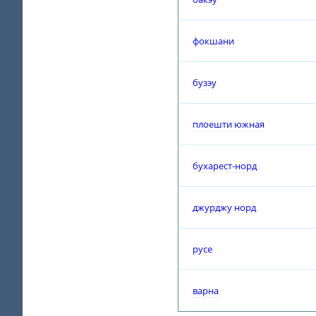
фокшани
бузэу
плоешти южная
бухарест-норд
джурджу норд
русе
варна