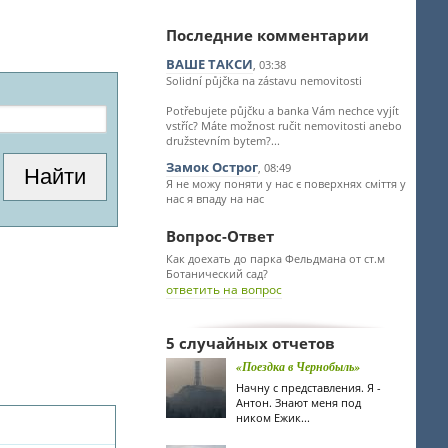
Последние комментарии
ВАШЕ ТАКСИ
, 03:38
Solidní půjčka na zástavu nemovitosti
Potřebujete půjčku a banka Vám nechce vyjít
vstříc? Máte možnost ručit nemovitosti anebo
družstevním bytem?...
Замок Острог
, 08:49
Я не можу поняти у нас є поверхнях сміття у
нас я впаду на нас
Вопрос-Ответ
Как доехать до парка Фельдмана от ст.м
Ботанический сад?
ответить на вопрос
5 случайных отчетов
«Поездка в Чернобыль»
Начну с представления. Я -
Антон. Знают меня под
ником Ежик...