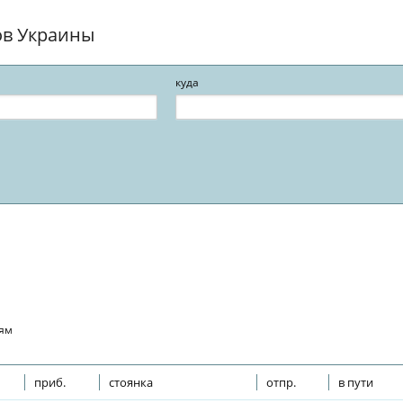
ов Украины
куда
ьям
приб.
стоянка
отпр.
в пути