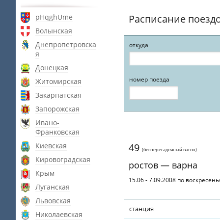
pHqghUme
Расписание поезд
Волынская
Днепропетровска
откуда
я
Донецкая
номер поезда
Житомирская
Закарпатская
Запорожская
Ивано-
Франковская
Киевская
49
(беспересадочный вагон)
Кировоградская
ростов — варна
Крым
15.06 - 7.09.2008 по воскресен
Луганская
Львовская
станция
Николаевская