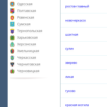
Одесская
ростов-главный
Полтавская
Ровенская
новочеркасск
Сумская
Тернопольская
шахтная
Харьковская
Херсонская
сулин
Хмельницкая
Черкасская
зверево
Черниговская
Черновицкая
лихая
гуково
красная могила