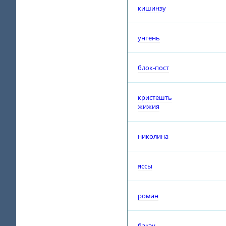
кишинэу
унгень
блок-пост
кристешть
жижия
николина
яссы
роман
бакэу