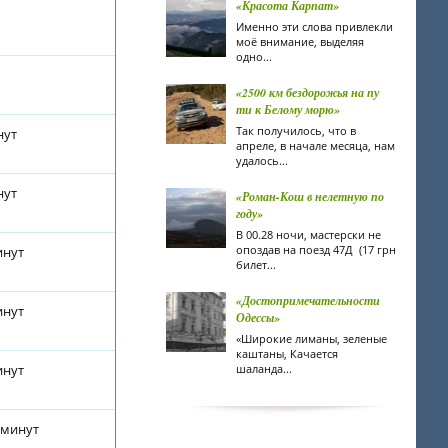
«Красота Карпат»
Именно эти слова привлекли
моё внимание, выделяя
одно...
«2500 км бездорожья на пу
ти к Белому морю»
Так получилось, что в
нут
апреле, в начале месяца, нам
удалось...
нут
«Роман-Кош в нелетную по
году»
В 00.28 ночи, мастерски не
опоздав на поезд 47Д (17 грн
инут
билет...
«Достопримечательности
инут
Одессы»
«Широкие лиманы, зеленые
каштаны, Качается
инут
шаланда...
 минут