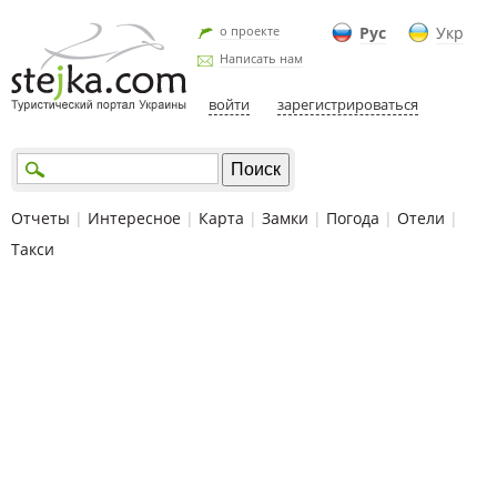
о проекте
Рус
Укр
Написать нам
войти
зарегистрироваться
Отчеты
|
Интересное
|
Карта
|
Замки
|
Погода
|
Отели
|
Такси