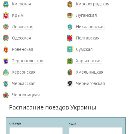
Киевская
Кировоградская
Крым
Луганская
Львовская
Николаевская
Одесская
Полтавская
Ровенская
Сумская
Тернопольская
Харьковская
Херсонская
Хмельницкая
Черкасская
Черниговская
Черновицкая
Расписание поездов Украины
откуда
куда