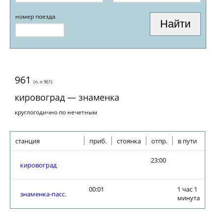
номер поезда
961
(п. n 961)
кировоград — знаменка
круглогодично по нечетным
станция
приб.
стоянка
отпр.
в пути
23:00
кировоград
00:01
1 час 1
знаменка-пасс.
минута