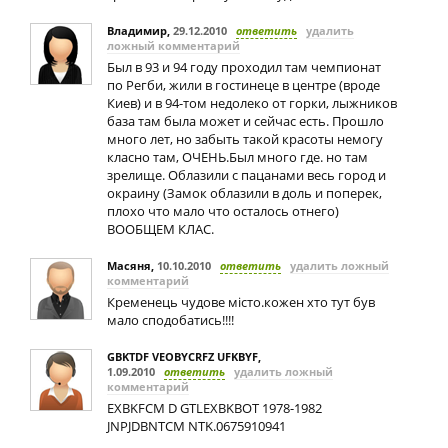
Владимир
,
29.12.2010
ответить
удалить
ложный комментарий
Был в 93 и 94 году проходил там чемпионат
по Регби, жили в гостинеце в центре (вроде
Киев) и в 94-том недолеко от горки, лыжников
база там была может и сейчас есть. Прошло
много лет, но забыть такой красоты немогу
класно там, ОЧЕНЬ.Был много где. но там
зрелище. Облазили с пацанами весь город и
окраину (Замок облазили в доль и поперек,
плохо что мало что осталось отнего)
ВООБЩЕМ КЛАС.
Масяня
,
10.10.2010
ответить
удалить ложный
комментарий
Кременець чудове місто.кожен хто тут був
мало сподобатись!!!!
GBKTDF VEOBYCRFZ UFKBYF
,
1.09.2010
ответить
удалить ложный
комментарий
EXBKFCM D GTLEXBKBOT 1978-1982
JNPJDBNTCM NTK.0675910941