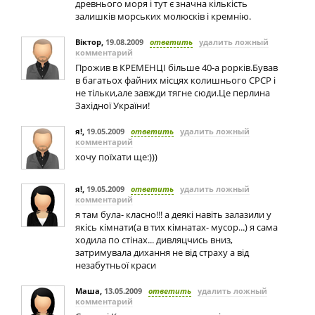
древнього моря і тут є значна кількість
залишків морських молюсків і кремнію.
Віктор
,
19.08.2009
ответить
удалить ложный
комментарий
Прожив в КРЕМЕНЦІ більше 40-а рорків.Бував
в багатьох файних місцях колишнього СРСР і
не тільки,але завжди тягне сюди.Це перлина
Західної України!
я!
,
19.05.2009
ответить
удалить ложный
комментарий
хочу поїхати ще:)))
я!
,
19.05.2009
ответить
удалить ложный
комментарий
я там була- класно!!! а деякі навіть залазили у
якісь кімнати(а в тих кімнатах- мусор...) я сама
ходила по стінах... дивляцчись вниз,
затримувала дихання не від страху а від
незабутньої краси
Маша
,
13.05.2009
ответить
удалить ложный
комментарий