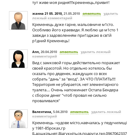
тут живе моя ридня!!!!кременець,привит!
жанна 21 05. 2010
,
21.05.2010
ответить
удалить
ложный комментарий
Кременець дуже гарне, мальовниче м1сто.
Особливо його краевиди. Я люблю це м1сто 1
завжди з задоволенням при1зджаю в св1й
р1дний Кременець!
Ann
,
20.04.2010
ответить
удалить ложный
комментарий
Вид с замковой горы действительно поражает
своей красотой. Но отдельно хотелось бы
сказать про дяденек, жаждущих со всех
собрать "дань" за "вход". ЗА ЧТО ПЛАТИТЬ!!!!
Территория не убирается, нет элементарного
туалета.... Очень напоминает Остапа Бендера
с сбором денег "чтоб провал не сильно
проваливался"
Валентина
,
5.04.2010
ответить
удалить ложный
комментарий
Кременець -чудове мiсто,навчалась у педучилищi
у 1981-85роках,гр
Б,дошкiльнят.Вiдгукнiться,подруги.тел.0967062337