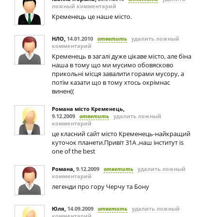
ложный комментарий
Кременець це наше місто.
НЛО
,
14.01.2010
ответить
удалить ложный
комментарий
Кременець в загалі дуже цікаве місто, але біна
наша в тому що ми мусимо обовяcково
прикольні місця завалити горами мусору, а
потім казати що в тому хтось окрімнас
винен((
Романа місто Кременець
,
9.12.2009
ответить
удалить ложный
комментарий
це класний сайт місто Кременець-найкращий
куточок планети.Привіт 31А ,наш інститут is
one of the best
Романа
,
9.12.2009
ответить
удалить ложный
комментарий
легенди про гору Черчу та Бону
Юля
,
14.09.2009
ответить
удалить ложный
комментарий