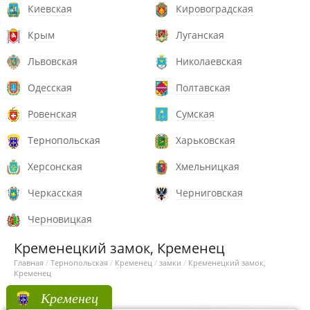
Киевская
Кировоградская
Крым
Луганская
Львовская
Николаевская
Одесская
Полтавская
Ровенская
Сумская
Тернопольская
Харьковская
Херсонская
Хмельницкая
Черкасская
Черниговская
Черновицкая
Кременецкий замок, Кременец
Главная
/
Тернопольская
/
Кременец
/
замки
/
Кременецкий замок,
Кременец
Кременец