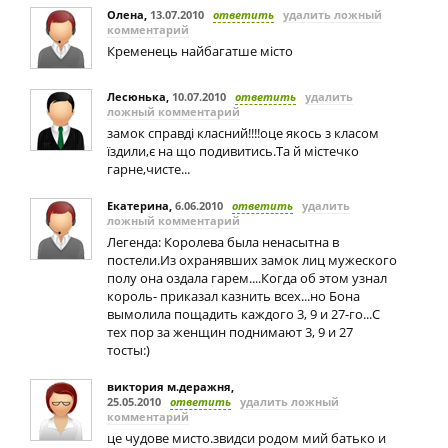
Олена
,
13.07.2010
ответить
удалить ложный
комментарий
Кременець найбагатше місто
Лесюнька
,
10.07.2010
ответить
удалить
ложный комментарий
замок справді класний!!!!оце якось з класом
їздили,є на що подивитись.Та й містечко
гарне,чисте...
Екатерина
,
6.06.2010
ответить
удалить
ложный комментарий
Легенда: Королева была ненасытна в
постели.Из охранявших замок лиц мужеского
полу она оздала гарем....Когда об этом узнал
король- приказал казнить всех...но Бона
вымолила пощадить каждого 3, 9 и 27-го...С
тех пор за женщин поднимают 3, 9 и 27
тосты:)
виктория м.деражня
,
25.05.2010
ответить
удалить ложный
комментарий
це чудове мисто.звидси родом мий батько и