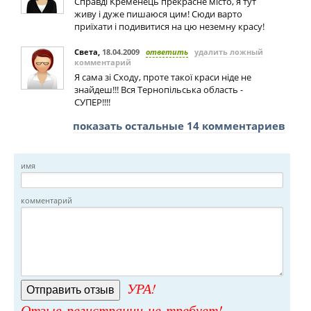
Справді Кременець прекрасне місто, я тут
живу і дуже пишаюся цим! Сюди варто
приїхати і подивитися на цю неземну красу!
Света
,
18.04.2009
ответить
удалить ложный
комментарий
Я сама зі Сходу, проте такої краси ніде не
знайдеш!!! Вся Тернопільська область -
СУПЕР!!!!
показать остальные 14 комментариев
имя
комментарий
УРА!
Отзыв регистрации не требует!