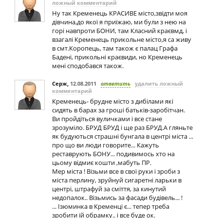
ложный комментарий
Ну так Кременець КРАСИВЕ місто,звідти моя
дівчина,до якої я приїжаю, ми були з нею на
горі навпроти БОНИ, там Класний краєвмд, і
взагалі Кременець прикольне місто,я са живу
в смт.Коропець, там також є палац Графа
Бадені, прикольні краєвиди, но Кременець
мені сподобався також.
Серж
,
12.08.2011
ответить
удалить ложный
комментарий
Кременець- брудне місто з дибілами які
сидять в барах за гроші батьків-заробітчан.
Ви пройдіться вуличками і все стане
зрозуміло. БРУД БРУД і ще раз БРУД.А гляньте
як будуються страшні бунгала в центрі міста ...
про що ви люди говорите... Кажуть
реставрують БОНУ... подивимось хто на
цьому відмиє кошти ,мабуть ПР.
Мер міста ! Візьми все в свої руки і зроби з
міста перлину, зруйнуй сигаретні ларьки в
центрі, штрафуй за сміття, за кинутий
недопалок.. Візьмись за фасади будівель... !
... Ізюминка в Кременці є... тепер треба
зробити їй обрамку.. і все буде ок.