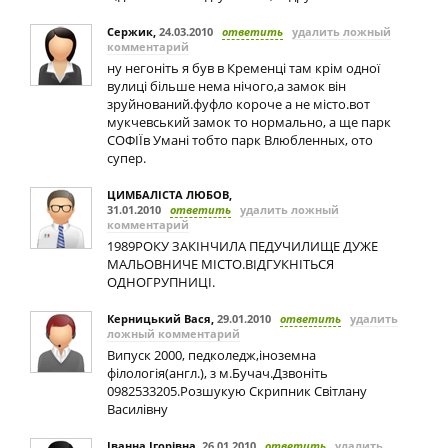
Сержик
,
24.03.2010
ответить
удалить ложный
комментарий
ну негоніть я був в Кременці там крім одної
вулиці більше нема нічого,а замок він
зруйнований.фуфло короче а не місто.вот
мукчевський замок то нормально, а ще парк
СОФІЇв Умані тобто парк Влюбленных, ото
супер.
ЦИМБАЛІСТА ЛЮБОВ
,
31.01.2010
ответить
удалить ложный
комментарий
1989РОКУ ЗАКІНЧИЛА ПЕДУЧИЛИЩЕ ДУЖЕ
МАЛЬОВНИЧЕ МІСТО.ВІДГУКНІТЬСЯ
ОДНОГРУПНИЦІ.
Керницький Вася
,
29.01.2010
ответить
удалить
ложный комментарий
Випуск 2000, педколедж,іноземна
філологія(англ.), з м.Бучач.Дзвоніть
0982533205.Розшукую Скрипник Світлану
Василівну
Іванна Ігорівна
,
26.01.2010
ответить
удалить