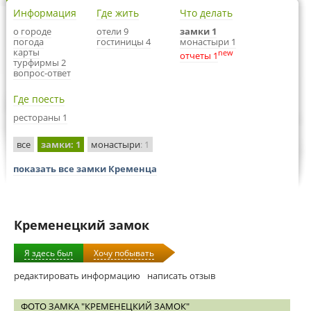
Информация
Где жить
Что делать
о городе
отели 9
замки 1
погода
гостиницы 4
монастыри 1
карты
new
отчеты 1
турфирмы 2
вопрос-ответ
Где поесть
рестораны 1
все
замки
: 1
монастыри
: 1
показать все замки Кременца
Кременецкий замок
Я здесь был
Хочу побывать
редактировать информацию
написать отзыв
ФОТО ЗАМКА "КРЕМЕНЕЦКИЙ ЗАМОК"