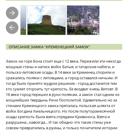
ОПИСАНИЕ ЗАМКА "КРЕМЕНЕЦКИЙ ЗАМОК"
Замок на горе Бона стоит еще с 12 века. Пережили эти некогда
мощные стены и натиск войск Батыя, и татарские набеги, и
польско-литовские осады. В 14 веке за Кременец спорили и
сражались поляки с литовцами, а город оставался ничьим. И
тогда было принято мудрое решение - город достанется тем
кто сумеет отсроить тут крепость. Ее воздвиг князь Витовт. В
16 веке город перешел в руки полякам, а замок стал одним из
мощнейших твердынь Речи Посполитой. Удивительно но за
стенами Кременцкого замка пряталась польская шляхта от
войск Богдана Хмельницкого. Но после полуторамесячной
осады крепость была взята отрядами Кривоноса. Взята и
разрушена...навсегда... И так обидно что такие стены уже
совсем превратились в руины, и только почитатели истории