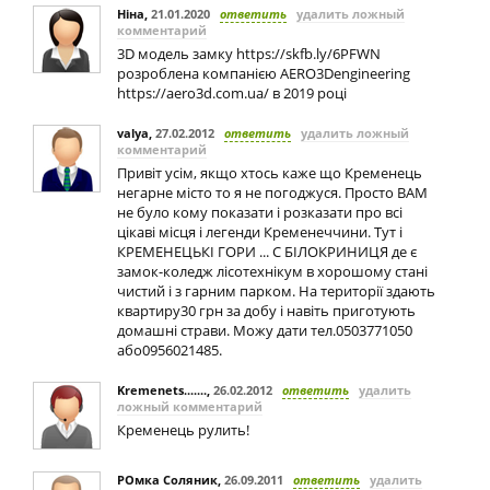
Ніна
,
21.01.2020
ответить
удалить ложный
комментарий
3D модель замку https://skfb.ly/6PFWN
розроблена компанією AERO3Dengineering
https://aero3d.com.ua/ в 2019 році
valya
,
27.02.2012
ответить
удалить ложный
комментарий
Привіт усім, якщо хтось каже що Кременець
негарне місто то я не погоджуся. Просто ВАМ
не було кому показати і розказати про всі
цікаві місця і легенди Кременеччини. Тут і
КРЕМЕНЕЦЬКІ ГОРИ ... С БІЛОКРИНИЦЯ де є
замок-коледж лісотехнікум в хорошому стані
чистий і з гарним парком. На території здають
квартиру30 грн за добу і навіть приготують
домашні страви. Можу дати тел.0503771050
або0956021485.
Kremenets.......
,
26.02.2012
ответить
удалить
ложный комментарий
Кременець рулить!
РОмка Соляник
,
26.09.2011
ответить
удалить