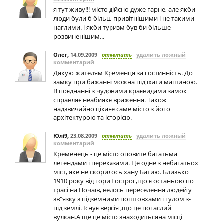
я тут живу!!! місто дійсно дуже гарне, але якби
люди були б більш привітнішими і не такими
наглими. і якби туризм був би більше
розвиненішим...
Олег
,
14.09.2009
ответить
удалить ложный
комментарий
Дякую жителям Кременця за гостинність. До
замку при бажанні можна під'їхати машиною.
В поєднанні з чудовими краєвидами замок
справляє неабияке враження. Також
надзвичайно цікаве саме місто з його
архітектурою та історією.
Юлі9
,
23.08.2009
ответить
удалить ложный
комментарий
Кременець - це місто оповите багатьма
легендами і переказами. Це одне з небагатьох
міст, яке не скорилось хану Батию. Близько
1910 року від гори Гострої ,що є останьою по
трасі на Почаїв, велось переселення людей у
зв"язку з підземними поштовхами і гулом з-
під землі. Існує версія ,що це погаслий
вулкан.A ще це місто знаходитьсяна місці