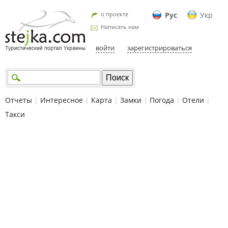
о проекте
Рус
Укр
Написать нам
войти
зарегистрироваться
Отчеты
|
Интересное
|
Карта
|
Замки
|
Погода
|
Отели
|
Такси