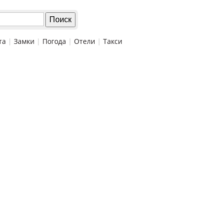
та
|
Замки
|
Погода
|
Отели
|
Такси