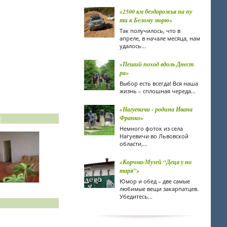
«2500 км бездорожья на пу
ти к Белому морю»
Так получилось, что в
апреле, в начале месяца, нам
удалось...
«Пеший поход вдоль Днест
ра»
Выбор есть всегда! Вся наша
жизнь – сплошная череда...
«Нагуевичи - родина Ивана
Франко»
Немного фоток из села
Нагуевичи во Львовской
области,...
«Корчма-Музей “Деця у но
таря”»
Юмор и обед – две самые
любимые вещи закарпатцев.
Убедитесь...