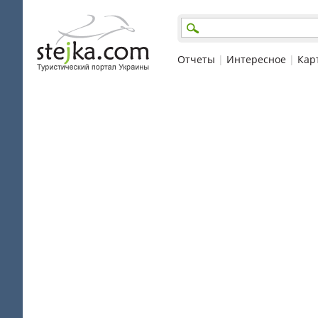
Отчеты
|
Интересное
|
Кар