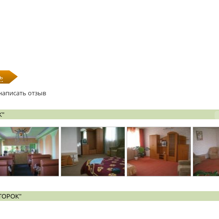
ь
написать отзыв
К"
ТОРОК"