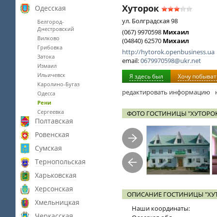
Хуторок
Одесская
ул. Болградская 98
Белгород-
Днестровский
(067) 9970598
Михаил
Вилково
(04840) 62570
Михаил
Грибовка
http://hytorok.openbusiness.ua
Затока
email:
0679970598@ukr.net
Измаил
Ильичевск
Я здесь был
Хочу побыват
Каролино-Бугаз
редактировать информацию
Одесса
Рени
Сергеевка
ФОТО ГОСТИНИЦЫ "ХУТОРО
Полтавская
Ровенская
Сумская
Тернопольская
Харьковская
Херсонская
ОПИСАНИЕ ГОСТИНИЦЫ "ХУ
Хмельницкая
Наши координаты:
Черкасская