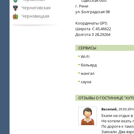
Одесская обл.
г. Рени
Черниговская
ул. Болградская 98
Черновицкая
Координаты GPS:
Широта C 45,46622
Долгота З 28,29264
СЕРВИСЫ
Wi-Fi
бильярд
мангал
сауна
ОТЗЫВЫ О ГОСТИНИЦЕ "ХУТ
Василий
,
29.03.201
Ехали на отдых в
Не хотели ехать 
По дороге к тамо
Заехали. Два взр