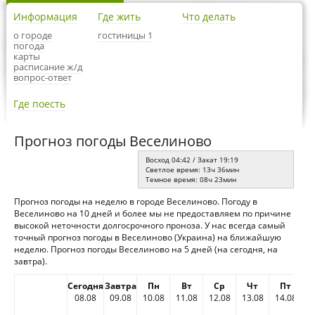
Информация
Где жить
Что делать
о городе
гостиницы 1
погода
карты
расписание ж/д
вопрос-ответ
Где поесть
Прогноз погоды Веселиново
Восход 04:42 / Закат 19:19
Светлое время: 13ч 36мин
Темное время: 08ч 23мин
Прогноз погоды на неделю в городе Веселиново. Погоду в
Веселиново на 10 дней и более мы не предоставляем по причине
высокой неточности долгосрочного проноза. У нас всегда самый
точный прогноз погоды в Веселиново (Украина) на ближайшую
неделю. Прогноз погоды Веселиново на 5 дней (на сегодня, на
завтра).
Сегодня
Завтра
Пн
Вт
Ср
Чт
Пт
08.08
09.08
10.08
11.08
12.08
13.08
14.08