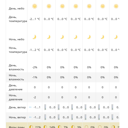
День, небо
День,
-2...1 °C
0...0 °C
0...0 °C
0...0 °C
0...0 °C
0...0 °C
0...0 °C
температура
Ночь, небо
Ночь,
-1...2 °C
0...0 °C
0...0 °C
0...0 °C
0...0 °C
0...0 °C
0...0 °C
температура
День,
-2%
0%
0%
0%
0%
0%
0%
влажность
Ночь,
-1%
0%
0%
0%
0%
0%
0%
влажность
День,
0
0
0
0
0
0
0
давление
Ночь,
-2
0
0
0
0
0
0
давление
День, ветер
-1...1
0...0
0...0
0...0
0...0
0...0
0...0
Ночь, ветер
-1...2
0...0
0...0
0...0
0...0
0...0
0...0
Фазы луны
22%
14%
7%
3%
0%
0%
2%