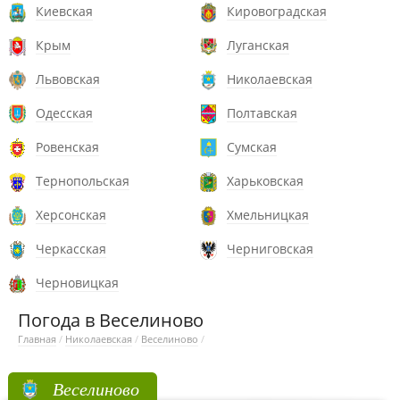
Киевская
Кировоградская
Крым
Луганская
Львовская
Николаевская
Одесская
Полтавская
Ровенская
Сумская
Тернопольская
Харьковская
Херсонская
Хмельницкая
Черкасская
Черниговская
Черновицкая
Погода в Веселиново
Главная
/
Николаевская
/
Веселиново
/
Веселиново