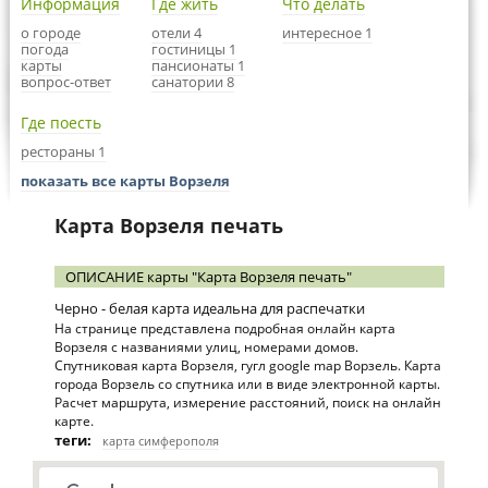
Информация
Где жить
Что делать
о городе
отели 4
интересное 1
погода
гостиницы 1
карты
пансионаты 1
вопрос-ответ
санатории 8
Где поесть
рестораны 1
показать все карты Ворзеля
Карта Ворзеля печать
ОПИСАНИЕ карты "Карта Ворзеля печать"
Черно - белая карта идеальна для распечатки
На странице представлена подробная онлайн карта
Ворзеля с названиями улиц, номерами домов.
Спутниковая карта Ворзеля, гугл google map Ворзель. Карта
города Ворзель со спутника или в виде электронной карты.
Расчет маршрута, измерение расстояний, поиск на онлайн
карте.
теги:
карта симферополя