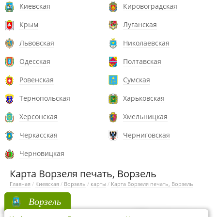
Киевская
Кировоградская
Крым
Луганская
Львовская
Николаевская
Одесская
Полтавская
Ровенская
Сумская
Тернопольская
Харьковская
Херсонская
Хмельницкая
Черкасская
Черниговская
Черновицкая
Карта Ворзеля печать, Ворзель
Главная
/
Киевская
/
Ворзель
/
карты
/
Карта Ворзеля печать, Ворзель
Ворзель