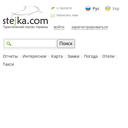
о проекте
Рус
Укр
Написать нам
войти
зарегистрироваться
Отчеты
|
Интересное
|
Карта
|
Замки
|
Погода
|
Отели
|
Такси