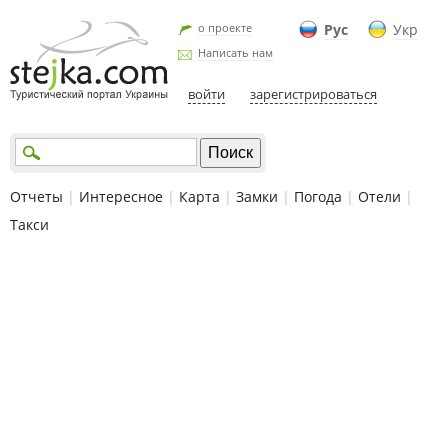
о проекте
Рус
Укр
Написать нам
войти
зарегистрироваться
Отчеты
|
Интересное
|
Карта
|
Замки
|
Погода
|
Отели
|
Такси