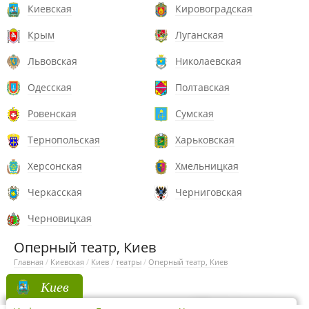
Киевская
Кировоградская
Крым
Луганская
Львовская
Николаевская
Одесская
Полтавская
Ровенская
Сумская
Тернопольская
Харьковская
Херсонская
Хмельницкая
Черкасская
Черниговская
Черновицкая
Оперный театр, Киев
Главная
/
Киевская
/
Киев
/
театры
/
Оперный театр, Киев
Киев