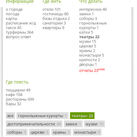
Информация
Где жить
Что делать
о городе
отели 101
интересное 40
погода
гостиницы 80
замки 1
карты
базы отдыха 2
соборы 3
расписание ж/д
санатории 3
горнолыжные
такси 45
квартиры 9
курорты 1
турфирмы 364
катки 5
вопрос-ответ
театры 22
музеи 15
церкви 5
храмы 2
монастыри 5
крепости 2
дворцы 1
new
отчеты 23
Где поесть
пиццерии 49
кафе 104
рестораны 439
бары 32
все
горнолыжные курорты
: 1
театры
: 22
достопримечательности
: 40
замки
: 1
музеи
: 15
соборы
: 3
церкви
: 5
храмы
: 2
монастыри
: 5