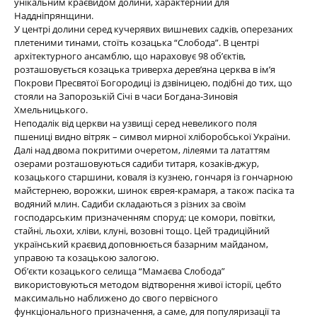
унікальним краєвидом долини, характерний для
Наддніпрянщини.
У центрі долини серед кучерявих вишневих садків, оперезаних
плетеними тинами, стоїть козацька “Слобода”. В центрі
архітектурного ансамблю, що нараховує 98 об’єктів,
розташовується козацька триверха дерев’яна церква в ім’я
Покрови Пресвятої Богородиці із дзвіницею, подібні до тих, що
стояли на Запорозькій Січі в часи Богдана-Зиновія
Хмельницького.
Неподалік від церкви на узвищі серед невеликого поля
пшениці видно вітряк – символ мирної хліборобської України.
Далі над двома покритими очеретом, лілеями та лататтям
озерами розташовуються садиби титаря, козаків-джур,
козацького старшини, коваля із кузнею, гончаря із гончарною
майстернею, ворожки, шинок єврея-крамаря, а також пасіка та
водяний млин. Садиби складаються з різних за своїм
господарським призначенням споруд: це комори, повітки,
стайні, льохи, хліви, клуні, возовні тощо. Цей традиційний
український краєвид доповнюється базарним майданом,
управою та козацькою залогою.
Об’єкти козацького селища “Мамаєва Слобода”
використовуються методом відтворення живої історії, цебто
максимально наближено до свого первісного
функціонального призначення, а саме, для популяризації та