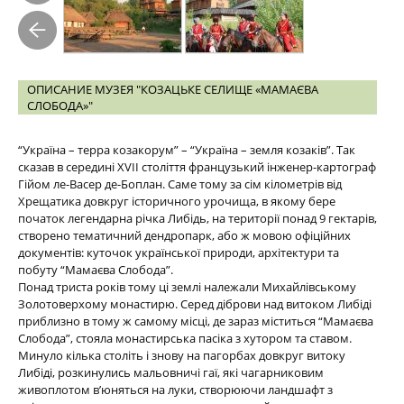
ОПИСАНИЕ МУЗЕЯ "КОЗАЦЬКЕ СЕЛИЩЕ «МАМАЄВА
СЛОБОДА»"
“Україна – терра козакорум” – “Україна – земля козаків”. Так
сказав в середині XVII століття французький інженер-картограф
Гійом ле-Васер де-Боплан. Саме тому за сім кілометрів від
Хрещатика довкруг історичного урочища, в якому бере
початок легендарна річка Либідь, на території понад 9 гектарів,
створено тематичний дендропарк, або ж мовою офіційних
документів: куточок української природи, архітектури та
побуту “Мамаєва Слобода”.
Понад триста років тому ці землі належали Михайлівському
Золотоверхому монастирю. Серед діброви над витоком Либіді
приблизно в тому ж самому місці, де зараз міститься “Мамаєва
Слобода”, стояла монастирська пасіка з хутором та ставом.
Минуло кілька століть і знову на пагорбах довкруг витоку
Либіді, розкинулись мальовничі гаї, які чагарниковим
живоплотом в’юняться на луки, створюючи ландшафт з