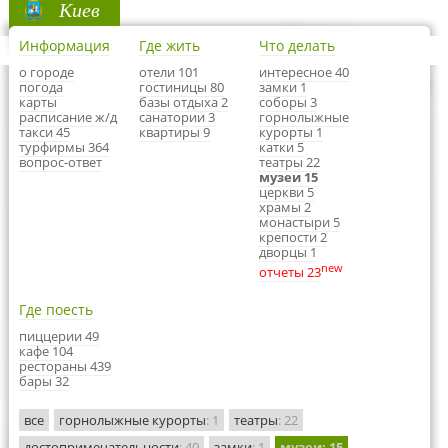
Киев
Информация
Где жить
Что делать
о городе
отели 101
интересное 40
погода
гостиницы 80
замки 1
карты
базы отдыха 2
соборы 3
расписание ж/д
санатории 3
горнолыжные
такси 45
квартиры 9
курорты 1
турфирмы 364
катки 5
вопрос-ответ
театры 22
музеи 15
церкви 5
храмы 2
монастыри 5
крепости 2
дворцы 1
new
отчеты 23
Где поесть
пиццерии 49
кафе 104
рестораны 439
бары 32
все
горнолыжные курорты
: 1
театры
: 22
достопримечательности
: 40
замки
: 1
музеи
: 15