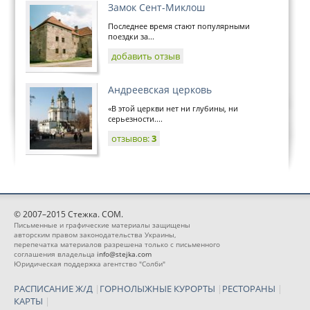
Замок Сент-Миклош
Последнее время стают популярными
поездки за...
добавить отзыв
Андреевская церковь
«В этой церкви нет ни глубины, ни
серьезности....
отзывов:
3
© 2007–2015 Стежка. COM.
Письменные и графические материалы защищены
авторским правом законодательства Украины,
перепечатка материалов разрешена только с письменного
соглашения владельца
info@stejka.com
Юридическая поддержка агентство "Солби"
РАСПИСАНИЕ Ж/Д
|
ГОРНОЛЫЖНЫЕ КУРОРТЫ
|
РЕСТОРАНЫ
|
КАРТЫ
|