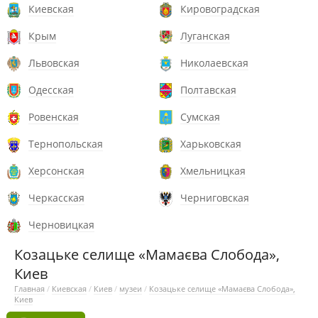
Киевская
Кировоградская
Крым
Луганская
Львовская
Николаевская
Одесская
Полтавская
Ровенская
Сумская
Тернопольская
Харьковская
Херсонская
Хмельницкая
Черкасская
Черниговская
Черновицкая
Козацьке селище «Мамаєва Слобода»,
Киев
Главная
/
Киевская
/
Киев
/
музеи
/
Козацьке селище «Мамаєва Слобода»,
Киев