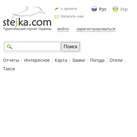
о проекте
Рус
Укр
Написать нам
войти
зарегистрироваться
Отчеты
|
Интересное
|
Карта
|
Замки
|
Погода
|
Отели
|
Такси