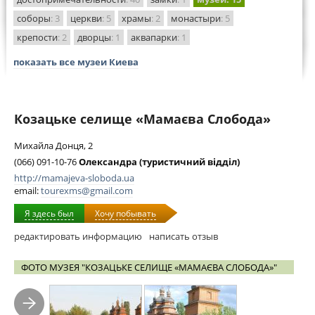
соборы
: 3
церкви
: 5
храмы
: 2
монастыри
: 5
крепости
: 2
дворцы
: 1
аквапарки
: 1
показать все музеи Киева
Козацьке селище «Мамаєва Слобода»
Михайла Донця, 2
(066) 091-10-76
Олександра (туристичний відділ)
http://mamajeva-sloboda.ua
email:
tourexms@gmail.com
Я здесь был
Хочу побывать
редактировать информацию
написать отзыв
ФОТО МУЗЕЯ "КОЗАЦЬКЕ СЕЛИЩЕ «МАМАЄВА СЛОБОДА»"