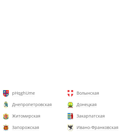
pHqghUme
Волынская
Днепропетровская
Донецкая
Житомирская
Закарпатская
Запорожская
Ивано-Франковская