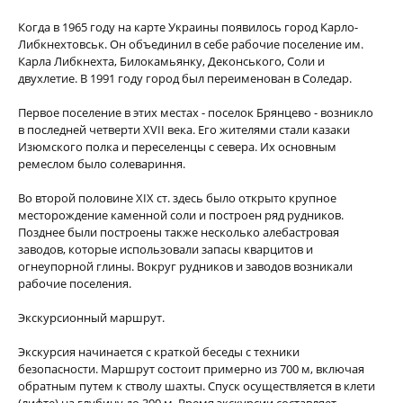
Когда в 1965 году на карте Украины появилось город Карло-
Либкнехтовськ. Он объединил в себе рабочие поселение им.
Карла Либкнехта, Билокамьянку, Деконського, Соли и
двухлетие. В 1991 году город был переименован в Соледар.
Первое поселение в этих местах - поселок Брянцево - возникло
в последней четверти XVII века. Его жителями стали казаки
Изюмского полка и переселенцы с севера. Их основным
ремеслом было солевариння.
Во второй половине XIX ст. здесь было открыто крупное
месторождение каменной соли и построен ряд рудников.
Позднее были построены также несколько алебастровая
заводов, которые использовали запасы кварцитов и
огнеупорной глины. Вокруг рудников и заводов возникали
рабочие поселения.
Экскурсионный маршрут.
Экскурсия начинается с краткой беседы с техники
безопасности. Маршрут состоит примерно из 700 м, включая
обратным путем к стволу шахты. Спуск осуществляется в клети