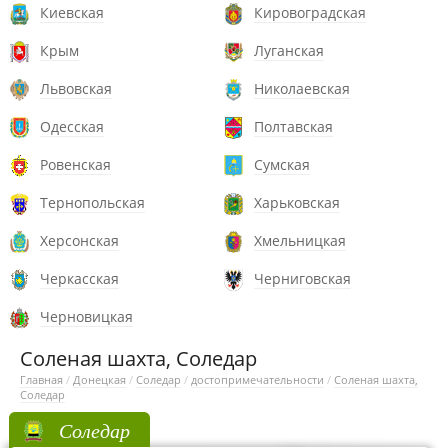
Киевская
Кировоградская
Крым
Луганская
Львовская
Николаевская
Одесская
Полтавская
Ровенская
Сумская
Тернопольская
Харьковская
Херсонская
Хмельницкая
Черкасская
Черниговская
Черновицкая
Соленая шахта, Соледар
Главная
/
Донецкая
/
Соледар
/
достопримечательности
/
Соленая шахта,
Соледар
Соледар