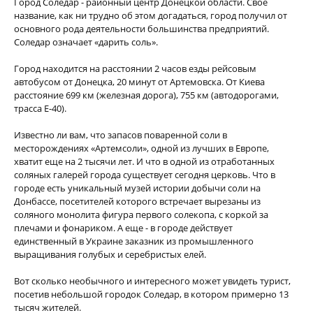
Город Соледар - районный центр Донецкой области. Свое
название, как ни трудно об этом догадаться, город получил от
основного рода деятельности большинства предприятий.
Соледар означает «дарить соль».
Город находится на расстоянии 2 часов езды рейсовым
автобусом от Донецка, 20 минут от Артемовска. От Киева
расстояние 699 км (железная дорога), 755 км (автодорогами,
трасса Е-40).
Известно ли вам, что запасов поваренной соли в
месторождениях «Артемсоли», одной из лучших в Европе,
хватит еще на 2 тысячи лет. И что в одной из отработанных
соляных галерей города существует сегодня церковь. Что в
городе есть уникальный музей истории добычи соли на
Донбассе, посетителей которого встречает вырезаны из
соляного монолита фигура первого солекопа, с коркой за
плечами и фонариком. А еще - в городе действует
единственный в Украине заказник из промышленного
выращивания голубых и серебристых елей.
Вот сколько необычного и интересного может увидеть турист,
посетив небольшой городок Соледар, в котором примерно 13
тысяч жителей.