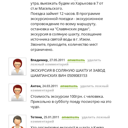
утра, выезжать будем из Харькова в 7 от
ст.м Масельского.
Поездка займет 12 часов. В программе
экскурсионной поездки - экскурсионное
сопровождение по всему маршруту,
остановка на "Славянских рядах",
экскурсия в соляную шахту, посещение
источника святой воды в г. Изюм.
Звоните, приходите, количество мест
ограничено.
Владимир
,
27.05.2011
ответить
удалить
ложный комментарий
ЭКСКУРСИЯ В СОЛЯНУЮ ШАХТУ И ЗАВОД
ШАМПАНСКИХ ВИН 0509083153
Антон
,
24.03.2011
ответить
удалить ложный
комментарий
Стоимость экскурсии 100грн. с человека.
Прикольно в субботу поеду посмотрю на это
чудо.
Тетяна
,
25.01.2011
ответить
удалить ложный
комментарий
Хто організовує екскурсії в шахту з Києва,