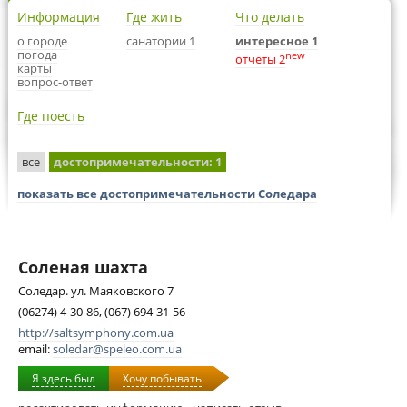
Информация
Где жить
Что делать
о городе
санатории 1
интересное 1
погода
new
отчеты 2
карты
вопрос-ответ
Где поесть
все
достопримечательности
: 1
показать все достопримечательности Соледара
Соленая шахта
Соледар. ул. Маяковского 7
(06274) 4-30-86, (067) 694-31-56
http://saltsymphony.com.ua
email:
soledar@speleo.com.ua
Я здесь был
Хочу побывать