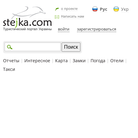
о проекте
Рус
Укр
Написать нам
войти
зарегистрироваться
Отчеты
|
Интересное
|
Карта
|
Замки
|
Погода
|
Отели
|
Такси