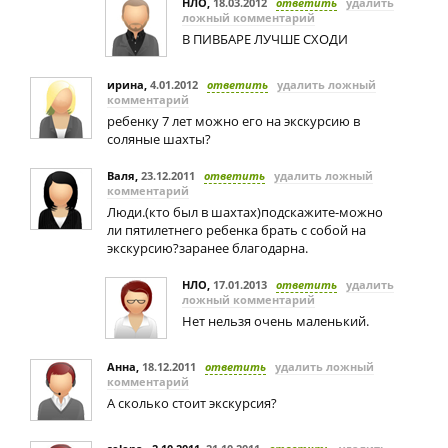
НЛО
,
18.03.2012
ответить
удалить
ложный комментарий
В ПИВБАРЕ ЛУЧШЕ СХОДИ
ирина
,
4.01.2012
ответить
удалить ложный
комментарий
ребенку 7 лет можно его на экскурсию в
соляные шахты?
Валя
,
23.12.2011
ответить
удалить ложный
комментарий
Люди.(кто был в шахтах)подскажите-можно
ли пятилетнего ребенка брать с собой на
экскурсию?заранее благодарна.
НЛО
,
17.01.2013
ответить
удалить
ложный комментарий
Нет нельзя очень маленький.
Анна
,
18.12.2011
ответить
удалить ложный
комментарий
А сколько стоит экскурсия?