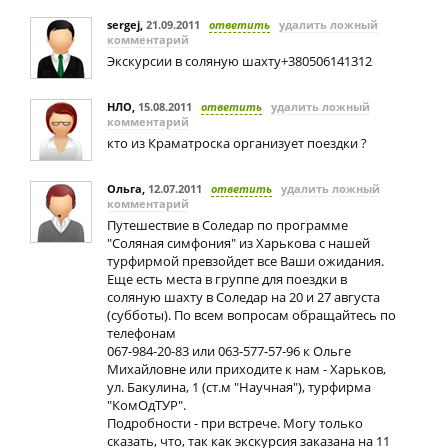
sergej
,
21.09.2011
ответить
удалить ложный
комментарий
Экскурсии в соляную шахту+380506141312
НЛО
,
15.08.2011
ответить
удалить ложный
комментарий
кто из Краматроска организует поездки ?
Ольга
,
12.07.2011
ответить
удалить ложный
комментарий
Путешествие в Соледар по программе
"Соляная симфония" из Харькова с нашей
турфирмой превзойдет все Ваши ожидания.
Еще есть места в группе для поездки в
соляную шахту в Соледар на 20 и 27 августа
(субботы). По всем вопросам обращайтесь по
телефонам
067-984-20-83 или 063-577-57-96 к Ольге
Михайловне или приходите к нам - Харьков,
ул. Бакулина, 1 (ст.м "Научная"), турфирма
"КомОдТУР".
Подробности - при встрече. Могу только
сказать, что, так как экскурсия заказана на 11