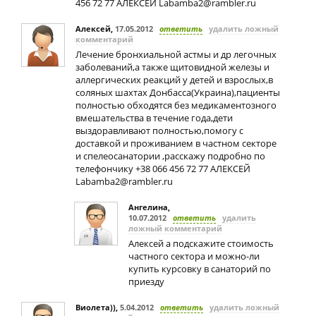
456 72 77 АЛЕКСЕЙ
Labamba2@rambler.ru
Алексей
,
17.05.2012
ответить
удалить ложный
комментарий
Лечение бронхиальной астмы и др легочных
заболеваний,а также щитовидной железы и
аллергических реакций у детей и взрослых,в
соляных шахтах Донбасса(Украина),пациенты
полностью обходятся без медикаментозного
вмешательства в течение года,дети
выздоравливают полностью,помогу с
доставкой и проживанием в частном секторе
и спелеосанатории ,расскажу подробно по
телефончику +38 066 456 72 77 АЛЕКСЕЙ
Labamba2@rambler.ru
Ангелина
,
10.07.2012
ответить
удалить
ложный комментарий
Алексей а подскажите стоимость
частного сектора и можно-ли
купить курсовку в санаторий по
приезду
Виолета))
,
5.04.2012
ответить
удалить ложный