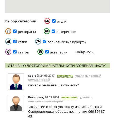
Выбор категории
отели
рестораны
интересное
катки
горнолыжные курорты
Найдено: 2
театры
аквапарки
ОТЗЫВЫ О ДОСТОПРИМЕЧАТЕЛЬНОСТИ "СОЛЕНАЯ ШАХТА"
сергей
,
24.09.2017
ответить
удалить ложный
комментарий
камеры онлайн в шахтах есть?
Виктория
,
20.03.2014
ответить
удалить
ложный комментарий
Экскурсии в соляную шахту из Лисичанска и
Северодонецка, обращаться по тел. 066 354 37
43