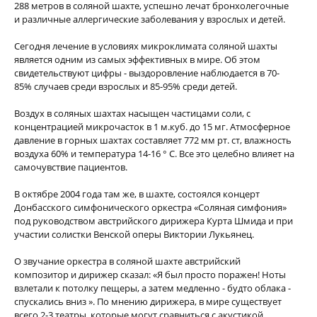
288 метров в соляной шахте, успешно лечат бронхолегочные
и различные аллергические заболевания у взрослых и детей.
Сегодня лечение в условиях микроклимата соляной шахты
является одним из самых эффективных в мире. Об этом
свидетельствуют цифры - выздоровление наблюдается в 70-
85% случаев среди взрослых и 85-95% среди детей.
Воздух в соляных шахтах насыщен частицами соли, с
концентрацией микрочасток в 1 м.куб. до 15 мг. Атмосферное
давление в горных шахтах составляет 772 мм рт. ст, влажность
воздуха 60% и температура 14-16 ° С. Все это целебно влияет на
самочувствие пациентов.
В октябре 2004 года там же, в шахте, состоялся концерт
Донбасского симфонического оркестра «Соляная симфония»
под руководством австрийского дирижера Курта Шмида и при
участии солистки Венской оперы Виктории Лукьянец.
О звучание оркестра в соляной шахте австрийский
композитор и дирижер сказал: «Я был просто поражен! Ноты
взлетали к потолку пещеры, а затем медленно - будто облака -
спускались вниз ». По мнению дирижера, в мире существует
всего 2-3 театры, которые могут сравниться с акустикой