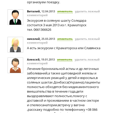
организуем поездку.
Виталий
,
12.04.2013
ответить
удалить ложный
комментарий
Экскурсия в соляную шахту Соледара
состоится 3 мая 2013 из г. Краматорск
тел. 0661366626
николай
,
25.03.2013
ответить
удалить ложный
комментарий
А есть экскурсии с Краматорска или Славянска
Алексей
,
19.01.2013
ответить
удалить ложный
комментарий
Лечение бронхиальной астмы и др легочных
заболеваний,а также щитовидной железы и
аллергических реакций у детей и взрослых,в
соляных шахтах Донбасса(Украина),пациенты
полностью обходятся без медикаментозного
вмешательства в течение года,дети
выздоравливают полностью,помогу с
доставкой и проживанием в частном секторе
и спелеосанатории,встречу у вагона
,расскажу подробно по телефончику +38 066