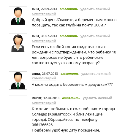
НЛО
,
22.09.2013
ответить
удалить ложный
комментарий
Добрый день!Скажите, а беременным можно
посещать, так как глубина почти 300м.?
НЛО
,
31.07.2013
ответить
удалить ложный
комментарий
Если есть с собой копия свидетельства о
рождении с подтверждением, что ребенку 10
лет, вопросов не будет, что ребенокне
соответствует указанному возрасту?
анна
,
26.07.2013
ответить
удалить ложный
комментарий
А можно ходить беременным девушкам???
iturist
,
12.04.2013
ответить
удалить ложный
комментарий
Кто хочет побывать в соляной шахте города
Соледар (Краматорск и близ лежащие
города). Обращайтесь по телефону
0661366626
Подберем удобную дату посещение,