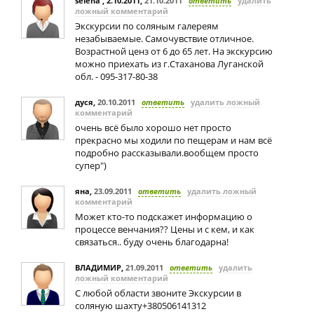
selena , 2.10.2011
,
21.10.2011
ответить
удалить
ложный комментарий
Экскурсии по соляным галереям
незабываемые. Самочувствие отличное.
Возрастной ценз от 6 до 65 лет. На экскурсию
можно приехать из г.Стаханова Луганской
обл. - 095-317-80-38
дуся
,
20.10.2011
ответить
удалить ложный
комментарий
очень всё было хорошо нет просто
прекрасно мы ходили по пещерам и нам всё
подробно рассказывали.вообщем просто
супер")
яна
,
23.09.2011
ответить
удалить ложный
комментарий
Может кто-то подскажет информацию о
процессе венчания?? Цены и с кем, и как
связаться.. буду очень благодарна!
ВЛАДИМИР
,
21.09.2011
ответить
удалить
ложный комментарий
С любой области звоните Экскурсии в
соляную шахту+380506141312