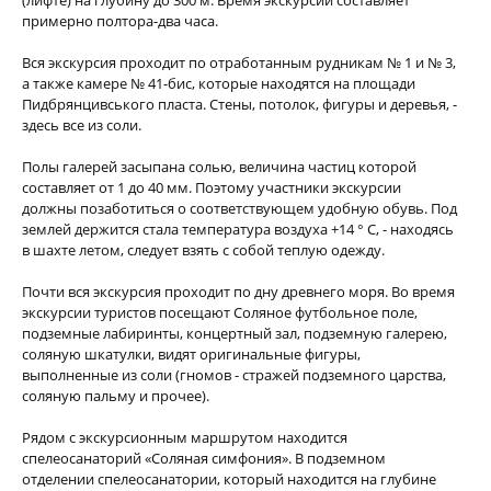
(лифте) на глубину до 300 м. Время экскурсии составляет
примерно полтора-два часа.
Вся экскурсия проходит по отработанным рудникам № 1 и № 3,
а также камере № 41-бис, которые находятся на площади
Пидбрянцивського пласта. Стены, потолок, фигуры и деревья, -
здесь все из соли.
Полы галерей засыпана солью, величина частиц которой
составляет от 1 до 40 мм. Поэтому участники экскурсии
должны позаботиться о соответствующем удобную обувь. Под
землей держится стала температура воздуха +14 ° С, - находясь
в шахте летом, следует взять с собой теплую одежду.
Почти вся экскурсия проходит по дну древнего моря. Во время
экскурсии туристов посещают Соляное футбольное поле,
подземные лабиринты, концертный зал, подземную галерею,
соляную шкатулки, видят оригинальные фигуры,
выполненные из соли (гномов - стражей подземного царства,
соляную пальму и прочее).
Рядом с экскурсионным маршрутом находится
спелеосанаторий «Соляная симфония». В подземном
отделении спелеосанатории, который находится на глубине