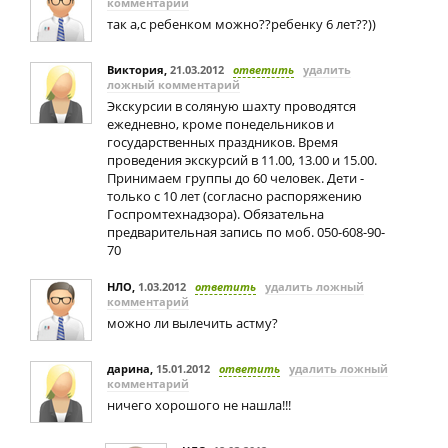
комментарий
так а,с ребенком можно??ребенку 6 лет??))
Виктория
,
21.03.2012
ответить
удалить
ложный комментарий
Экскурсии в соляную шахту проводятся
ежедневно, кроме понедельников и
государственных праздников. Время
проведения экскурсий в 11.00, 13.00 и 15.00.
Принимаем группы до 60 человек. Дети -
только с 10 лет (согласно распоряжению
Госпромтехнадзора). Обязательна
предварительная запись по моб. 050-608-90-
70
НЛО
,
1.03.2012
ответить
удалить ложный
комментарий
можно ли вылечить астму?
дарина
,
15.01.2012
ответить
удалить ложный
комментарий
ничего хорошого не нашла!!!