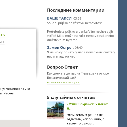
Последние комментарии
ВАШЕ ТАКСИ
, 03:38
Solidní půjčka na zástavu nemovitosti
Potřebujete půjčku a banka Vám nechce vyjít
сть
vstříc? Máte možnost ručit nemovitosti anebo
družstevním bytem?...
и 1
Замок Острог
, 08:49
Я не можу поняти у нас є поверхнях сміття у
нас я впаду на нас
Вопрос-Ответ
Как доехать до парка Фельдмана от ст.м
Ботанический сад?
ответить на вопрос
Спутниковая карта
ы. Расчет
5 случайных отчетов
«Рейтинг крымских пляже
й»
Этим летом я решил не
отдыхать, как обычно, в
каком-то одном...