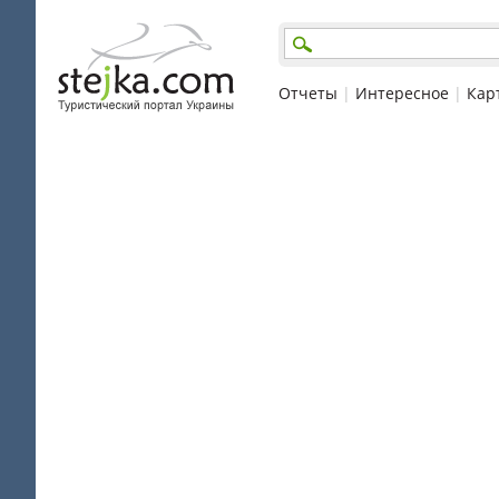
Отчеты
|
Интересное
|
Кар