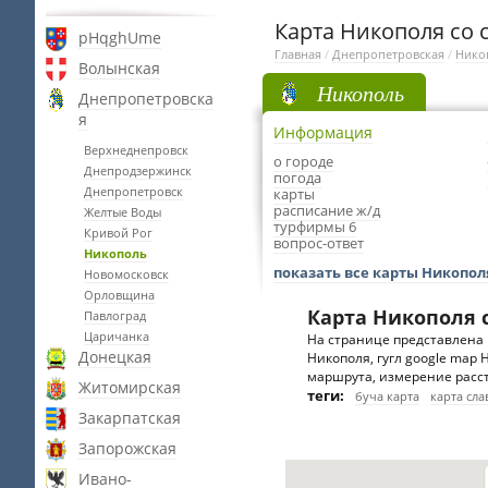
Карта Никополя со 
pHqghUme
Главная
/
Днепропетровская
/
Нико
Волынская
Никополь
Днепропетровска
я
Информация
Верхнеднепровск
о городе
Днепродзержинск
погода
Днепропетровск
карты
расписание ж/д
Желтые Воды
турфирмы 6
Кривой Рог
вопрос-ответ
Никополь
показать все карты Никопол
Новомосковск
Орловщина
Карта Никополя 
Павлоград
Царичанка
На странице представлена 
Донецкая
Никополя, гугл google map 
маршрута, измерение расст
Житомирская
теги:
буча карта
карта сла
Закарпатская
Запорожская
Ивано-