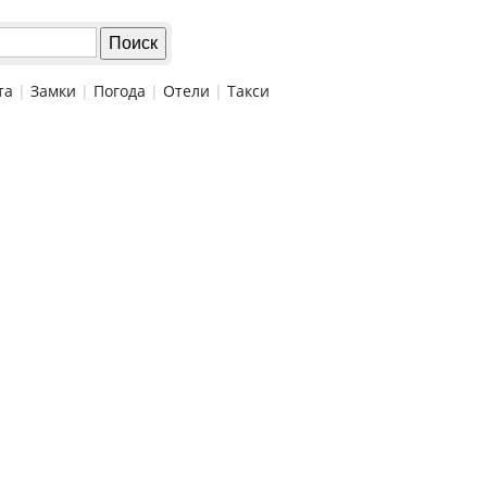
та
|
Замки
|
Погода
|
Отели
|
Такси