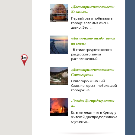
«Достопримечательности
Коломыи»
Первый раз я побывала в
городе Коломыя очень
давно. Этот...
«Ласточкино гнездо: замок
на скале»
В стиле средневекового
рыцарского замка
расположенный...
«Достопримечательности
Святогорска»
Святогорск (бывший
Славяногорск) - небольшой
городок на...
«Заводы Днепродзержинск
а»
Есть легенда, что в Крыму у
жителей Днепродзержинска
случается...