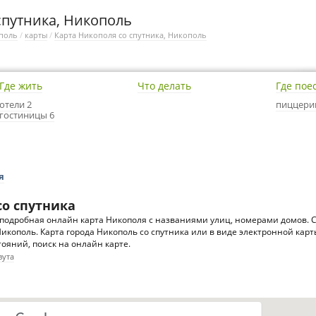
спутника, Никополь
поль
/
карты
/
Карта Никополя со спутника, Никополь
Где жить
Что делать
Где пое
отели 2
пиццери
гостиницы 6
я
со спутника
подробная онлайн карта Никополя с названиями улиц, номерами домов. 
Никополь. Карта города Никополь со спутника или в виде электронной карт
ояний, поиск на онлайн карте.
вута