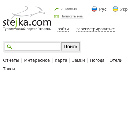
о проекте
Рус
Укр
Написать нам
войти
зарегистрироваться
Отчеты
|
Интересное
|
Карта
|
Замки
|
Погода
|
Отели
|
Такси