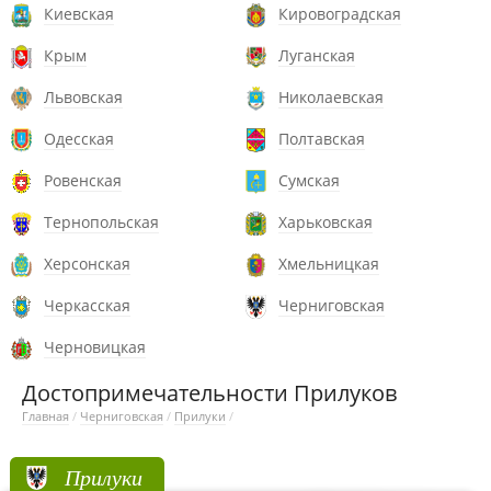
Киевская
Кировоградская
Крым
Луганская
Львовская
Николаевская
Одесская
Полтавская
Ровенская
Сумская
Тернопольская
Харьковская
Херсонская
Хмельницкая
Черкасская
Черниговская
Черновицкая
Достопримечательности Прилуков
Главная
/
Черниговская
/
Прилуки
/
Прилуки