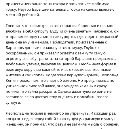
принести несколько тонн сахара и засыпать ее любимую
горку. Наутро Барышня каталась с горки на санках вместе с
местной ребятней.
Говорят, что, несмотря на все старания, барон так и не смог
влюбить в себя супругу. Будучи очень занятым человеком, он
отправил ее одну на морские курорты, где в один прекрасный
день она ему изменила. Наблюдатели, приставленные к
Барышне, донесли печальную весть мужу. Глубоко
оскорбленный, он приказал привезти к замку ту самую
огромную глыбу гранита, на которой Барышня предавалась
любовным утехам, вырезав ее целиком. Необычная форма в
виде двух округлых камней тотчас окрестилась местными
жителями как «попа». Когда жена вернулась домой, Леопольд
Кениг промолчал, что знает об измене. Но прогуливаясь по
уникальной липовой аллее, она увидела камень и сразу
поняла, что тайна раскрыта. Однако даже чувство вины не
заставило ее по достоинству оценить и полюбить своего
супруга.
Леопольд не посмел в чем-либо ее упрекнуть. И каждый раз,
когда он видел перед собой свою супругу, красивую и умную
женщину, он понимал, что разум ее затмила мысль о болезни,