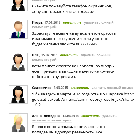
Скажите пожалуйста телефон охранников,
хочу снять замок для фотосессии
Игорь
,
17.09.2016
ответить
удалить ложный
комментарий
Здраствуйте всем я жыву возле етой красоты
и занимаюсь екскурсиями если у кого то
будет желаниэ звоните 0677217995
НЛО
,
15.07.2015
ответить
удалить ложный
комментарий
всем привет скажите как попасть во внутрь
если приедем в выходные дни тоже хочется
побывать в нутри замка
Славомира
,
2.03.2015
ответить
удалить ложный комме
Я была здесь в марте 2014 года отзыв о Шаровке http://
guide.at.ua/publ/ukraina/zamki_dvorcy_osobnjaki/sharo
1-0-2
Алена Лебедева
,
14.06.2014
ответить
удалить
ложный комментарий
Входя в ворота замка, понимаешь, что
попадаешь в другую реальность. Все