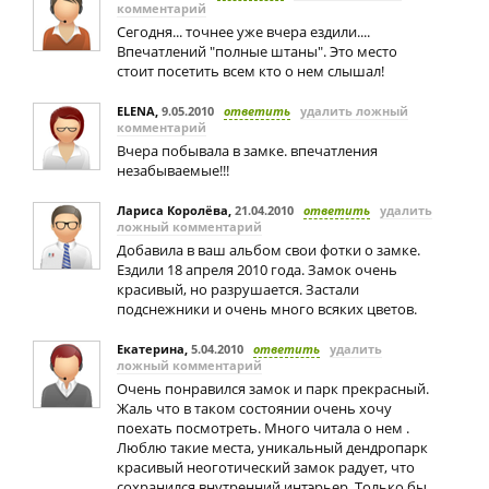
комментарий
Сегодня... точнее уже вчера ездили....
Впечатлений "полные штаны". Это место
стоит посетить всем кто о нем слышал!
ELENA
,
9.05.2010
ответить
удалить ложный
комментарий
Вчера побывала в замке. впечатления
незабываемые!!!
Лариса Королёва
,
21.04.2010
ответить
удалить
ложный комментарий
Добавила в ваш альбом свои фотки о замке.
Ездили 18 апреля 2010 года. Замок очень
красивый, но разрушается. Застали
подснежники и очень много всяких цветов.
Екатерина
,
5.04.2010
ответить
удалить
ложный комментарий
Очень понравился замок и парк прекрасный.
Жаль что в таком состоянии очень хочу
поехать посмотреть. Много читала о нем .
Люблю такие места, уникальный дендропарк
красивый неоготический замок радует, что
сохранился внутренний интэрьер. Только бы