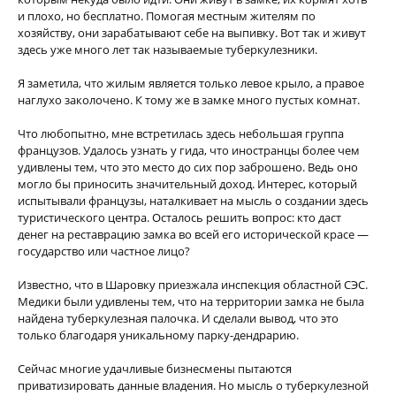
и плохо, но бесплатно. Помогая местным жителям по
хозяйству, они зарабатывают себе на выпивку. Вот так и живут
здесь уже много лет так называемые туберкулезники.
Я заметила, что жилым является только левое крыло, а правое
наглухо заколочено. К тому же в замке много пустых комнат.
Что любопытно, мне встретилась здесь небольшая группа
французов. Удалось узнать у гида, что иностранцы более чем
удивлены тем, что это место до сих пор заброшено. Ведь оно
могло бы приносить значительный доход. Интерес, который
испытывали французы, наталкивает на мысль о создании здесь
туристического центра. Осталось решить вопрос: кто даст
денег на реставрацию замка во всей его исторической красе —
государство или частное лицо?
Известно, что в Шаровку приезжала инспекция областной СЭС.
Медики были удивлены тем, что на территории замка не была
найдена туберкулезная палочка. И сделали вывод, что это
только благодаря уникальному парку-дендрарию.
Сейчас многие удачливые бизнесмены пытаются
приватизировать данные владения. Но мысль о туберкулезной