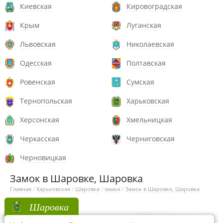
Киевская
Кировоградская
Крым
Луганская
Львовская
Николаевская
Одесская
Полтавская
Ровенская
Сумская
Тернопольская
Харьковская
Херсонская
Хмельницкая
Черкасская
Черниговская
Черновицкая
Замок в Шаровке, Шаровка
Главная
/
Харьковская
/
Шаровка
/
замки
/
Замок в Шаровке, Шаровка
Шаровка