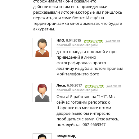
сторожилам,так они сказали,что
действительно там есть привидения,и
рассказывали истории,которые им пришлось
пережить,они сами боятся.И ещё на
территории замка много змей,так что будьте
аккуратны.
НЛО
,
8.04.2015
ответить
удалить
ложный комментарий
да это правда и про змей и про
приведений я лично
фотографировала просто
лестницу из дуба а потом проявил
мой телефон это фото
Леся
,
6.06.2017
ответить
удалить
ложный комментарий
Ольга! Я работаю на "1+1". Мы
сейчас готовим репортаж о
Шаровке и о мистике в этом
дворце. Было бы интересно
пообщаться с вами. Отзовитесь,
пожалуйста - 067-4663347
Владимир
,