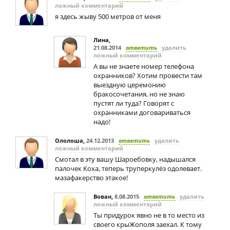
ложный комментарий
я здесь жыву 500 метров от меня
Лина
,
21.08.2014
ответить
удалить
ложный комментарий
А вы не знаете номер телефона
охранников? Хотим провести там
выездную церемонию
бракосочетания, но не знаю
пустят ли туда? Говорят с
охранниками договариваться
надо!
Ололоша
,
24.12.2013
ответить
удалить
ложный комментарий
Смотал в эту вашу Шароебовку, надышался
палочек Коха, теперь труперкулёз одолевает.
мазафакерство этакое!
Вован
,
8.08.2015
ответить
удалить
ложный комментарий
Ты придурок явно не в то место из
своего крыЖополя заехал. К тому