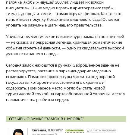
палочке, якобы живущей 300 лет, лишает их всякой
инициативы. Ныне модно играть в аристократию: гербы,
титулы, дворцы и замки — самая «крутая фишка». Как все это
напоминает покупку Лопахиным вишневого сада! Остается
уповать на разумные шаги нашего правительства.
Уникальное, мистическое влияние ауры замка на посетителей
— не сказка, а прекрасная легенда, хранящая романтические
события столетней давности, — одно из свидетельств высокой
духовности нашего народа.
Сегодня замок находится в руинах. Заброшенное здание не
реставрируется, растения в парке-дендрарии медленно
вымирают. Памятник архитектуры числится под охраной
государства, которое не в состоянии его охранять и
содержать. Прекрасное место могло бы стать новой
туристической точкой на карте обновленной Украины, местом
паломничества разбитых сердец.
ОТЗЫВЫ О ЗАМКЕ "ЗАМОК В ШАРОВКЕ"
Евгения
,
8.03.2017
ответить
удалить ложный
комментарий