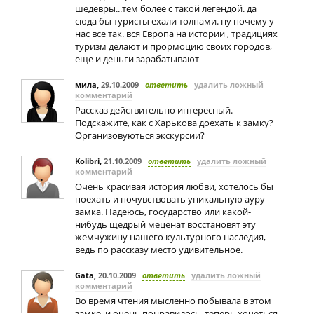
шедевры...тем более с такой легендой. да
сюда бы туристы ехали толпами. ну почему у
нас все так. вся Европа на истории , традициях
туризм делают и прормоцию своих городов,
еще и деньги зарабатывают
мила
,
29.10.2009
ответить
удалить ложный
комментарий
Рассказ действительно интересный.
Подскажите, как с Харькова доехать к замку?
Организовуються экскурсии?
Kolibri
,
21.10.2009
ответить
удалить ложный
комментарий
Очень красивая история любви, хотелось бы
поехать и почувствовать уникальную ауру
замка. Надеюсь, государство или какой-
нибудь щедрый меценат восстановят эту
жемчужину нашего культурного наследия,
ведь по рассказу место удивительное.
Gata
,
20.10.2009
ответить
удалить ложный
комментарий
Во время чтения мысленно побывала в этом
замке, и очень понравилось, теперь хочеться