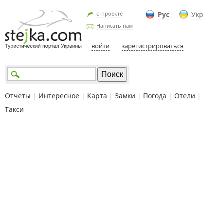
о проекте
Рус
Укр
Написать нам
войти
зарегистрироваться
Отчеты
|
Интересное
|
Карта
|
Замки
|
Погода
|
Отели
|
Такси