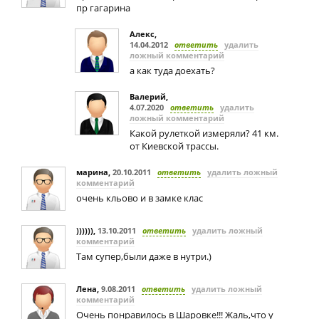
пр гагарина
Алекс
,
14.04.2012
ответить
удалить
ложный комментарий
а как туда доехать?
Валерий
,
4.07.2020
ответить
удалить
ложный комментарий
Какой рулеткой измеряли? 41 км.
от Киевской трассы.
марина
,
20.10.2011
ответить
удалить ложный
комментарий
очень кльово и в замке клас
))))))
,
13.10.2011
ответить
удалить ложный
комментарий
Там супер,были даже в нутри.)
Лена
,
9.08.2011
ответить
удалить ложный
комментарий
Очень понравилось в Шаровке!!! Жаль,что у