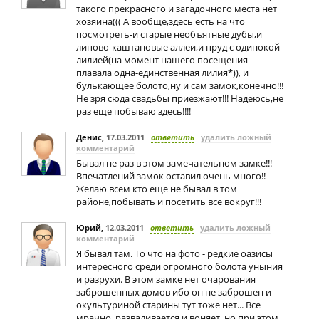
такого прекрасного и загадочного места нет
хозяина((( А вообще,здесь есть на что
посмотреть-и старые необъятные дубы,и
липово-каштановые аллеи,и пруд с одинокой
лилией(на момент нашего посещения
плавала одна-единственная лилия*)), и
булькающее болото,ну и сам замок,конечно!!!
Не зря сюда свадьбы приезжают!!! Надеюсь,не
раз еще побываю здесь!!!!
Денис
,
17.03.2011
ответить
удалить ложный
комментарий
Бывал не раз в этом замечательном замке!!!
Впечатлений замок оставил очень много!!
Желаю всем кто еще не бывал в том
районе,побывать и посетить все вокруг!!!
Юрий
,
12.03.2011
ответить
удалить ложный
комментарий
Я бывал там. То что на фото - редкие оазисы
интересного среди огромного болота уныния
и разрухи. В этом замке нет очарования
заброшенных домов ибо он не заброшен и
окультуриной старины тут тоже нет... Все
мрачно, разваливается и воняет, но при этом