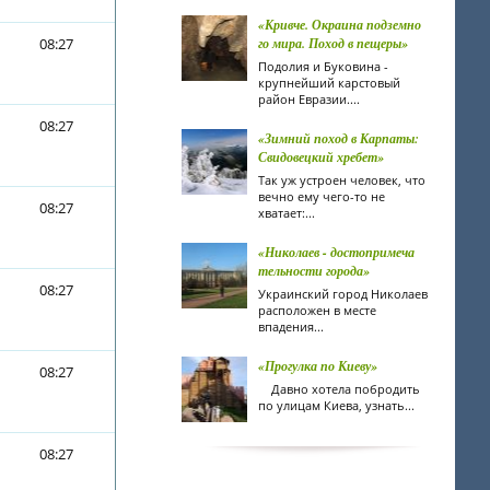
«Кривче. Окраина подземно
08:27
го мира. Поход в пещеры»
Подолия и Буковина -
крупнейший карстовый
район Евразии....
08:27
«Зимний поход в Карпаты:
Свидовецкий хребет»
Так уж устроен человек, что
вечно ему чего-то не
08:27
хватает:...
«Николаев - достопримеча
тельности города»
08:27
Украинский город Николаев
расположен в месте
впадения...
«Прогулка по Киеву»
08:27
Давно хотела побродить
по улицам Киева, узнать...
08:27