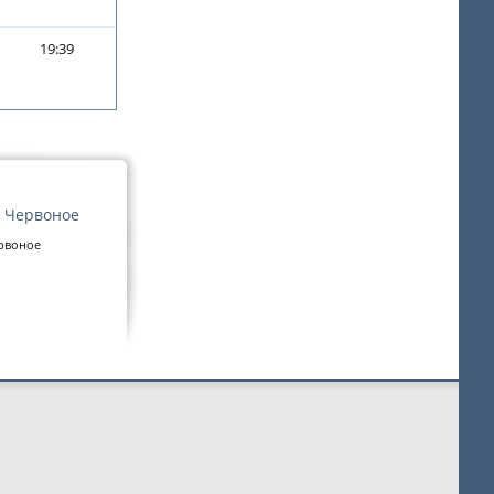
19:39
, Червоное
ервоное