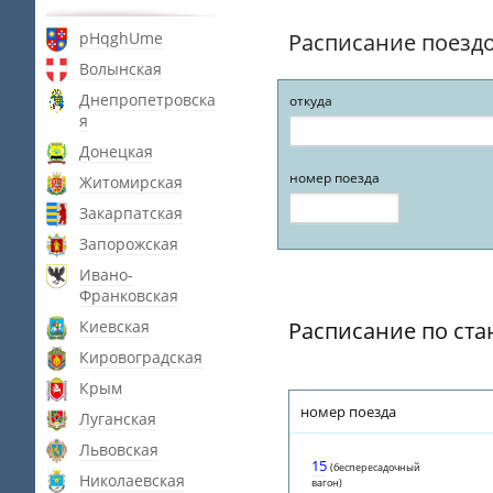
pHqghUme
Расписание поезд
Волынская
Днепропетровска
откуда
я
Донецкая
номер поезда
Житомирская
Закарпатская
Запорожская
Ивано-
Франковская
Киевская
Расписание по ста
Кировоградская
Крым
номер поезда
Луганская
Львовская
15
(беспересадочный
Николаевская
вагон)