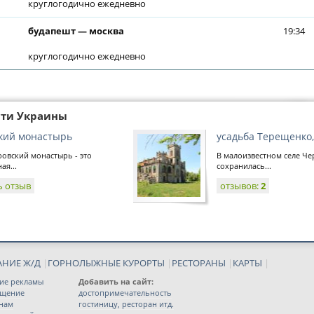
круглогодично ежедневно
будапешт — москва
19:34
круглогодично ежедневно
сти Украины
кий монастырь
усадьба Терещенко
овский монастырь - это
В малоизвестном селе Ч
ая...
сохранилась...
ь отзыв
отзывов:
2
АНИЕ Ж/Д
|
ГОРНОЛЫЖНЫЕ КУРОРТЫ
|
РЕСТОРАНЫ
|
КАРТЫ
|
ие рекламы
Добавить на сайт:
ещение
достопримечательность
 нам
гостиницу, ресторан итд.