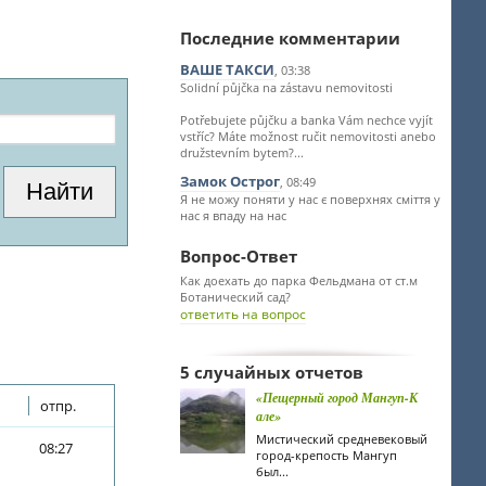
Последние комментарии
ВАШЕ ТАКСИ
, 03:38
Solidní půjčka na zástavu nemovitosti
Potřebujete půjčku a banka Vám nechce vyjít
vstříc? Máte možnost ručit nemovitosti anebo
družstevním bytem?...
Замок Острог
, 08:49
Я не можу поняти у нас є поверхнях сміття у
нас я впаду на нас
Вопрос-Ответ
Как доехать до парка Фельдмана от ст.м
Ботанический сад?
ответить на вопрос
5 случайных отчетов
«Пещерный город Мангуп-К
отпр.
але»
Мистический средневековый
08:27
город-крепость Мангуп
был...