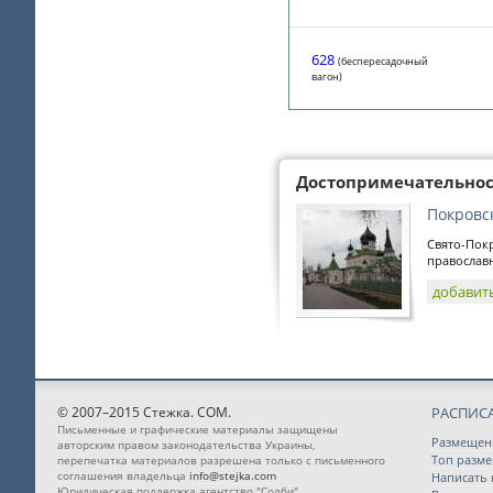
628
(беспересадочный
вагон)
Достопримечательно
Покровс
Свято-Покр
православн
добавит
© 2007–2015 Стежка. COM.
РАСПИС
Письменные и графические материалы защищены
Размещен
авторским правом законодательства Украины,
Топ разм
перепечатка материалов разрешена только с письменного
соглашения владельца
info@stejka.com
Написать
Юридическая поддержка агентство "Солби"