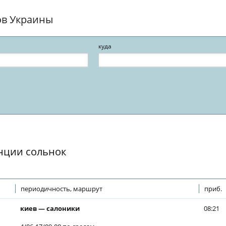
ов Украины
куда
нции сольнок
периодичность, маршрут
приб.
киев — салоники
08:21