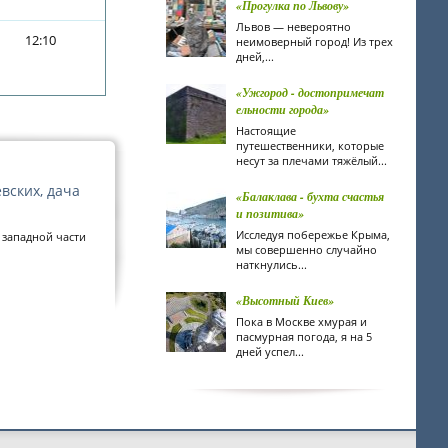
«Прогулка по Львову»
Львов — невероятно
12:10
неимоверный город! Из трех
дней,...
«Ужгород - достопримечат
ельности города»
Настоящие
путешественники, которые
несут за плечами тяжёлый...
вских, дача
«Балаклава - бухта счастья
и позитива»
Исследуя побережье Крыма,
 западной части
мы совершенно случайно
наткнулись...
«Высотный Киев»
Пока в Москве хмурая и
пасмурная погода, я на 5
дней успел...