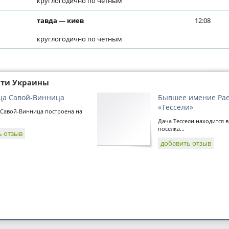
круглогодично по четным
тавда — киев
12:08
круглогодично по четным
сти Украины
ца Савой-Винница
Бывшее имение Рае
«Тессели»
 Савой-Винница построена на
Дача Тессели находится в
поселка...
ь отзыв
добавить отзыв