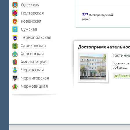
Одесская
Полтавская
327
(беспересадочный
вагон)
Ровенская
Сумская
Тернопольская
Харьковская
Достопримечательно
Херсонская
Гостини
Хмельницкая
Гостиница
рубеже...
Черкасская
добавит
Черниговская
Черновицкая