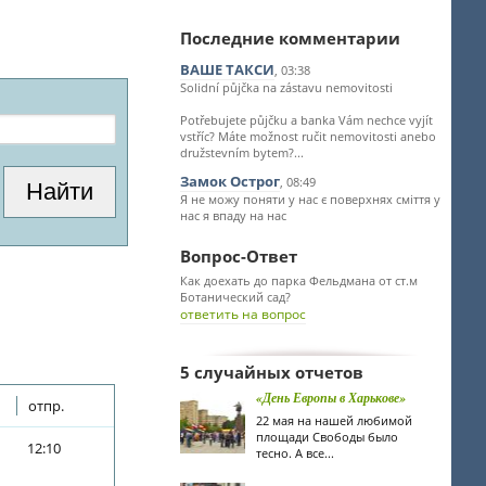
Последние комментарии
ВАШЕ ТАКСИ
, 03:38
Solidní půjčka na zástavu nemovitosti
Potřebujete půjčku a banka Vám nechce vyjít
vstříc? Máte možnost ručit nemovitosti anebo
družstevním bytem?...
Замок Острог
, 08:49
Я не можу поняти у нас є поверхнях сміття у
нас я впаду на нас
Вопрос-Ответ
Как доехать до парка Фельдмана от ст.м
Ботанический сад?
ответить на вопрос
5 случайных отчетов
«День Европы в Харькове»
отпр.
22 мая на нашей любимой
площади Свободы было
12:10
тесно. А все...