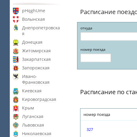
pHqghUme
Расписание поезд
Волынская
Днепропетровска
откуда
я
Донецкая
номер поезда
Житомирская
Закарпатская
Запорожская
Ивано-
Франковская
Киевская
Расписание по ст
Кировоградская
Крым
номер поезда
Луганская
Львовская
327
Николаевская