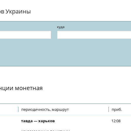
ов Украины
куда
анции монетная
периодичность, маршрут
приб.
тавда — харьков
12:08