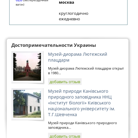
(беспересадочный
москва
вагон)
круглогодично
ежедневно
Достопримечательности Украины
Музей-диорама Лютежский
плацдарм
Музей-диорама Лютежский плацдарм открыт
в 1980...
добавить отзыв
Музей природи Канівського
природного заповідника ННЦ
«Інститут біології» Київського
національного університету ім.
Т.Г.Шевченка
Музей природи Канівського природного
заповідника...
добавить отзыв