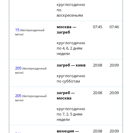
круглогодично
по
воскресеньям
москва —
07:45
07:46
15
(беспересадочный
загреб
вагон)
круглогодично
по 4, 6, 2 дням
недели
загреб — киев
20:08
20:09
205
(беспересадочный
вагон)
круглогодично
по субботам
загреб —
20:08
20:09
205
(беспересадочный
москва
вагон)
круглогодично
по 7, 2, 5 дням
недели
венеция —
20:08
20:09