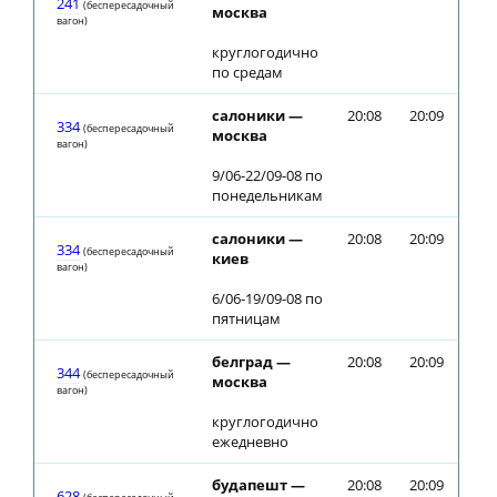
241
(беспересадочный
москва
вагон)
круглогодично
по средам
салоники —
20:08
20:09
334
(беспересадочный
москва
вагон)
9/06-22/09-08 по
понедельникам
салоники —
20:08
20:09
334
(беспересадочный
киев
вагон)
6/06-19/09-08 по
пятницам
белград —
20:08
20:09
344
(беспересадочный
москва
вагон)
круглогодично
ежедневно
будапешт —
20:08
20:09
628