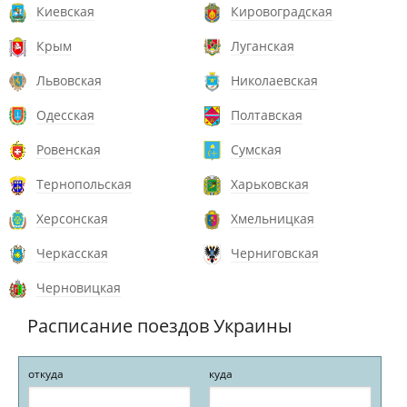
Киевская
Кировоградская
Крым
Луганская
Львовская
Николаевская
Одесская
Полтавская
Ровенская
Сумская
Тернопольская
Харьковская
Херсонская
Хмельницкая
Черкасская
Черниговская
Черновицкая
Расписание поездов Украины
откуда
куда