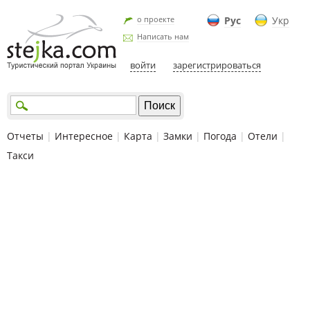
о проекте
Рус
Укр
Написать нам
войти
зарегистрироваться
Отчеты
|
Интересное
|
Карта
|
Замки
|
Погода
|
Отели
|
Такси