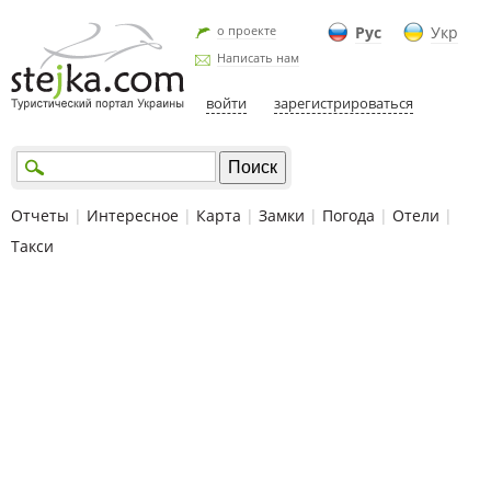
о проекте
Рус
Укр
Написать нам
войти
зарегистрироваться
Отчеты
|
Интересное
|
Карта
|
Замки
|
Погода
|
Отели
|
Такси