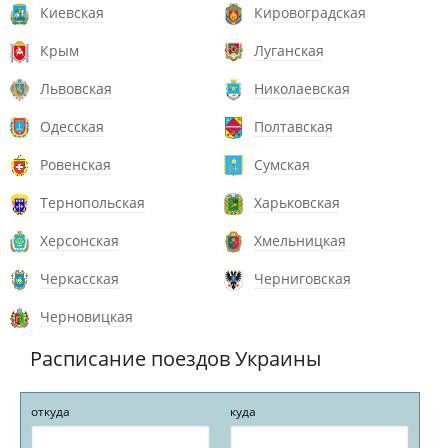
Киевская
Кировоградская
Крым
Луганская
Львовская
Николаевская
Одесская
Полтавская
Ровенская
Сумская
Тернопольская
Харьковская
Херсонская
Хмельницкая
Черкасская
Черниговская
Черновицкая
Расписание поездов Украины
откуда
куда