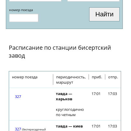
номер поезда
Расписание по станции бисертский
завод
номер поезда
периодичность,
приб.
отпр.
маршрут
тавда —
17:01
17:03
327
харьков
круглогодично
по четным
тавда — киев
17:01
17:03
327
(беспересадочный