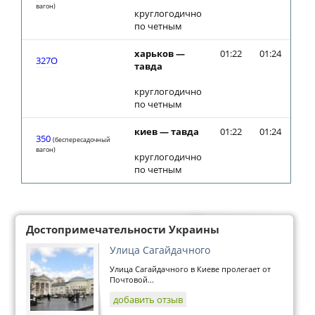
вагон)
круглогодично
по четным
харьков —
01:22
01:24
327О
тавда
круглогодично
по четным
киев — тавда
01:22
01:24
350
(беспересадочный
вагон)
круглогодично
по четным
Достопримечательности Украины
Улица Сагайдачного
Улица Сагайдачного в Киеве пролегает от
Почтовой...
добавить отзыв