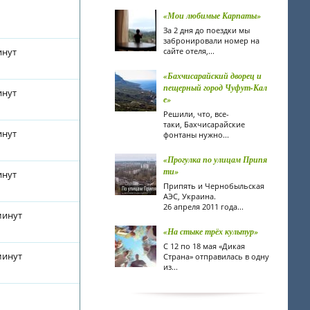
«Мои любимые Карпаты»
За 2 дня до поездки мы
забронировали номер на
инут
сайте отеля,...
«Бахчисарайский дворец и
пещерный город Чуфут-Кал
инут
е»
Решили, что, все-
таки, Бахчисарайские
инут
фонтаны нужно...
«Прогулка по улицам Припя
ти»
инут
Припять и Чернобыльская
АЭС, Украина.
26 апреля 2011 года...
минут
«На стыке трёх культур»
С 12 по 18 мая «Дикая
минут
Страна» отправилась в одну
из...