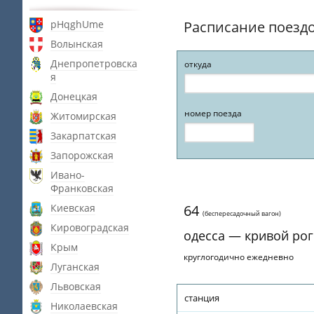
pHqghUme
Расписание поезд
Волынская
Днепропетровска
откуда
я
Донецкая
номер поезда
Житомирская
Закарпатская
Запорожская
Ивано-
Франковская
Киевская
64
(беспересадочный вагон)
Кировоградская
одесса — кривой рог
Крым
круглогодично ежедневно
Луганская
Львовская
станция
Николаевская