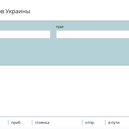
ов Украины
куда
приб.
стоянка
отпр.
в пути