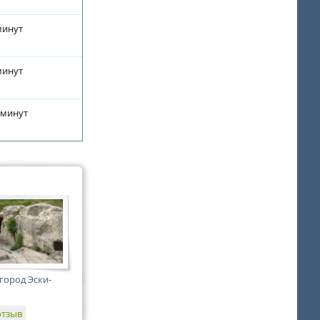
минут
минут
 минут
ород Эски-
отзыв