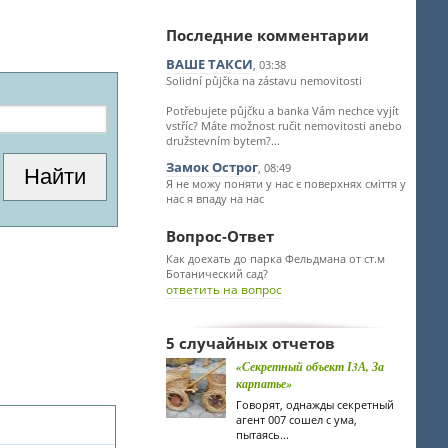
Последние комментарии
ВАШЕ ТАКСИ
, 03:38
Solidní půjčka na zástavu nemovitosti
Potřebujete půjčku a banka Vám nechce vyjít
vstříc? Máte možnost ručit nemovitosti anebo
družstevním bytem?...
Замок Острог
, 08:49
Я не можу поняти у нас є поверхнях сміття у
нас я впаду на нас
Вопрос-Ответ
Как доехать до парка Фельдмана от ст.м
Ботанический сад?
ответить на вопрос
5 случайных отчетов
«Секретный объект І3А, За
карпатье»
Говорят, однажды секретный
агент 007 сошел с ума,
пытаясь...