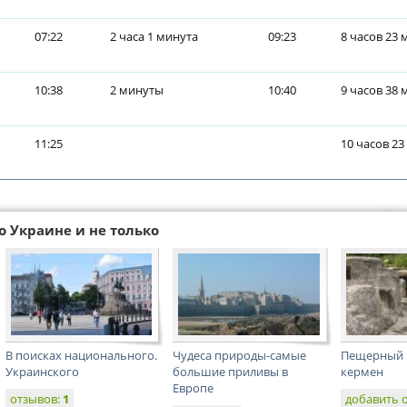
07:22
2 часа 1 минута
09:23
8 часов 23 
10:38
2 минуты
10:40
9 часов 38 
11:25
10 часов 23
о Украине и не только
В поисках национального.
Чудеса природы-самые
Пещерный г
Украинского
большие приливы в
кермен
Европе
отзывов:
1
добавить 