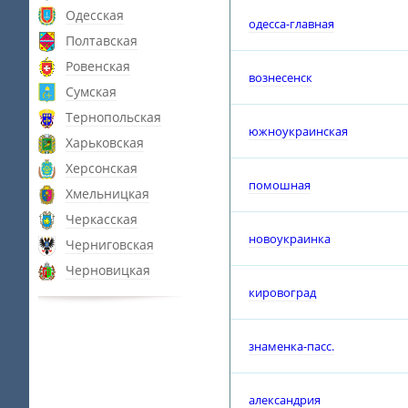
Одесская
одесса-главная
Полтавская
Ровенская
вознесенск
Сумская
Тернопольская
южноукраинская
Харьковская
Херсонская
помошная
Хмельницкая
Черкасская
новоукраинка
Черниговская
Черновицкая
кировоград
знаменка-пасс.
александрия