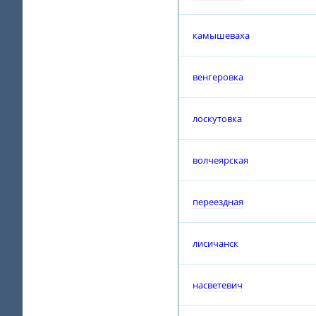
камышеваха
венгеровка
лоскутовка
волчеярская
переездная
лисичанск
насветевич