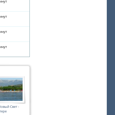
минут
минут
минут
минут
овый Свет -
тере