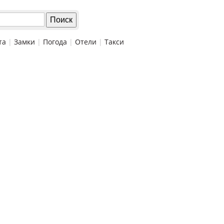
та
|
Замки
|
Погода
|
Отели
|
Такси