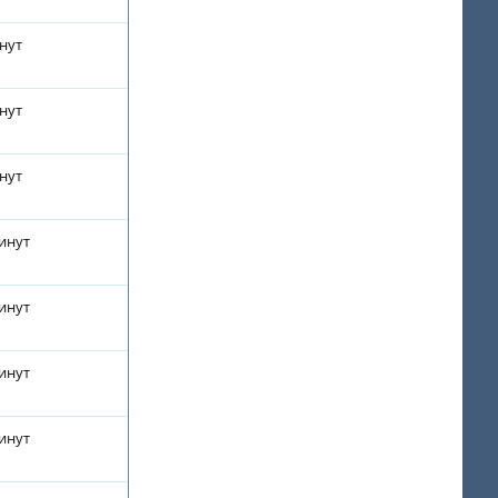
инут
инут
инут
минут
минут
минут
минут