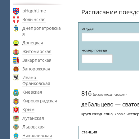
pHqghUme
Расписание поезд
Волынская
Днепропетровска
откуда
я
Донецкая
номер поезда
Житомирская
Закарпатская
Запорожская
Ивано-
Франковская
Киевская
816
(дизель-поезд повышен)
Кировоградская
дебальцево — свато
Крым
кругл ежедневно, кроме четве
Луганская
Львовская
станция
Николаевская