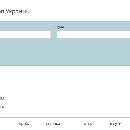
ов Украины
куда
во
рга
приб.
стоянка
отпр.
в пути