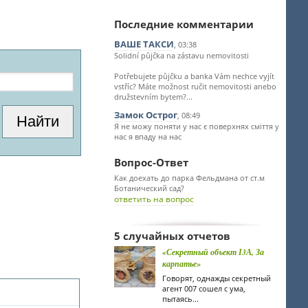
Последние комментарии
ВАШЕ ТАКСИ
, 03:38
Solidní půjčka na zástavu nemovitosti
Potřebujete půjčku a banka Vám nechce vyjít
vstříc? Máte možnost ručit nemovitosti anebo
družstevním bytem?...
Замок Острог
, 08:49
Я не можу поняти у нас є поверхнях сміття у
нас я впаду на нас
Вопрос-Ответ
Как доехать до парка Фельдмана от ст.м
Ботанический сад?
ответить на вопрос
5 случайных отчетов
«Секретный объект І3А, За
карпатье»
Говорят, однажды секретный
агент 007 сошел с ума,
пытаясь...