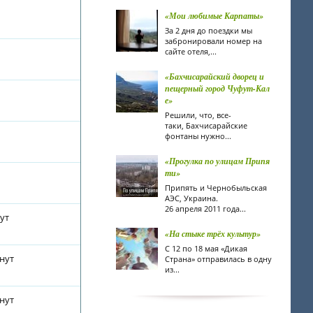
«Мои любимые Карпаты»
За 2 дня до поездки мы
забронировали номер на
сайте отеля,...
«Бахчисарайский дворец и
пещерный город Чуфут-Кал
е»
Решили, что, все-
таки, Бахчисарайские
фонтаны нужно...
«Прогулка по улицам Припя
ти»
Припять и Чернобыльская
АЭС, Украина.
26 апреля 2011 года...
нут
«На стыке трёх культур»
С 12 по 18 мая «Дикая
инут
Страна» отправилась в одну
из...
инут