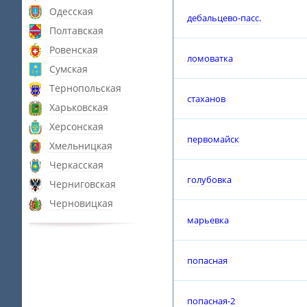
Одесская
дебальцево-пасс.
Полтавская
Ровенская
ломоватка
Сумская
Тернопольская
стаханов
Харьковская
Херсонская
первомайск
Хмельницкая
Черкасская
голубовка
Черниговская
Черновицкая
марьевка
попасная
попасная-2