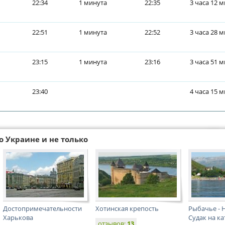
22:34
1 минута
22:35
3 часа 12 
22:51
1 минута
22:52
3 часа 28 
23:15
1 минута
23:16
3 часа 51 
23:40
4 часа 15 
о Украине и не только
Достопримечательности
Хотинская крепость
Рыбачье - Н
Харькова
Судак на ка
отзывов:
13