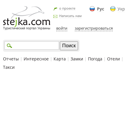
о проекте
Рус
Укр
Написать нам
войти
зарегистрироваться
Отчеты
|
Интересное
|
Карта
|
Замки
|
Погода
|
Отели
|
Такси