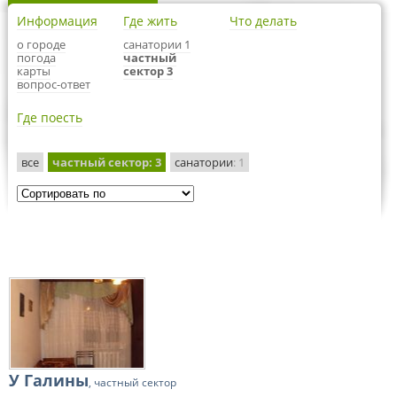
Информация
Где жить
Что делать
о городе
санатории 1
погода
частный
карты
сектор 3
вопрос-ответ
Где поесть
все
частный сектор
: 3
санатории
: 1
У Галины
, частный сектор