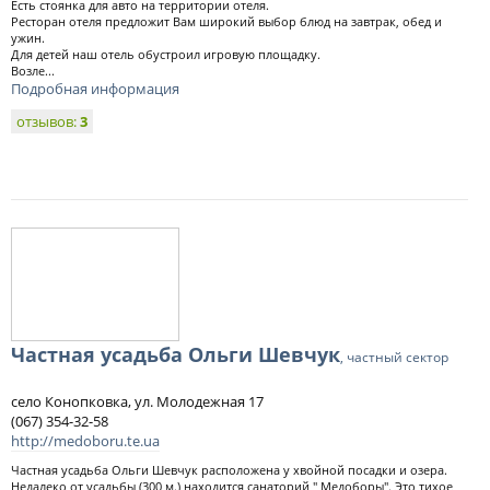
Есть стоянка для авто на территории отеля.
Ресторан отеля предложит Вам широкий выбор блюд на завтрак, обед и
ужин.
Для детей наш отель обустроил игровую площадку.
Возле...
Подробная информация
отзывов:
3
Частная усадьба Ольги Шевчук
, частный сектор
село Конопковка, ул. Молодежная 17
(067) 354-32-58
http://medoboru.te.ua
Частная усадьба Ольги Шевчук расположена у хвойной посадки и озера.
Недалеко от усадьбы (300 м.) находится санаторий " Медоборы". Это тихое,