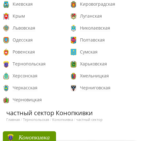
Киевская
Кировоградская
Крым
Луганская
Львовская
Николаевская
Одесская
Полтавская
Ровенская
Сумская
Тернопольская
Харьковская
Херсонская
Хмельницкая
Черкасская
Черниговская
Черновицкая
частный сектор Конопкивки
Главная
/
Тернопольская
/
Конопкивка
/
частный сектор
Конопкивка