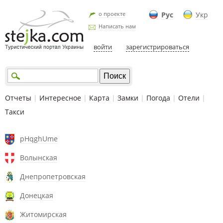
о проекте
Рус
Укр
Написать нам
войти
зарегистрироваться
Отчеты
|
Интересное
|
Карта
|
Замки
|
Погода
|
Отели
|
Такси
pHqghUme
Волынская
Днепропетровская
Донецкая
Житомирская