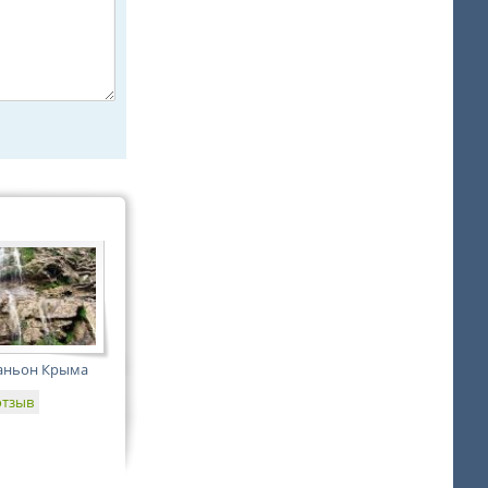
аньон Крыма
отзыв