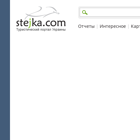
Отчеты
|
Интересное
|
Кар