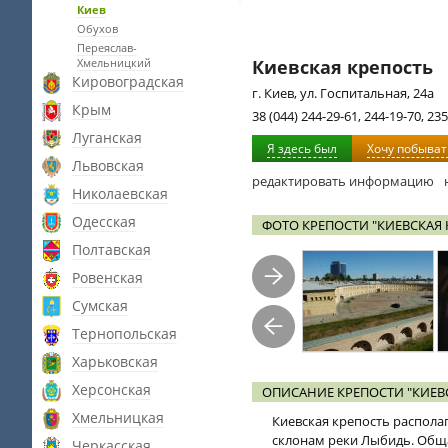
Киев
Обухов
Переяслав-
Хмельницкий
Киевская крепость
Кировоградская
г. Киев, ул. Госпитальная, 24а
Крым
38 (044) 244-29-61, 244-19-70, 23
Луганская
Я здесь был
Хочу побыват
Львовская
редактировать информацию
Николаевская
Одесская
ФОТО КРЕПОСТИ "КИЕВСКАЯ 
Полтавская
Ровенская
Сумская
Тернопольская
Харьковская
Херсонская
ОПИСАНИЕ КРЕПОСТИ "КИЕВ
Хмельницкая
Киевская крепость располаг
склонам реки Лыбидь. Общая
Черкасская