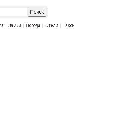
та
|
Замки
|
Погода
|
Отели
|
Такси