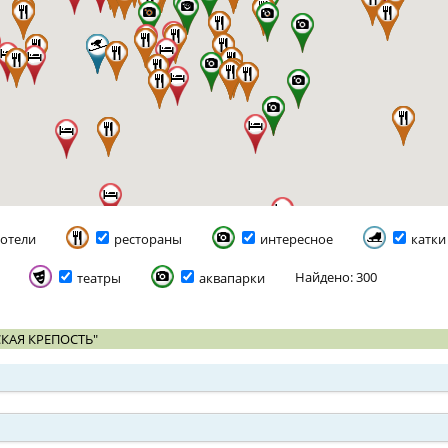
отели
рестораны
интересное
катки
Найдено: 300
театры
аквапарки
КАЯ КРЕПОСТЬ"