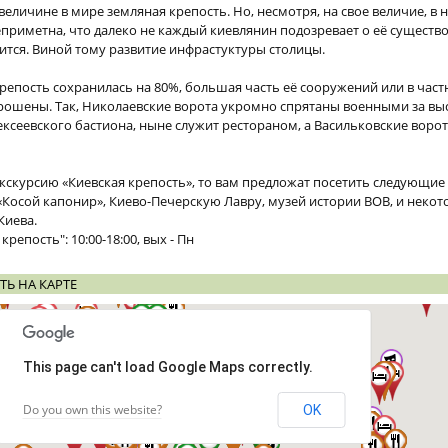
величине в мире земляная крепость. Но, несмотря, на свое величие, в
приметна, что далеко не каждый киевлянин подозревает о её существо
дится. Виной тому развитие инфрастуктуры столицы.
крепость сохранилась на 80%, большая часть её сооружений или в част
брошены. Так, Николаевские ворота укромно спрятаны военными за в
сеевского бастиона, ныне служит рестораном, а Васильковские воро
экскурсию «Киевская крепость», то вам предложат посетить следующие
осой капонир», Киево-Печерскую Лавру, музей истории ВОВ, и некот
Киева.
репость": 10:00-18:00, вых - Пн
ТЬ НА КАРТЕ
This page can't load Google Maps correctly.
Do you own this website?
OK