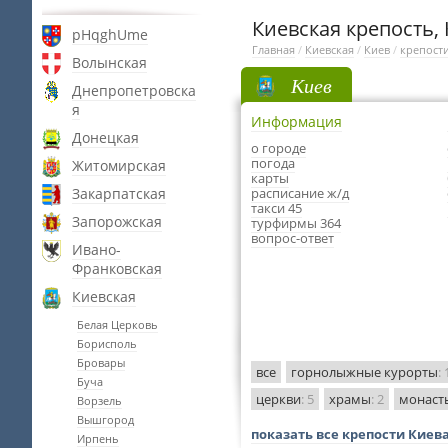
Киевская крепость,
pHqghUme
Главная
/
Киевская
/
Киев
/
крепост
Волынская
Киев
Днепропетровска
я
Информация
Донецкая
о городе
погода
Житомирская
карты
Закарпатская
расписание ж/д
такси 45
Запорожская
турфирмы 364
вопрос-ответ
Ивано-
Франковская
Киевская
Белая Церковь
Борисполь
Бровары
все
горнолыжные курорты
: 
Буча
церкви
: 5
храмы
: 2
монаст
Ворзель
Вышгород
показать все крепости Киев
Ирпень