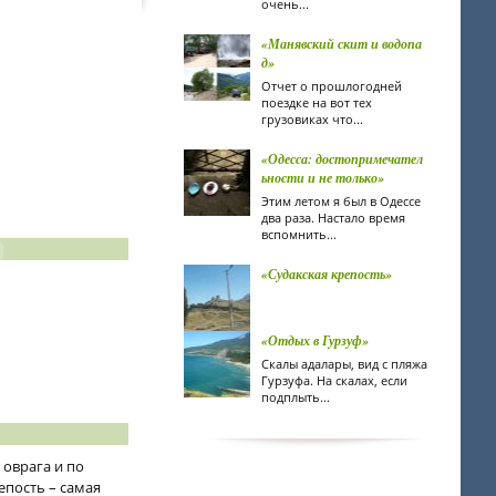
очень...
«Манявский скит и водопа
д»
Отчет о прошлогодней
поездке на вот тех
грузовиках что...
«Одесса: достопримечател
ьности и не только»
Этим летом я был в Одессе
два раза. Настало время
вспомнить...
«Судакская крепость»
«Отдых в Гурзуф»
Скалы адалары, вид с пляжа
Гурзуфа. На скалах, если
подплыть...
 оврага и по
епость – самая