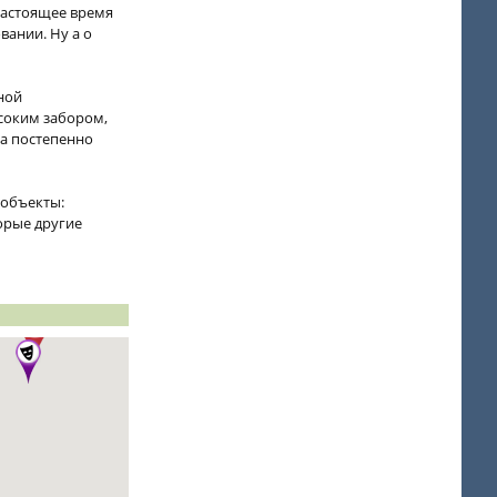
 настоящее время
вании. Ну а о
ной
ысоким забором,
та постепенно
 объекты:
орые другие