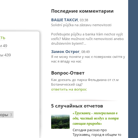
Последние комментарии
ВАШЕ ТАКСИ
, 03:38
Solidní půjčka na zástavu nemovitosti
Potřebujete půjčku a banka Vám nechce vyjít
сть
vstříc? Máte možnost ručit nemovitosti anebo
družstevním bytem?...
и 49
Замок Острог
, 08:49
ы 439
Я не можу поняти у нас є поверхнях сміття у
нас я впаду на нас
Вопрос-Ответ
Как доехать до парка Фельдмана от ст.м
Ботанический сад?
ответить на вопрос
5 случайных отчетов
«Трускавец - минеральная в
боры
: 3
ода, чистый воздух и потря
сающая природа»
Сегодня рассказ про
Трускавец, город в общем то