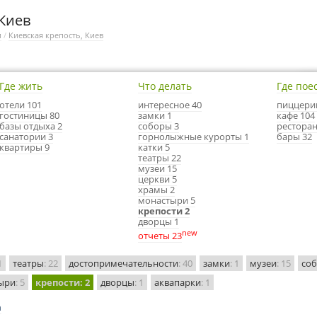
 Киев
и
/
Киевская крепость, Киев
Где жить
Что делать
Где пое
отели 101
интересное 40
пиццери
гостиницы 80
замки 1
кафе 104
базы отдыха 2
соборы 3
ресторан
санатории 3
горнолыжные курорты 1
бары 32
квартиры 9
катки 5
театры 22
музеи 15
церкви 5
храмы 2
монастыри 5
крепости 2
дворцы 1
new
отчеты 23
1
театры
: 22
достопримечательности
: 40
замки
: 1
музеи
: 15
со
ыри
: 5
крепости
: 2
дворцы
: 1
аквапарки
: 1
а