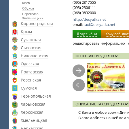
(095) 2817555
Киев
(093) 2306111
Обухов
(068) 9832000
Переяслав-
Хмельницкий
http://desyatka.net
Кировоградская
email:
taxi@desyatka.net
Крым
Я здесь был
Хочу побыват
Луганская
редактировать информацию
Львовская
Николаевская
ФОТО ТАКСИ "ДЕСЯТКА"
Одесская
Полтавская
Ровенская
Сумская
Тернопольская
Харьковская
ОПИСАНИЕ ТАКСИ "ДЕСЯТКА"
Херсонская
С Вами в любое время Дня 
В автомобилях нашей комп
Хмельницкая
Черкасская