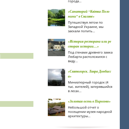
города...
«Санаторий “Квiтка Поло
нини” в Сваляве»
Путешествуя летом по
Западной Украине, мы
заехали попить...
«История ресторана или ре
сторан истории....»
Под стенами древнего замка
Любарта расположился с
виду...
«Святогорск. Лавра Донбасс
а»
Миниатюрный городок (4
тыс. жителей), затерявшийся
в лесах...
«Золотая осень в Пирогово»
Небольшой отчет о
посещении музея народной
архитектуры...