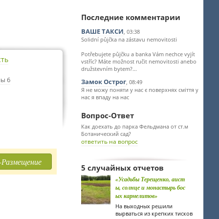
Последние комментарии
ВАШЕ ТАКСИ
, 03:38
Solidní půjčka na zástavu nemovitosti
Potřebujete půjčku a banka Vám nechce vyjít
сть
vstříc? Máte možnost ručit nemovitosti anebo
družstevním bytem?...
ы 6
Замок Острог
, 08:49
Я не можу поняти у нас є поверхнях сміття у
нас я впаду на нас
Вопрос-Ответ
Как доехать до парка Фельдмана от ст.м
Ботанический сад?
ответить на вопрос
-Размещение
5 случайных отчетов
«Усадьбы Терещенко, аист
ы, солнце и монастырь бос
ых кармелитов»
На выходных решили
вырваться из крепких тисков