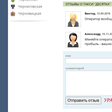
ОТЗЫВЫ О ТАКСИ "ДЕСЯТКА"
Черниговская
Черновицкая
Виктор
,
12.09.2018
Оператор вообще
Александр
,
15.11.2
Меняйте операто
прибыль - ваших
имя
комментарий
УРА