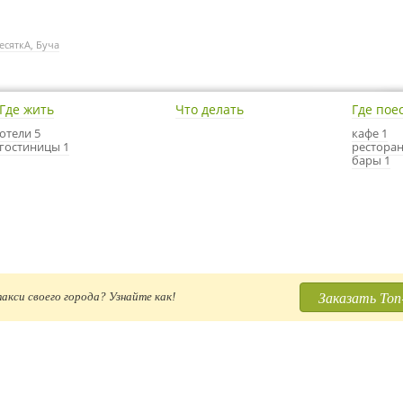
есяткА, Буча
Где жить
Что делать
Где пое
отели 5
кафе 1
гостиницы 1
ресторан
бары 1
Заказать Топ
акси своего города? Узнайте как!