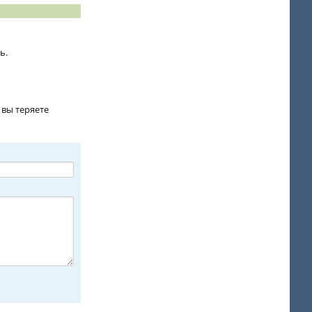
ь.
 вы теряете