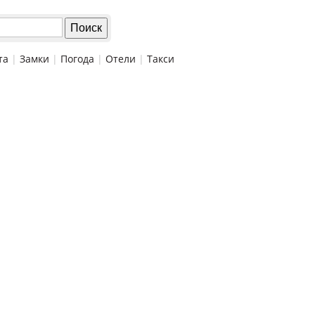
та
|
Замки
|
Погода
|
Отели
|
Такси