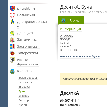
ДесяткА, Буча
pHqghUme
Главная
/
Киевская
/
Буча
/
такси
/
Д
Волынская
Буча
Днепропетровска
я
Информация
Донецкая
о городе
погода
Житомирская
карты
Закарпатская
такси 1
вопрос-ответ
Запорожская
показать все такси Бучи
Ивано-
Франковская
Киевская
Белая Церковь
Хотите быть первым в списке т
Борисполь
Бровары
Буча
ДесяткА
Ворзель
(04597) 41111
Вышгород
(067) 6566663
Ирпень