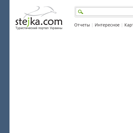
Отчеты
|
Интересное
|
Кар