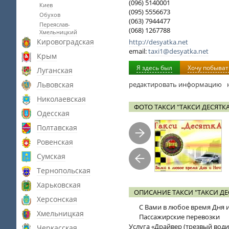
(096) 5140001
Киев
(095) 5556673
Обухов
(063) 7944477
Переяслав-
(068) 1267788
Хмельницкий
Кировоградская
http://desyatka.net
email:
taxi1@desyatka.net
Крым
Я здесь был
Хочу побыват
Луганская
Львовская
редактировать информацию
Николаевская
ФОТО ТАКСИ "ТАКСИ ДЕСЯТКА
Одесская
Полтавская
Ровенская
Сумская
Тернопольская
Харьковская
ОПИСАНИЕ ТАКСИ "ТАКСИ ДЕ
Херсонская
С Вами в любое время Дня 
Хмельницкая
Пассажирские перевозки
Услуга «Драйвер (трезвый води
Черкасская