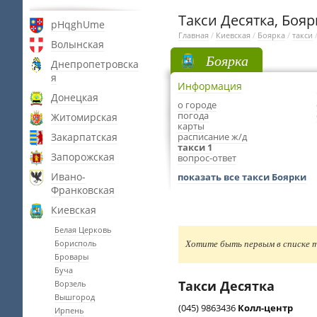
Такси Десятка, Бояр
pHqghUme
Главная
/
Киевская
/
Боярка
/
такси
Волынская
Боярка
Днепропетровска
я
Информация
Донецкая
о городе
погода
Житомирская
карты
Закарпатская
расписание ж/д
такси 1
Запорожская
вопрос-ответ
Ивано-
показать все такси Боярки
Франковская
Киевская
Белая Церковь
Борисполь
Хотите быть первым в списке т
Бровары
Буча
Такси Десятка
Ворзель
Вышгород
(045) 9863436
Колл-центр
Ирпень