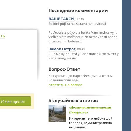
Последние комментарии
ВАШЕ ТАКСИ
, 03:38
Solidní půjčka na zástavu nemovitosti
Potřebujete půjčku a banka Vám nechce vyjít
сть
vstříc? Máte možnost ručit nemovitosti anebo
družstevním bytem?...
Замок Острог
, 08:49
Я не можу поняти у нас є поверхнях сміття у
нас я впаду на нас
Вопрос-Ответ
Как доехать до парка Фельдмана от ст.м
Ботанический сад?
ответить на вопрос
5 случайных отчетов
-Размещение
«Достопримечательности
Инкермана»
Инкерман - это небольшой
городок, административно
входящий...