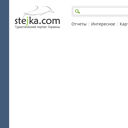
Отчеты
|
Интересное
|
Кар