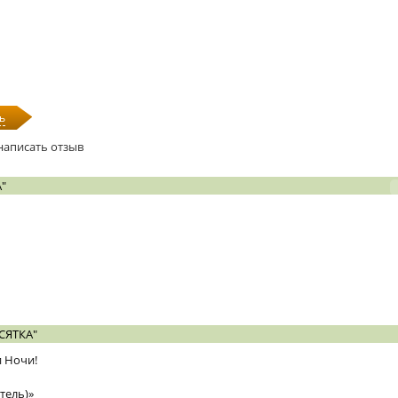
ь
написать отзыв
"
СЯТКА"
и Ночи!
тель)»