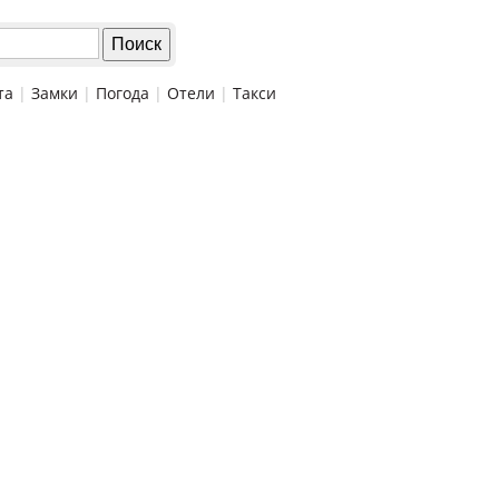
та
|
Замки
|
Погода
|
Отели
|
Такси