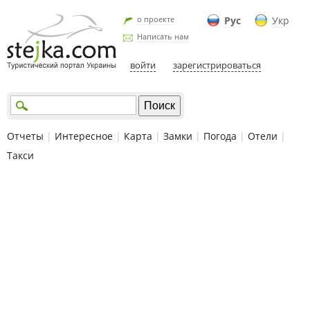
о проекте
Рус
Укр
Написать нам
войти
зарегистрироваться
Отчеты
|
Интересное
|
Карта
|
Замки
|
Погода
|
Отели
|
Такси