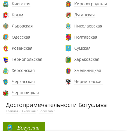
Киевская
Кировоградская
Крым
Луганская
Львовская
Николаевская
Одесская
Полтавская
Ровенская
Сумская
Тернопольская
Харьковская
Херсонская
Хмельницкая
Черкасская
Черниговская
Черновицкая
Достопримечательности Богуслава
Главная
/
Киевская
/
Богуслав
/
Богуслав