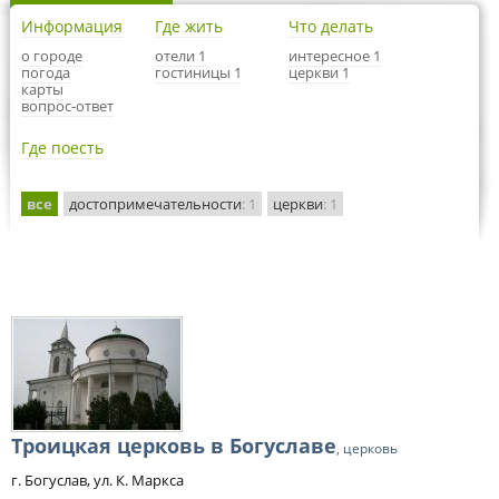
Информация
Где жить
Что делать
о городе
отели 1
интересное 1
погода
гостиницы 1
церкви 1
карты
вопрос-ответ
Где поесть
все
достопримечательности
: 1
церкви
: 1
Троицкая церковь в Богуславе
, церковь
г. Богуслав, ул. К. Маркса