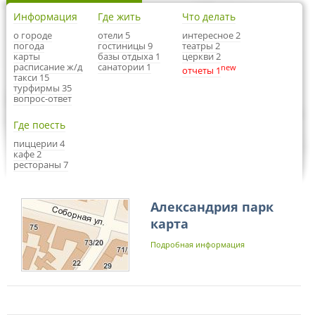
Информация
Где жить
Что делать
о городе
отели 5
интересное 2
погода
гостиницы 9
театры 2
карты
базы отдыха 1
церкви 2
расписание ж/д
санатории 1
new
отчеты 1
такси 15
турфирмы 35
вопрос-ответ
Где поесть
пиццерии 4
кафе 2
рестораны 7
Александрия парк
карта
Подробная информация