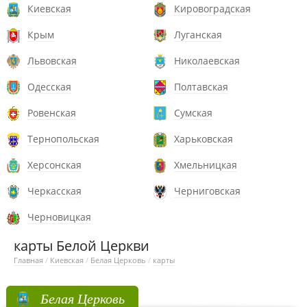
Киевская
Кировоградская
Крым
Луганская
Львовская
Николаевская
Одесская
Полтавская
Ровенская
Сумская
Тернопольская
Харьковская
Херсонская
Хмельницкая
Черкасская
Черниговская
Черновицкая
карты Белой Церкви
Главная
/
Киевская
/
Белая Церковь
/
карты
Белая Церковь