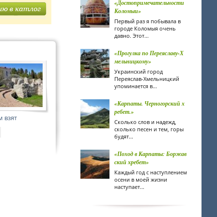
«Достопримечательности
Коломыи»
Первый раз я побывала в
городе Коломыя очень
давно. Этот...
«Прогулка по Переяславу-Х
мельницкому»
Украинский город
Переяслав-Хмельницкий
упоминается в...
«Карпаты. Черногорский х
ребет.»
 взят
Сколько слов и надежд,
сколько песен и тем, горы
будят...
«Поход в Карпаты: Боржав
ский хребет»
Каждый год с наступлением
осени в моей жизни
наступает...