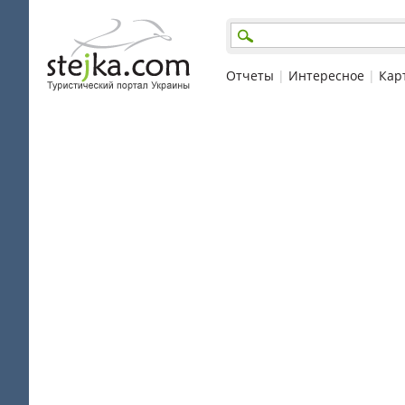
Отчеты
|
Интересное
|
Кар