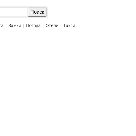
та
|
Замки
|
Погода
|
Отели
|
Такси