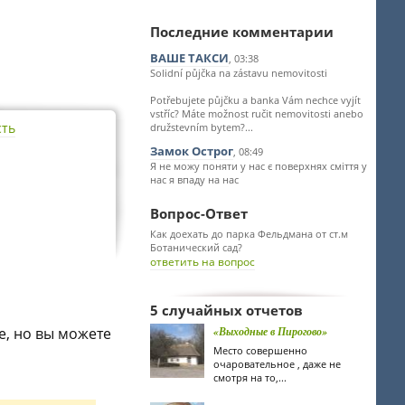
Последние комментарии
ВАШЕ ТАКСИ
, 03:38
Solidní půjčka na zástavu nemovitosti
Potřebujete půjčku a banka Vám nechce vyjít
vstříc? Máte možnost ručit nemovitosti anebo
сть
družstevním bytem?...
Замок Острог
, 08:49
Я не можу поняти у нас є поверхнях сміття у
нас я впаду на нас
Вопрос-Ответ
Как доехать до парка Фельдмана от ст.м
Ботанический сад?
ответить на вопрос
5 случайных отчетов
е, но вы можете
«Выходные в Пирогово»
Место совершенно
очаровательное , даже не
смотря на то,...