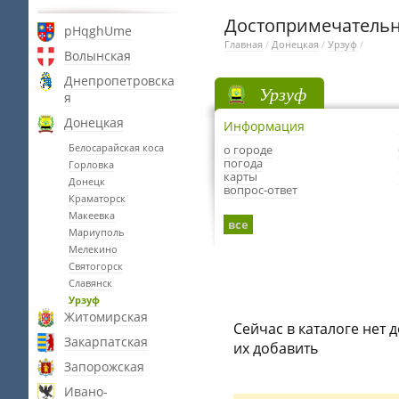
Достопримечательн
pHqghUme
Главная
/
Донецкая
/
Урзуф
/
Волынская
Днепропетровска
Урзуф
я
Донецкая
Информация
Белосарайская коса
о городе
погода
Горловка
карты
Донецк
вопрос-ответ
Краматорск
Макеевка
все
Мариуполь
Мелекино
Святогорск
Славянск
Урзуф
Житомирская
Сейчас в каталоге нет 
Закарпатская
их добавить
Запорожская
Ивано-