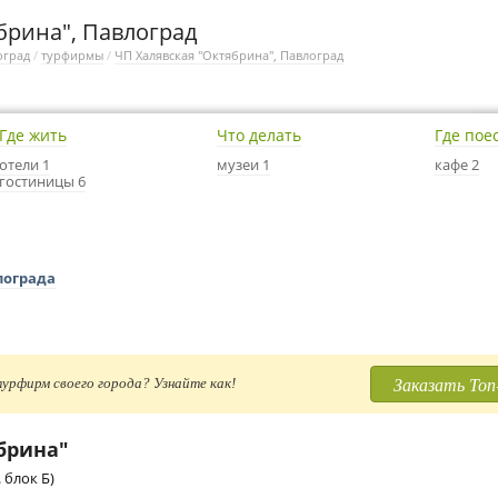
брина", Павлоград
оград
/
турфирмы
/
ЧП Халявская "Октябрина", Павлоград
Где жить
Что делать
Где пое
отели 1
музеи 1
кафе 2
гостиницы 6
лограда
Заказать Топ
урфирм своего города? Узнайте как!
брина"
 блок Б)