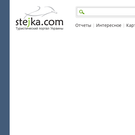
Отчеты
|
Интересное
|
Кар