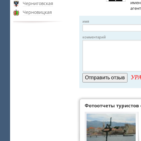
имен
Черниговская
аген
Черновицкая
имя
комментарий
УРА
Фотоотчеты туристов 