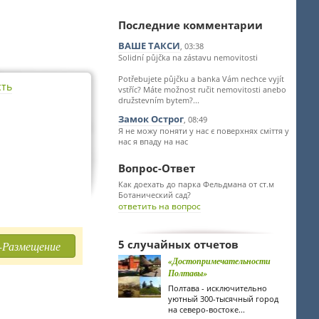
Последние комментарии
ВАШЕ ТАКСИ
, 03:38
Solidní půjčka na zástavu nemovitosti
Potřebujete půjčku a banka Vám nechce vyjít
сть
vstříc? Máte možnost ručit nemovitosti anebo
družstevním bytem?...
Замок Острог
, 08:49
Я не можу поняти у нас є поверхнях сміття у
нас я впаду на нас
Вопрос-Ответ
Как доехать до парка Фельдмана от ст.м
Ботанический сад?
ответить на вопрос
5 случайных отчетов
-Размещение
«Достопримечательности
Полтавы»
Полтава - исключительно
уютный 300-тысячный город
на северо-востоке...