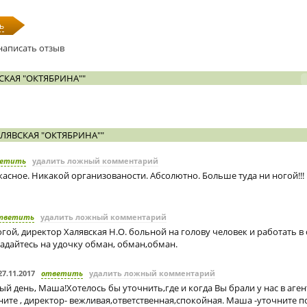
ь
написать отзыв
СКАЯ "ОКТЯБРИНА""
ЛЯВСКАЯ "ОКТЯБРИНА""
етить
удалить ложный комментарий
жасное. Никакой организованости. Абсолютно. Больше туда ни ногой!!!
тветить
удалить ложный комментарий
гой, директор Халявская Н.О. больной на голову человек и работать в
падайтесь на удочку обман, обман,обман.
27.11.2017
ответить
удалить ложный комментарий
й день, Маша!Хотелось бы уточнить,где и когда Вы брали у нас в агент
ите , директор- вежливая,ответственная,спокойная. Маша -уточните по