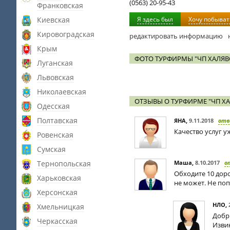
(0563) 20-95-43
Франковская
Киевская
Я здесь был
Хочу побыват
Кировоградская
редактировать информацию
Крым
ФОТО ТУРФИРМЫ "ЧП ХАЛЯВ
Луганская
Львовская
Николаевская
ОТЗЫВЫ О ТУРФИРМЕ "ЧП ХА
Одесская
Полтавская
ЯНА
,
9.11.2018
отв
Качество услуг у
Ровенская
Сумская
Тернопольская
Маша
,
8.10.2017
о
Обходите 10 доро
Харьковская
не может. Не по
Херсонская
НЛО
,
Хмельницкая
Добры
Черкасская
Извин