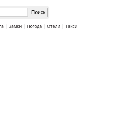
та
|
Замки
|
Погода
|
Отели
|
Такси