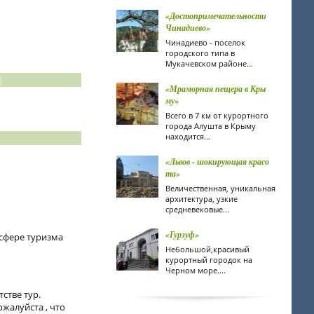
«Достопримечательности
Чинадиево»
Чинадиево - поселок
городского типа в
Мукачевском районе...
«Мраморная пещера в Кры
му»
Всего в 7 км от курортного
города Алушта в Крыму
находится...
«Львов - шокирующая красо
та»
Величественная, уникальная
архитектура, узкие
средневековые...
«Гурзуф»
 сфере туризма
Небольшой,красивый
курортный городок на
Черном море....
стве тур.
жалуйста , что