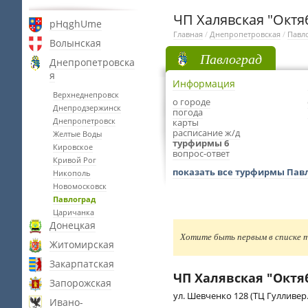
ЧП Халявская "Октя
pHqghUme
Главная
/
Днепропетровская
/
Павл
Волынская
Павлоград
Днепропетровска
я
Информация
Верхнеднепровск
о городе
Днепродзержинск
погода
Днепропетровск
карты
расписание ж/д
Желтые Воды
турфирмы 6
Кировское
вопрос-ответ
Кривой Рог
показать все турфирмы Пав
Никополь
Новомосковск
Павлоград
Царичанка
Донецкая
Хотите быть первым в списке т
Житомирская
Закарпатская
ЧП Халявская "Октя
Запорожская
ул. Шевченко 128 (ТЦ Гулливер.
Ивано-