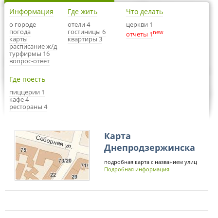
Информация
Где жить
Что делать
о городе
отели 4
церкви 1
погода
гостиницы 6
new
отчеты 1
карты
квартиры 3
расписание ж/д
турфирмы 16
вопрос-ответ
Где поесть
пиццерии 1
кафе 4
рестораны 4
Карта
Днепродзержинска
подробная карта с названием улиц
Подробная информация