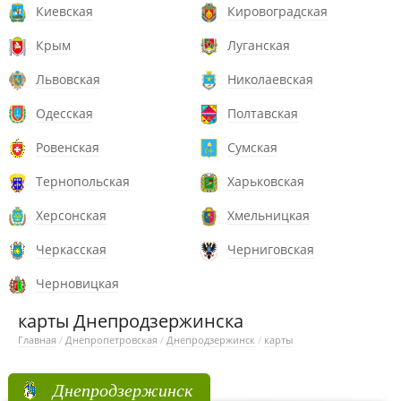
Киевская
Кировоградская
Крым
Луганская
Львовская
Николаевская
Одесская
Полтавская
Ровенская
Сумская
Тернопольская
Харьковская
Херсонская
Хмельницкая
Черкасская
Черниговская
Черновицкая
карты Днепродзержинска
Главная
/
Днепропетровская
/
Днепродзержинск
/
карты
Днепродзержинск