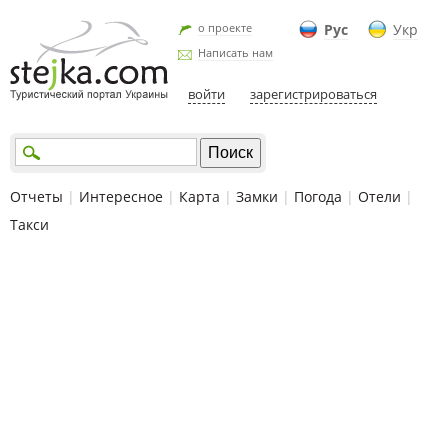
о проекте
Рус
Укр
Написать нам
войти
зарегистрироваться
Отчеты
|
Интересное
|
Карта
|
Замки
|
Погода
|
Отели
|
Такси