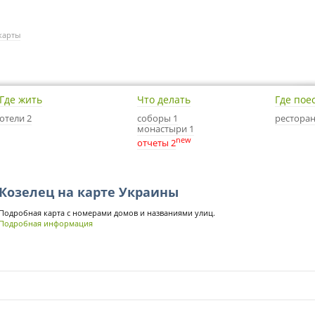
карты
Где жить
Что делать
Где пое
отели 2
соборы 1
ресторан
монастыри 1
new
отчеты 2
Козелец на карте Украины
Подробная карта с номерами домов и названиями улиц.
Подробная информация