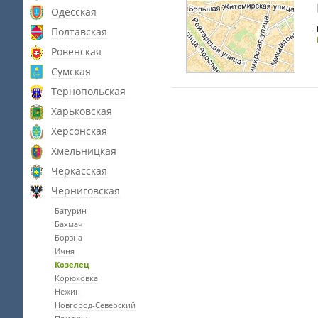
Одесская
Полтавская
Ровенская
Сумская
Тернопольская
Харьковская
Херсонская
Хмельницкая
Черкасская
Черниговская
Батурин
Бахмач
Борзна
Ичня
Козелец
Корюковка
Нежин
Новгород-Северский