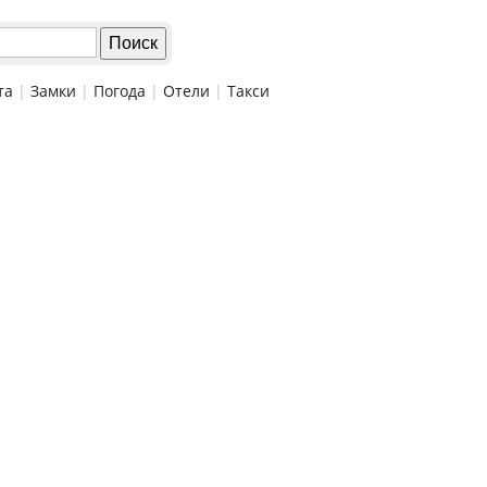
та
|
Замки
|
Погода
|
Отели
|
Такси