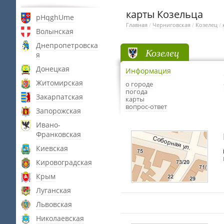
карты Козельца
pHqghUme
Главная
/
Черниговская
/
Козелец
/
Волынская
Днепропетровска
Козелец
я
Донецкая
Информация
Житомирская
о городе
погода
Закарпатская
карты
вопрос-ответ
Запорожская
Ивано-
Франковская
Киевская
Кировоградская
Крым
Луганская
Львовская
Николаевская