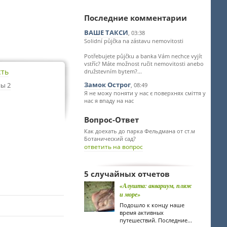
Последние комментарии
ВАШЕ ТАКСИ
, 03:38
Solidní půjčka na zástavu nemovitosti
Potřebujete půjčku a banka Vám nechce vyjít
vstříc? Máte možnost ručit nemovitosti anebo
сть
družstevním bytem?...
Замок Острог
ы 2
, 08:49
Я не можу поняти у нас є поверхнях сміття у
нас я впаду на нас
Вопрос-Ответ
Как доехать до парка Фельдмана от ст.м
Ботанический сад?
ответить на вопрос
5 случайных отчетов
«Алушта: аквариум, пляж
и море»
Подошло к концу наше
время активных
путешествий. Последние...