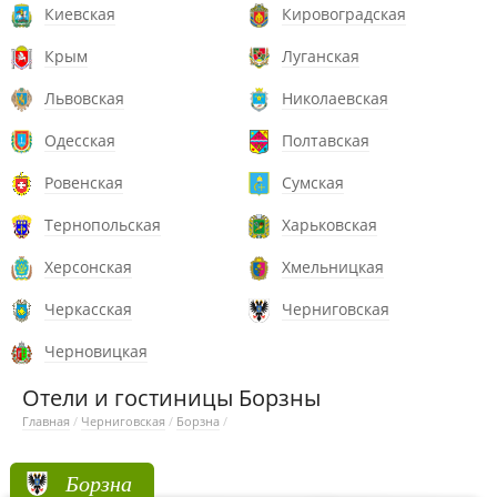
Киевская
Кировоградская
Крым
Луганская
Львовская
Николаевская
Одесская
Полтавская
Ровенская
Сумская
Тернопольская
Харьковская
Херсонская
Хмельницкая
Черкасская
Черниговская
Черновицкая
Отели и гостиницы Борзны
Главная
/
Черниговская
/
Борзна
/
Борзна