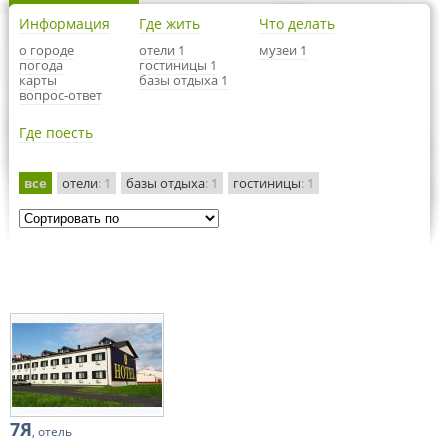
Информация
Где жить
Что делать
о городе
отели 1
музеи 1
погода
гостиницы 1
карты
базы отдыха 1
вопрос-ответ
Где поесть
все
отели
: 1
базы отдыха
: 1
гостиницы
: 1
7Я
, отель