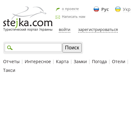
о проекте
Рус
Укр
Написать нам
войти
зарегистрироваться
Отчеты
|
Интересное
|
Карта
|
Замки
|
Погода
|
Отели
|
Такси