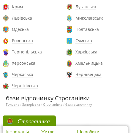
Крим
Луганська
Львівська
Миколаївська
Одеська
Полтавська
Ровенська
Сумська
Тернопільська
Харківська
Херсонська
Хмельницька
Черкаська
Чернівецька
Чернігівська
бази відпочинку Строганівки
Головна
/
Запорізька
/
Строганівка
/
бази відпочинку
Строганівка
Інформація
Житло
Що робити