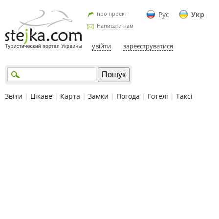
про проект
Рус
Укр
Написати нам
увійти
зареєструватися
Звіти
|
Цікаве
|
Карта
|
Замки
|
Погода
|
Готелі
|
Таксі