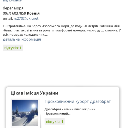
відпочинку
берег моря
(067) 6037859
Ксенія
email:
rs270@ukr.net
С. Строганівка. На березі Азовського моря, до води 50 метрів. Затишна міні
-база, пластикові вікна та ролети, комфортні номери, кухня, душ, стоянка. У
всіх номерах холодильник,...
Детальна інформація
відгуків:
1
Цікаві місця України
Гірськолижний курорт Драгобрат
Драгобрат - самий високогірний
гірськолижний...
відгуків:
1