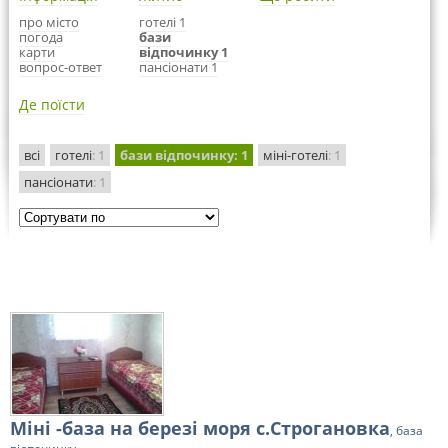
про місто
готелі 1
погода
бази
карти
відпочинку 1
вопрос-ответ
пансіонати 1
Де поїсти
всі
готелі
: 1
бази відпочинку
: 1
міні-готелі
: 1
пансіонати
: 1
Міні -база на березі моря с.Строгановка
, база