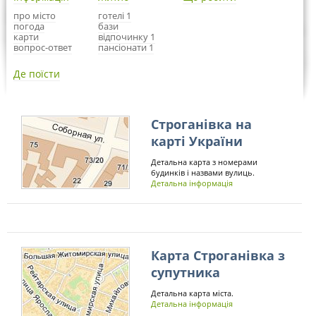
про місто
готелі 1
погода
бази
карти
відпочинку 1
вопрос-ответ
пансіонати 1
Де поїсти
Строганівка на
карті України
Детальна карта з номерами
будинків і назвами вулиць.
Детальна інформація
Карта Строганівка з
супутника
Детальна карта міста.
Детальна інформація