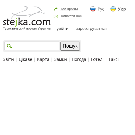
про проект
Рус
Укр
Написати нам
увійти
зареєструватися
Звіти
|
Цікаве
|
Карта
|
Замки
|
Погода
|
Готелі
|
Таксі