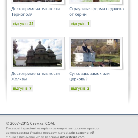
Достопримечательности
Страусиная ферма недалеко
Тернополя
от Керчи
відгуків:
21
відгуків:
1
Достопримечательности
Сутковцы: замок или
Жолквы
церковь?
відгуків:
7
відгуків:
2
© 2007–2015 Стежка. COM.
Письмові і графічні матеріали захищені авторським правом
законодавства України, передрук матеріалів дозволений
тільки з письмової угоди власника
info@stejka.com