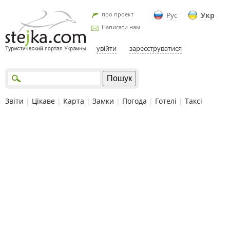
про проект
Рус
Укр
Написати нам
увійти
зареєструватися
Звіти
|
Цікаве
|
Карта
|
Замки
|
Погода
|
Готелі
|
Таксі