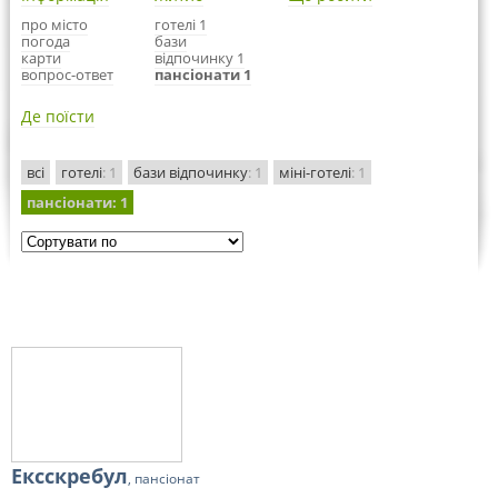
про місто
готелі 1
погода
бази
карти
відпочинку 1
вопрос-ответ
пансіонати 1
Де поїсти
всі
готелі
: 1
бази відпочинку
: 1
міні-готелі
: 1
пансіонати
: 1
Ексскребул
, пансіонат