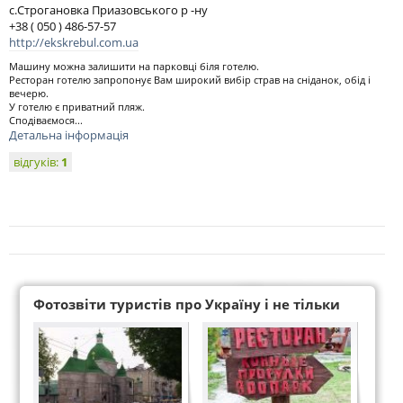
c.Строгановка Приазовського р -ну
+38 ( 050 ) 486-57-57
http://ekskrebul.com.ua
Машину можна залишити на парковці біля готелю.
Ресторан готелю запропонує Вам широкий вибір страв на сніданок, обід і
вечерю.
У готелю є приватний пляж.
Сподіваємося...
Детальна інформація
відгуків:
1
Фотозвіти туристів про Україну і не тільки