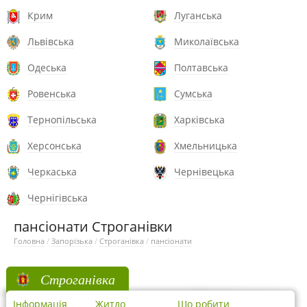
Крим
Луганська
Львівська
Миколаївська
Одеська
Полтавська
Ровенська
Сумська
Тернопільська
Харківська
Херсонська
Хмельницька
Черкаська
Чернівецька
Чернігівська
пансіонати Строганівки
Головна
/
Запорізька
/
Строганівка
/
пансіонати
Строганівка
Інформація
Житло
Що робити