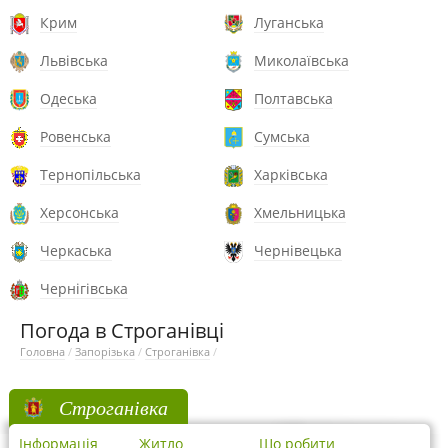
Крим
Луганська
Львівська
Миколаївська
Одеська
Полтавська
Ровенська
Сумська
Тернопільська
Харківська
Херсонська
Хмельницька
Черкаська
Чернівецька
Чернігівська
Погода в Строганівці
Головна
/
Запорізька
/
Строганівка
/
Строганівка
Інформація
Житло
Що робити