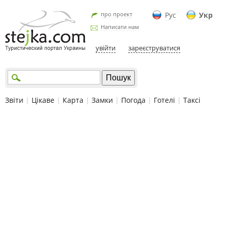
про проект
Рус
Укр
Написати нам
увійти
зареєструватися
Звіти
|
Цікаве
|
Карта
|
Замки
|
Погода
|
Готелі
|
Таксі