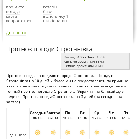
про місто
готелі 1
погода
бази
карти
відпочинку 1
вопрос-ответ
пансіонати 1
Де поїсти
Прогноз погоди Строганівка
Восход 04:25 / Закат 18:58
Светлое время: 13ч 33мин
Темное время: 08ч 26мин
Прогноз погоды на неделю в городе Строганівка. Погоду в
Строганівка на 10 дней и более мы не предоставляем по причине
высокой неточности долгосрочного проноза. У нас всегда самый
точный прогноз погоды в Строганівка (Украина) на ближайшую
неделю. Прогноз погоды Строганівка на 5 дней (на сегодня, на
завтра).
Сегодня
Завтра
Пн
Вт
Ср
Чт
Пт
08.08
09.08
10.08
11.08
12.08
13.08
14.08
День, небо