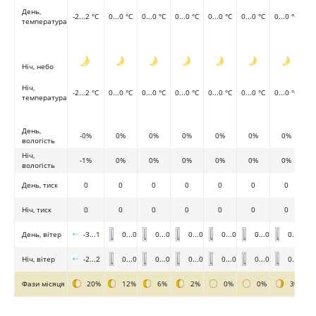
День,
-2...2 °C
0...0 °C
0...0 °C
0...0 °C
0...0 °C
0...0 °C
0...0 °C
температура
Ніч, небо
Ніч,
-2...2 °C
0...0 °C
0...0 °C
0...0 °C
0...0 °C
0...0 °C
0...0 °C
температура
День,
-0%
0%
0%
0%
0%
0%
0%
вологість
Ніч,
-1%
0%
0%
0%
0%
0%
0%
вологість
День, тиск
0
0
0
0
0
0
0
Ніч, тиск
0
0
0
0
0
0
0
День, вітер
-3...1
0...0
0...0
0...0
0...0
0...0
0...0
Ніч, вітер
-2...2
0...0
0...0
0...0
0...0
0...0
0...0
Фази місяця
20%
12%
6%
2%
0%
0%
3%