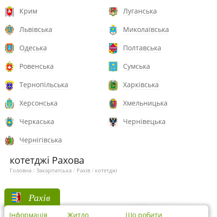
Крим
Луганська
Львівська
Миколаївська
Одеська
Полтавська
Ровенська
Сумська
Тернопільська
Харківська
Херсонська
Хмельницька
Черкаська
Чернівецька
Чернігівська
котетджі Рахова
Головна
/
Закарпатська
/
Рахів
/
котетджі
Рахів
Інформація
Житло
Що робити