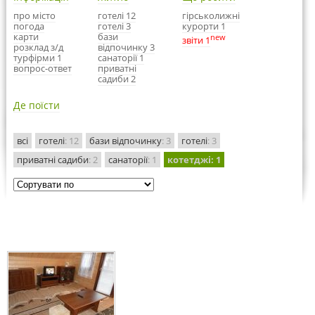
про місто
готелі 12
гірськолижні
погода
готелі 3
курорти 1
карти
бази
new
звіти 1
розклад з/д
відпочинку 3
турфірми 1
санаторії 1
вопрос-ответ
приватні
садиби 2
Де поїсти
всі
готелі
: 12
бази відпочинку
: 3
готелі
: 3
приватні садиби
: 2
санаторії
: 1
котетджі
: 1