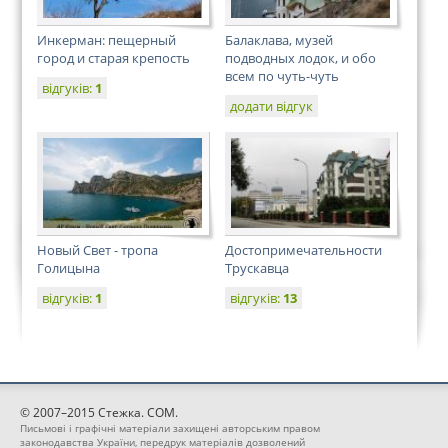
Инкерман: пещерный
Балаклава, музей
город и старая крепость
подводных лодок, и обо
всем по чуть-чуть
відгуків:
1
додати відгук
Новый Свет - тропа
Достопримечательности
Голицына
Трускавца
відгуків:
1
відгуків:
13
© 2007–2015 Стежка. COM.
Письмові і графічні матеріали захищені авторським правом
законодавства України, передрук матеріалів дозволений