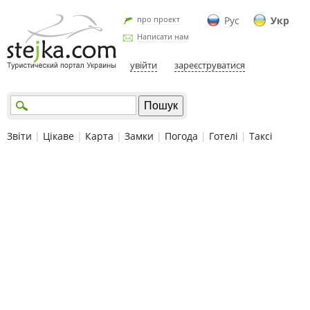
про проект
Рус
Укр
Написати нам
увійти
зареєструватися
Звіти
|
Цікаве
|
Карта
|
Замки
|
Погода
|
Готелі
|
Таксі