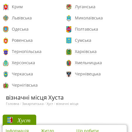
Крим
Луганська
Львівська
Миколаївська
Одеська
Полтавська
Ровенська
Сумська
Тернопільська
Харківська
Херсонська
Хмельницька
Черкаська
Чернівецька
Чернігівська
візначні місця Хуста
Головна
/
Закарпатська
/
Хуст
/
візначні місця
Хуст
Інформація
Житло
Що робити