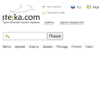
про проект
Рус
Укр
Написати нам
увійти
зареєструватися
Звіти
|
Цікаве
|
Карта
|
Замки
|
Погода
|
Готелі
|
Таксі