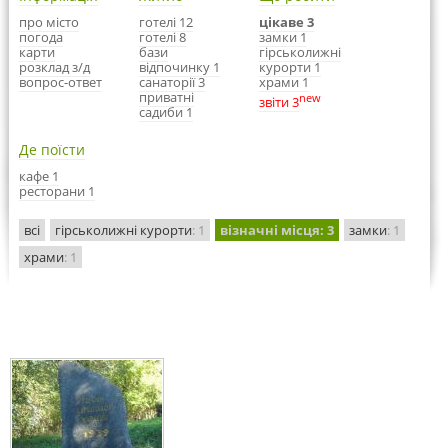
про місто
готелі 12
цікаве 3
погода
готелі 8
замки 1
карти
бази
гірськолижні
розклад з/д
відпочинку 1
курорти 1
вопрос-ответ
санаторії 3
храми 1
приватні
new
звіти 3
садиби 1
Де поїсти
кафе 1
ресторани 1
всі
гірськолижні курорти
: 1
візначні місця
: 3
замки
: 1
храми
: 1