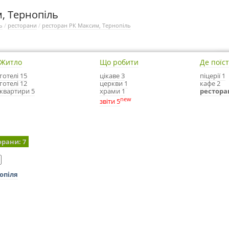
, Тернопіль
ь
/
ресторани
/
ресторан РК Максим, Тернопіль
Житло
Що робити
Де поїс
готелі 15
цікаве 3
піцерії 1
готелі 12
церкви 1
кафе 2
квартири 5
храми 1
рестора
new
звіти 5
орани
: 7
опіля