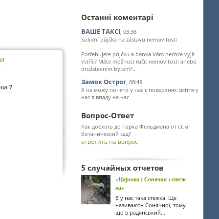
Останні коментарі
ВАШЕ ТАКСІ
, 03:38
Solidní půjčka na zástavu nemovitosti
Potřebujete půjčku a banka Vám nechce vyjít
ти
vstříc? Máte možnost ručit nemovitosti anebo
družstevním bytem?...
Замок Острог
, 08:49
ни 7
Я не можу поняти у нас є поверхнях сміття у
нас я впаду на нас
Вопрос-Ответ
Как доехать до парка Фельдмана от ст.м
Ботанический сад?
ответить на вопрос
5 случайных отчетов
«Царська ( Сонячна ) стеж
ка»
Є у нас така стежка. Ще
називають Сонячної, тому
що в радянський...