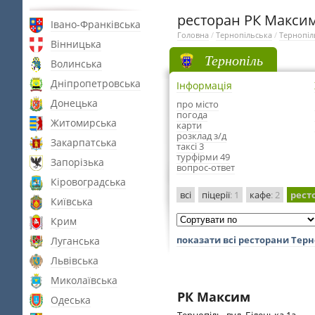
ресторан РК Максим
Івано-Франківська
Головна
/
Тернопільська
/
Тернопіл
Вінницька
Тернопіль
Волинська
Дніпропетровська
Інформація
Донецька
про місто
погода
Житомирська
карти
розклад з/д
Закарпатська
таксі 3
турфірми 49
Запорізька
вопрос-ответ
Кіровоградська
всі
піцерії
: 1
кафе
: 2
рест
Київська
Крим
показати всі ресторани Терн
Луганська
Львівська
Миколаївська
РК Максим
Одеська