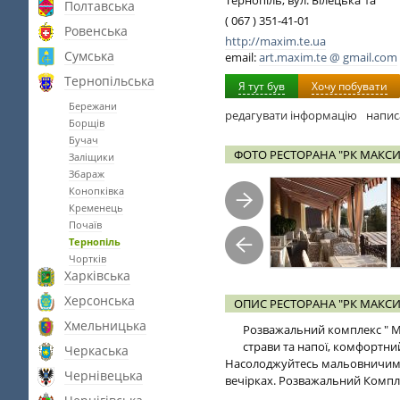
Тернопіль, вул. Білецька 1а
Полтавська
( 067 ) 351-41-01
Ровенська
http://maxim.te.ua
Сумська
email:
art.maxim.te @ gmail.com
Тернопільська
Я тут був
Хочу побувати
Бережани
редагувати інформацію
напис
Борщів
Бучач
ФОТО РЕСТОРАНА "РК МАКС
Заліщики
Збараж
Конопківка
Кременець
Почаїв
Тернопіль
Чортків
Харківська
Херсонська
ОПИС РЕСТОРАНА "РК МАКС
Хмельницька
Розважальний комплекс " М
страви та напої, комфортни
Черкаська
Насолоджуйтесь мальовничим в
Чернівецька
вечірках. Розважальний Компле