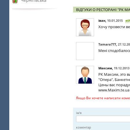
Чернігівська
ВІДГУКИ О РЕСТОРАНІ "РК М
іван
,
10.01.2015
ві
Хочу провести ве
Tamara777
,
27.12.2
Мені сподобалось
Максим
,
19.12.2013
РК Максим, это в
"Опера", Банкетн
Цены вас пораду
www.Maxim.te.ua
Якщо Ви хочете написати комен
ім'я
коментар