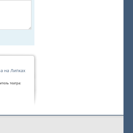
ча на Липках
тель театра: