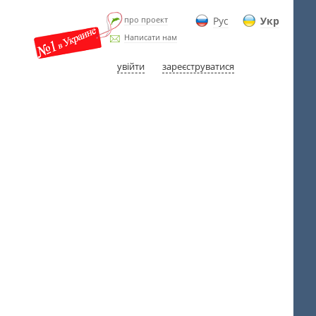
про проект
Рус
Укр
Написати нам
увійти
зареєструватися