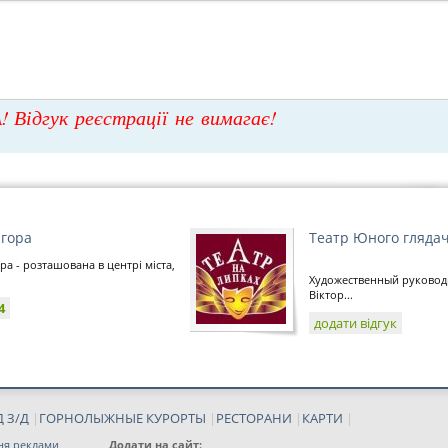
! Відгук реєстрації не вимагає!
 гора
Театр Юного гляда
ра - розташована в центрі міста,
Художественный руководи
Віктор...
4
додати відгук
 З/Д
|
ГОРНОЛЫЖНЫЕ КУРОРТЫ
|
РЕСТОРАНИ
|
КАРТИ
|
ня реклами
Додати на сайт: