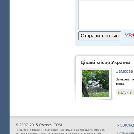
УРА
Цікаві місця України
Замкова
Замкова го
вона...
відгуків:
© 2007–2015 Стежка. COM.
РОЗКЛАД
Письмові і графічні матеріали захищені авторським правом
Розміщен
законодавства України, передрук матеріалів дозволений