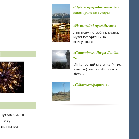
«Чудеса природы-самые бол
ьшие приливы в мире»
«Незвичайні музеї Львова»
Львів сам по собі як музей, і
музеї тут органічно
вписуються...
«Святогірськ. Лавра Донбас
у»
Мініатюрний містечко (4 тис.
жителів), яке загубилося в
лісах...
«Судакська фортеця»
онуємо смачні
нчику.
запальних