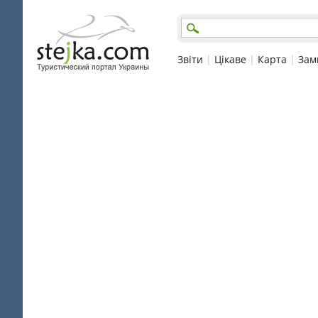
Звіти
|
Цікаве
|
Карта
|
Зам