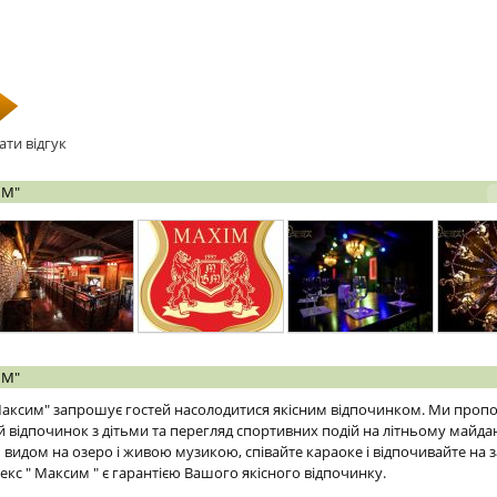
ати відгук
ИМ"
ИМ"
аксим" запрошує гостей насолодитися якісним відпочинком. Ми проп
й відпочинок з дітьми та перегляд спортивних подій на літньому майда
идом на озеро і живою музикою, співайте караоке і відпочивайте на 
кс " Mаксим " є гарантією Вашого якісного відпочинку.