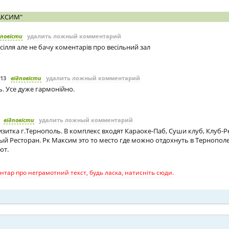
АКСИМ"
дповісти
удалить ложный комментарий
сілля але не бачу коментарів про весільний зал
013
відповісти
удалить ложный комментарий
. Усе дуже гармонійно.
відповісти
удалить ложный комментарий
изитка г.Тернополь. В комплекс входят Караоке-Паб, Суши клуб, Клуб-
ый Ресторан. Рк Максим это то место где можно отдохнуть в Тернополе
ют.
тар про неграмотний текст, будь ласка, натисніть сюди.