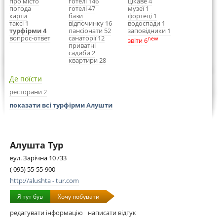
про місто
готелі 146
цікаве 4
погода
готелі 47
музеї 1
карти
бази
фортеці 1
таксі 1
відпочинку 16
водоспади 1
турфірми 4
пансіонати 52
заповідники 1
вопрос-ответ
санаторії 12
new
звіти 6
приватні
садиби 2
квартири 28
Де поїсти
ресторани 2
показати всі турфірми Алушти
Алушта Тур
вул. Зарічна 10 /33
( 095) 55-55-900
http://alushta - tur.com
Я тут був
Хочу побувати
редагувати інформацію
написати відгук