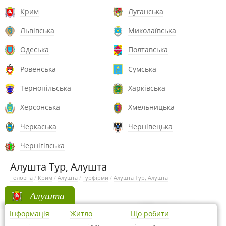
Крим
Луганська
Львівська
Миколаївська
Одеська
Полтавська
Ровенська
Сумська
Тернопільська
Харківська
Херсонська
Хмельницька
Черкаська
Чернівецька
Чернігівська
Алушта Тур, Алушта
Головна
/
Крим
/
Алушта
/
турфірми
/
Алушта Тур, Алушта
Алушта
Інформація
Житло
Що робити