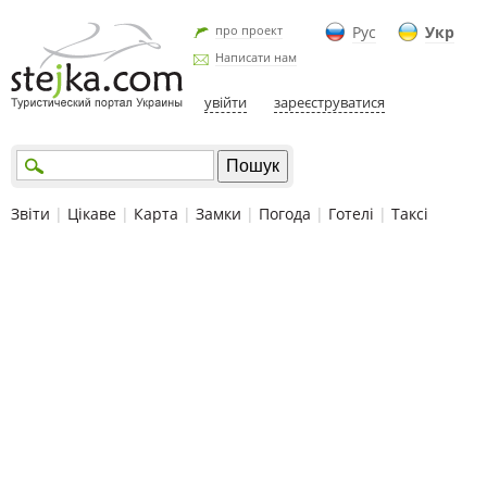
про проект
Рус
Укр
Написати нам
увійти
зареєструватися
Звіти
|
Цікаве
|
Карта
|
Замки
|
Погода
|
Готелі
|
Таксі