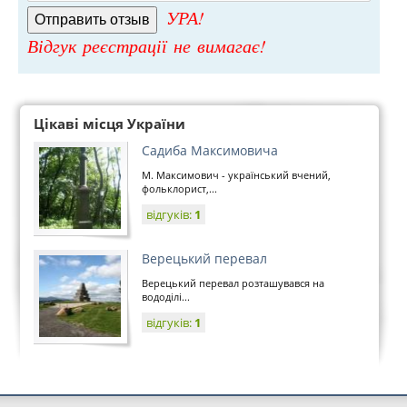
УРА!
Відгук реєстрації не вимагає!
Цікаві місця України
Садиба Максимовича
М. Максимович - український вчений,
фольклорист,...
відгуків:
1
Верецький перевал
Верецький перевал розташувався на
вододілі...
відгуків:
1