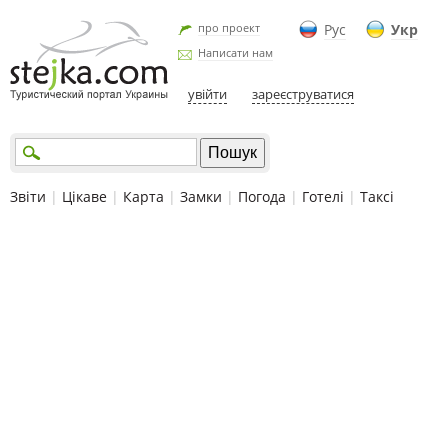
про проект
Рус
Укр
Написати нам
увійти
зареєструватися
Звіти
|
Цікаве
|
Карта
|
Замки
|
Погода
|
Готелі
|
Таксі