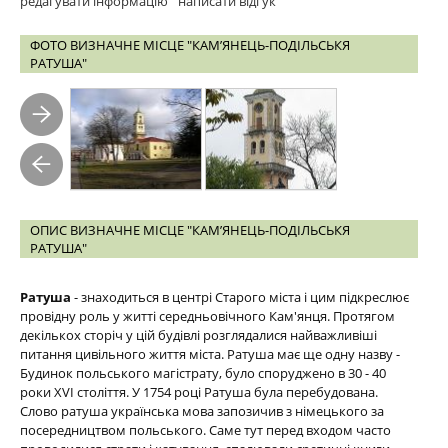
редагувати інформацію
написати відгук
ФОТО ВИЗНАЧНЕ МІСЦЕ "КАМ’ЯНЕЦЬ-ПОДІЛЬСЬКЯ
РАТУША"
ОПИС ВИЗНАЧНЕ МІСЦЕ "КАМ’ЯНЕЦЬ-ПОДІЛЬСЬКЯ
РАТУША"
Ратуша
- знаходиться в центрі Старого міста і цим підкреслює
провідну роль у житті середньовічного Кам'янця. Протягом
декількох сторіч у цій будівлі розглядалися найважливіші
питання цивільного життя міста. Ратуша має ще одну назву -
Будинок польського магістрату, було споруджено в 30 - 40
роки ХVI століття. У 1754 році Ратуша була перебудована.
Слово ратуша українська мова запозичив з німецького за
посередництвом польського. Саме тут перед входом часто