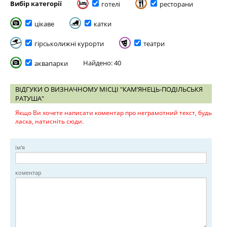
Вибір категорії
готелі
ресторани
цікаве
катки
гірськолижні курорти
театри
Найдено: 40
аквапарки
ВІДГУКИ О ВИЗНАЧНОМУ МІСЦІ "КАМ’ЯНЕЦЬ-ПОДІЛЬСЬКЯ
РАТУША"
Якщо Ви хочете написати коментар про неграмотний текст, будь
ласка, натисніть сюди.
ім'я
коментар