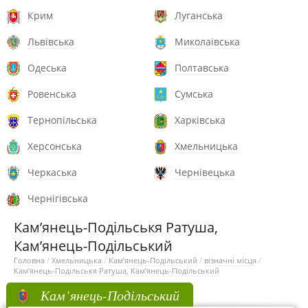
Крим
Луганська
Львівська
Миколаївська
Одеська
Полтавська
Ровенська
Сумська
Тернопільська
Харківська
Херсонська
Хмельницька
Черкаська
Чернівецька
Чернігівська
Кам’янець-Подільськя Ратуша,
Кам’янець-Подільський
Головна
/
Хмельницька
/
Кам’янець-Подільський
/
візначні місця
/
Кам’янець-Подільськя Ратуша, Кам’янець-Подільський
Кам’янець-Подільський