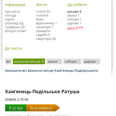
Інформація
Житло
Що робити
про місто
готелі 33
цікаве 6
погода
готелі 6
замки 1
карти
бази
собори 1
розклад з/д
відпочинку 1
церкви 1
турфірми 20
санаторії 1
new
звіти 5
вопрос-ответ
приватні
садиби 5
квартири 28
Де поїсти
всі
візначні місця
: 6
замки
: 1
собори
: 1
церкви
: 1
показати всі візначні місця Кам’янець-Подільського
Кам’янець-Подільськя Ратуша
(03849) 2-75-90
Я тут був
Хочу побувати