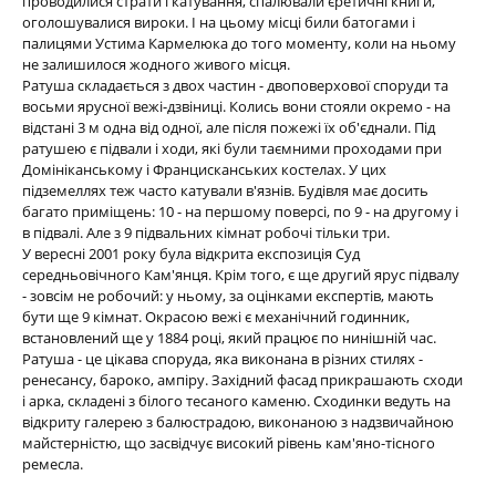
проводилися страти і катування, спалювали єретичні книги,
оголошувалися вироки. І на цьому місці били батогами і
палицями Устима Кармелюка до того моменту, коли на ньому
не залишилося жодного живого місця.
Ратуша складається з двох частин - двоповерхової споруди та
восьми ярусної вежі-дзвіниці. Колись вони стояли окремо - на
відстані 3 м одна від одної, але після пожежі їх об'єднали. Під
ратушею є підвали і ходи, які були таємними проходами при
Домініканському і Францисканських костелах. У цих
підземеллях теж часто катували в'язнів. Будівля має досить
багато приміщень: 10 - на першому поверсі, по 9 - на другому і
в підвалі. Але з 9 підвальних кімнат робочі тільки три.
У вересні 2001 року була відкрита експозиція Суд
середньовічного Кам'янця. Крім того, є ще другий ярус підвалу
- зовсім не робочий: у ньому, за оцінками експертів, мають
бути ще 9 кімнат. Окрасою вежі є механічний годинник,
встановлений ще у 1884 році, який працює по нинішній час.
Ратуша - це цікава споруда, яка виконана в різних стилях -
ренесансу, бароко, ампіру. Західний фасад прикрашають сходи
і арка, складені з білого тесаного каменю. Сходинки ведуть на
відкриту галерею з балюстрадою, виконаною з надзвичайною
майстерністю, що засвідчує високий рівень кам'яно-тісного
ремесла.