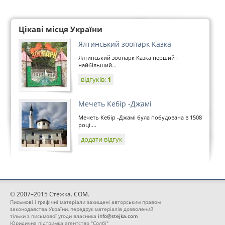
Цікаві місця України
Ялтинський зоопарк Казка
Ялтинський зоопарк Казка перший і
найбільший...
відгуків:
1
Мечеть Кебір -Джамі
Мечеть Кебір -Джамі була побудована в 1508
році....
додати відгук
© 2007–2015 Стежка. COM.
Письмові і графічні матеріали захищені авторським правом
законодавства України, передрук матеріалів дозволений
тільки з письмової угоди власника
info@stejka.com
Юридична підтримка агентство "Солбі"