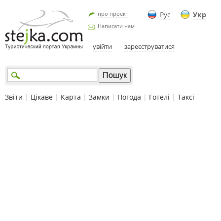
про проект
Рус
Укр
Написати нам
увійти
зареєструватися
Звіти
|
Цікаве
|
Карта
|
Замки
|
Погода
|
Готелі
|
Таксі