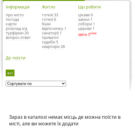
Інформація
Житло
Що робити
про місто
готелі 33
цікаве 6
погода
готелі 6
замки 1
карти
бази
собори 1
розклад з/д
відпочинку 1
церкви 1
турфірми 20
санаторії 1
new
звіти 5
вопрос-ответ
приватні
садиби 5
квартири 28
Де поїсти
всі
Зараз в каталозі немає місць де можна поїсти в
місті, але ви можете їх додати