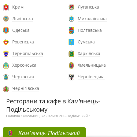
Крим
Луганська
Львівська
Миколаївська
Одеська
Полтавська
Ровенська
Сумська
Тернопільська
Харківська
Херсонська
Хмельницька
Черкаська
Чернівецька
Чернігівська
Ресторани та кафе в Кам’янець-
Подільському
Головна
/
Хмельницька
/
Кам’янець-Подільський
/
Кам’янець-Подільський