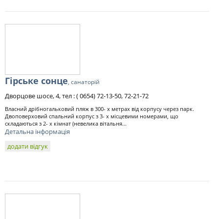
Гірське сонце
, санаторій
Дворцове шосе, 4, тел : ( 0654) 72-13-50, 72-21-72
Власний дрібногальковий пляж в 300- х метрах від корпусу через парк.
Двоповерховий спальний корпус з 3- х місцевими номерами, що
складаються з 2- х кімнат (невелика вітальня...
Детальна інформація
додати відгук