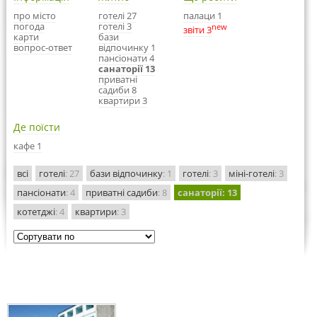
про місто
готелі 27
палаци 1
погода
готелі 3
new
звіти 3
карти
бази
вопрос-ответ
відпочинку 1
пансіонати 4
санаторії 13
приватні
садиби 8
квартири 3
Де поїсти
кафе 1
всі
готелі
: 27
бази відпочинку
: 1
готелі
: 3
міні-готелі
: 3
пансіонати
: 4
приватні садиби
: 8
санаторії
: 13
котетджі
: 4
квартири
: 3