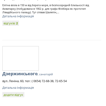
Елітна вілла в 150 м від берега моря, в безпосередній близькості від
Аквапарку (побудована в 1902 р. для графа Філібера як прототип
Лівадійського палацу). Тут співав Шаляпін,...
Детальна інформація
відгуків:
2
Дзержинського
, санаторій
вул. Леніна, 60, тел : ( 0654) 72-68-38, 72-65-54
Детальна інформація
додати відгук