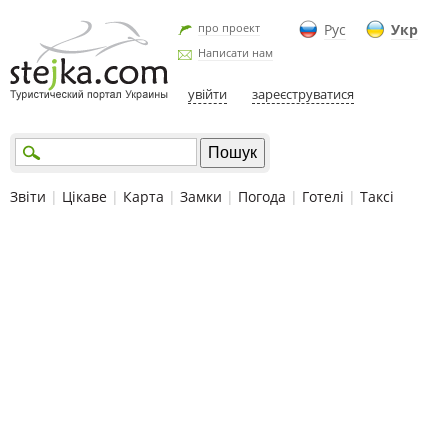
про проект
Рус
Укр
Написати нам
увійти
зареєструватися
Звіти
|
Цікаве
|
Карта
|
Замки
|
Погода
|
Готелі
|
Таксі