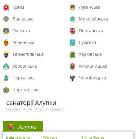
Крим
Луганська
Львівська
Миколаївська
Одеська
Полтавська
Ровенська
Сумська
Тернопільська
Харківська
Херсонська
Хмельницька
Черкаська
Чернівецька
Чернігівська
санаторії Алупки
Головна
/
Крим
/
Алупка
/
санаторії
Алупка
Інформація
Житло
Що робити