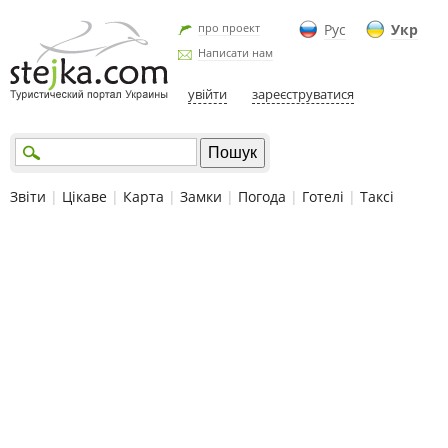
про проект
Рус
Укр
Написати нам
увійти
зареєструватися
Звіти
|
Цікаве
|
Карта
|
Замки
|
Погода
|
Готелі
|
Таксі