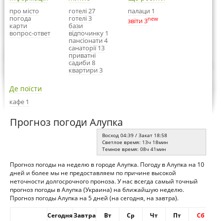
про місто
готелі 27
палаци 1
погода
готелі 3
new
звіти 3
карти
бази
вопрос-ответ
відпочинку 1
пансіонати 4
санаторії 13
приватні
садиби 8
квартири 3
Де поїсти
кафе 1
Прогноз погоди Алупка
Восход 04:39 / Закат 18:58
Светлое время: 13ч 18мин
Темное время: 08ч 41мин
Прогноз погоды на неделю в городе Алупка. Погоду в Алупка на 10
дней и более мы не предоставляем по причине высокой
неточности долгосрочного проноза. У нас всегда самый точный
прогноз погоды в Алупка (Украина) на ближайшую неделю.
Прогноз погоды Алупка на 5 дней (на сегодня, на завтра).
Сегодня
Завтра
Вт
Ср
Чт
Пт
Сб