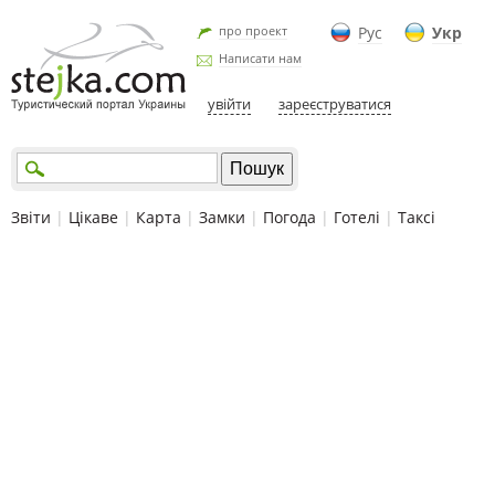
про проект
Рус
Укр
Написати нам
увійти
зареєструватися
Звіти
|
Цікаве
|
Карта
|
Замки
|
Погода
|
Готелі
|
Таксі