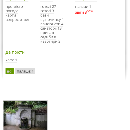
про місто
готелі 27
палаци 1
погода
готелі 3
new
звіти 3
карти
бази
вопрос-ответ
відпочинку 1
пансіонати 4
санаторії 13
приватні
садиби 8
квартири 3
Де поїсти
кафе 1
всі
палаци
: 1