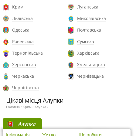
Крим
Луганська
Львівська
Миколаївська
Одеська
Полтавська
Ровенська
Сумська
Тернопільська
Харківська
Херсонська
Хмельницька
Черкаська
Чернівецька
Чернігівська
Цікаві місця Алупки
Головна
/
Крим
/
Алупка
/
Алупка
Інформація
Житло
Що робити