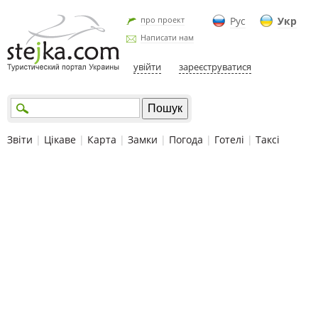
про проект
Рус
Укр
Написати нам
увійти
зареєструватися
Звіти
|
Цікаве
|
Карта
|
Замки
|
Погода
|
Готелі
|
Таксі