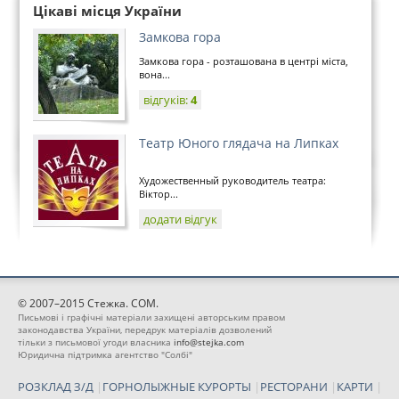
Цікаві місця України
Замкова гора
Замкова гора - розташована в центрі міста,
вона...
відгуків:
4
Театр Юного глядача на Липках
Художественный руководитель театра:
Віктор...
додати відгук
© 2007–2015 Стежка. COM.
Письмові і графічні матеріали захищені авторським правом
законодавства України, передрук матеріалів дозволений
тільки з письмової угоди власника
info@stejka.com
Юридична підтримка агентство "Солбі"
РОЗКЛАД З/Д
|
ГОРНОЛЫЖНЫЕ КУРОРТЫ
|
РЕСТОРАНИ
|
КАРТИ
|