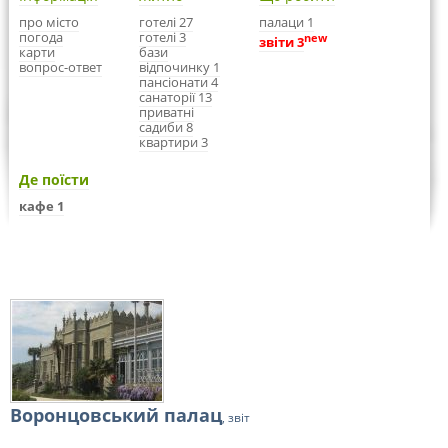
про місто
готелі 27
палаци 1
погода
готелі 3
new
звіти 3
карти
бази
вопрос-ответ
відпочинку 1
пансіонати 4
санаторії 13
приватні
садиби 8
квартири 3
Де поїсти
кафе 1
Воронцовський палац
, звіт