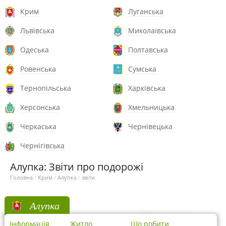
Крим
Луганська
Львівська
Миколаївська
Одеська
Полтавська
Ровенська
Сумська
Тернопільська
Харківська
Херсонська
Хмельницька
Черкаська
Чернівецька
Чернігівська
Алупка: Звіти про подорожі
Головна
/
Крим
/
Алупка
/
звіти
Алупка
Інформація
Житло
Що робити