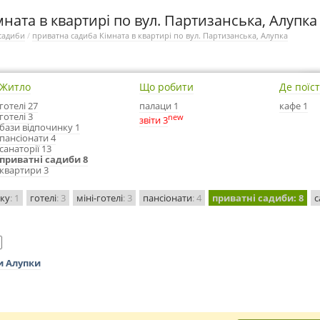
ната в квартирі по вул. Партизанська, Алупка
садиби
/
приватна садиба Кімната в квартирі по вул. Партизанська, Алупка
Житло
Що робити
Де поїс
готелі 27
палаци 1
кафе 1
готелі 3
new
звіти 3
бази відпочинку 1
пансіонати 4
санаторії 13
приватні садиби 8
квартири 3
нку
: 1
готелі
: 3
міні-готелі
: 3
пансіонати
: 4
приватні садиби
: 8
с
и Алупки