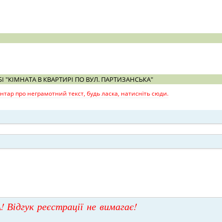
І "КІМНАТА В КВАРТИРІ ПО ВУЛ. ПАРТИЗАНСЬКА"
тар про неграмотний текст, будь ласка, натисніть сюди.
! Відгук реєстрації не вимагає!