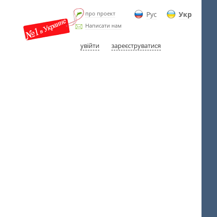
про проект
Рус
Укр
Написати нам
увійти
зареєструватися