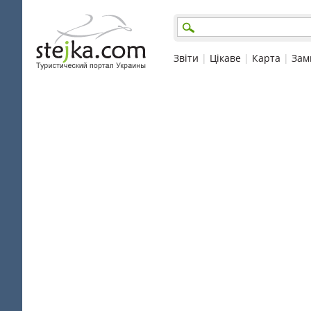
Звіти
|
Цікаве
|
Карта
|
Зам