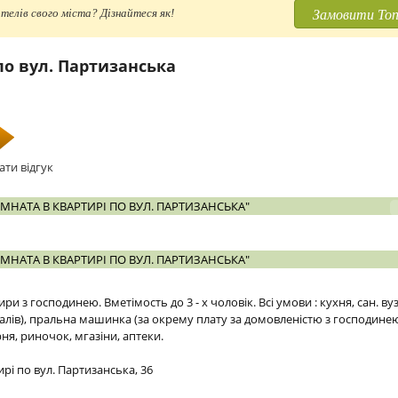
Замовити Топ
телів свого міста? Дізнайтеся як!
по вул. Партизанська
ати відгук
МНАТА В КВАРТИРІ ПО ВУЛ. ПАРТИЗАНСЬКА"
МНАТА В КВАРТИРІ ПО ВУЛ. ПАРТИЗАНСЬКА"
ри з господинею. Вметімость до 3 - х чоловік. Всі умови : кухня, сан. ву
алів), пральна машинка (за окрему плату за домовленістю з господинею
рня, риночок, мгазіни, аптеки.
ирі по вул. Партизанська, 36