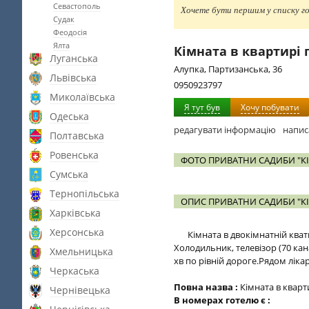
Севастополь
Хочете бути першим у списку го
Судак
Феодосія
Ялта
Кімната в квартирі 
Луганська
Алупка, Партизанська, 36
Львівська
0950923797
Миколаївська
Я тут був
Хочу побувати
Одеська
редагувати інформацію
напис
Полтавська
Ровенська
ФОТО ПРИВАТНИ САДИБИ "КІ
Сумська
Тернопільська
ОПИС ПРИВАТНИ САДИБИ "КІ
Харківська
Херсонська
Кімната в двокімнатній квати
Холодильник, телевізор (70 кан
Хмельницька
хв по рівній дороге.Рядом ліка
Черкаська
Повна назва :
Кімната в кварт
Чернівецька
В номерах готелю є :