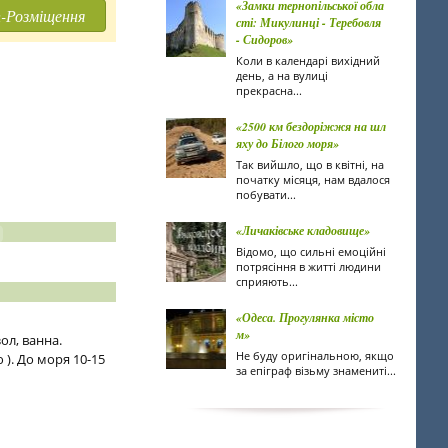
«Замки тернопільської обла
-Розміщення
сті: Микулинці - Теребовля
- Сидоров»
Коли в календарі вихідний
день, а на вулиці
прекрасна...
«2500 км бездоріжжя на шл
яху до Білого моря»
Так вийшло, що в квітні, на
початку місяця, нам вдалося
побувати...
«Личаківське кладовище»
Відомо, що сильні емоційні
потрясіння в житті людини
сприяють...
«Одеса. Прогулянка місто
м»
зол, ванна.
Не буду оригінальною, якщо
 ). До моря 10-15
за епіграф візьму знамениті...