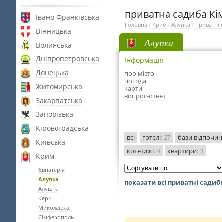
приватна садиба Кім
Івано-Франківська
Головна
/
Крим
/
Алупка
/
приватні 
Вінницька
Алупка
Волинська
Дніпропетровська
Інформація
Донецька
про місто
погода
Житомирська
карти
вопрос-ответ
Закарпатська
Запорізька
Кіровоградська
всі
готелі
: 27
бази відпочи
Київська
котетджі
: 4
квартири
: 3
Крим
Євпаторія
Алупка
показати всі приватні садиб
Алушта
Керч
Миколаївка
Сімферополь