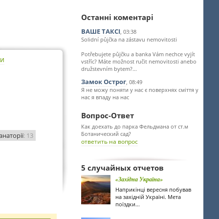
Останні коментарі
ВАШЕ ТАКСІ
, 03:38
Solidní půjčka na zástavu nemovitosti
Potřebujete půjčku a banka Vám nechce vyjít
ти
vstříc? Máte možnost ručit nemovitosti anebo
družstevním bytem?...
Замок Острог
, 08:49
Я не можу поняти у нас є поверхнях сміття у
нас я впаду на нас
Вопрос-Ответ
Как доехать до парка Фельдмана от ст.м
Ботанический сад?
анаторії
: 13
ответить на вопрос
5 случайных отчетов
«Західна Україна»
Наприкінці вересня побував
на західній Україні. Мета
поїздки...