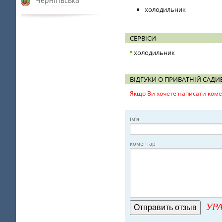
Чернігівська
холодильник
СЕРВІСИ
холодильник
ВІДГУКИ О ПРИВАТНІЙ САДИБ
Якщо Ви хочете написати комен
ім'я
коментар
УРА